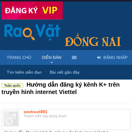
TRANG CHỦ
DIỄN ĐÀN
ĐĂNG NHẬP
Diễn đàn
...
Rao vặt tổng hợp - Uy tín - Miễn phí
Tìm kiếm diễn đàn
Bài viết gần đây
Hướng dẫn đăng ký kênh K+ trên
Toàn quốc
truyền hình internet Viettel
seotrust001
Thành viên xây dựng 4rum