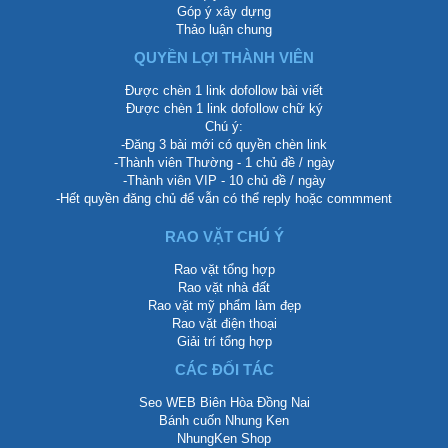
Góp ý xây dựng
Thảo luận chung
QUYỀN LỢI THÀNH VIÊN
Được chèn 1 link dofollow bài viết
Được chèn 1 link dofollow chữ ký
Chú ý:
-Đăng 3 bài mới có quyền chèn link
-Thành viên Thường - 1 chủ đề / ngày
-Thành viên VIP - 10 chủ đề / ngày
-Hết quyền đăng chủ để vẫn có thể reply hoặc commment
RAO VẶT CHÚ Ý
Rao vặt tổng hợp
Rao vặt nhà đất
Rao vặt mỹ phẩm làm đẹp
Rao vặt điện thoại
Giải trí tổng hợp
CÁC ĐỐI TÁC
Seo WEB Biên Hòa Đồng Nai
Bánh cuốn Nhung Ken
NhungKen Shop