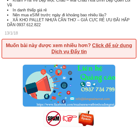
Khám Phá Vẻ Đẹp Mộc Châu – Mai Châu Hòa Bình Đẹp Quên Lối
Về
In danh thiếp giá rẻ
Nên mua eSIM trước ngày đi khoảng bao nhiêu lâu?
XẢ KHO PALLET NHỰA CẦN THƠ – GIÁ CỰC RẺ ƯU ĐÃI HẤP
DẪN 0937.612.822
13/1/18
Muốn bài này được xem nhiều hơn?
Click để sử dụng
Dịch vụ Đẩy tin