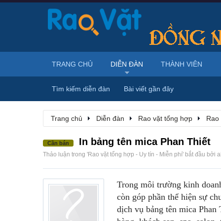
TRANG CHỦ
DIỄN ĐÀN
THÀNH VIÊN
Tìm kiếm diễn đàn
Bài viết gần đây
Trang chủ
Diễn đàn
Rao vặt tổng hợp
Rao 
In bảng tên mica Phan Thiết
Cần bán
Thảo luận trong '
Rao vặt tổng hợp - Uy tín - Miễn phí
' bắt đầu bởi
a
Trong môi trường kinh doanh
còn góp phần thể hiện sự ch
dịch vụ bảng tên mica Phan T