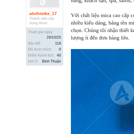
hàng, khách sạn, spa, salon
alothietke_17
Với chất liệu mica cao cấp 
Thành viên xây
nhiều kiểu dáng, bảng tên mi
dựng 4rum
chọn. Chúng tôi nhận thiết k
Tham gia ngày:
lượng ít đến đơn hàng lớn.
29/10/25
Bài viết:
118
Đã được thích:
0
Điểm thành tích:
40
Nơi ở:
Bình Thuận