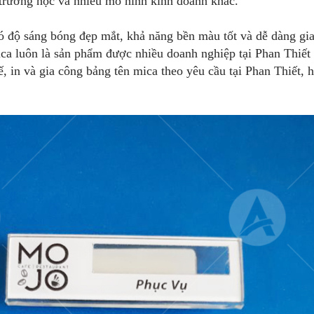
, trường học và nhiều mô hình kinh doanh khác.
có độ sáng bóng đẹp mắt, khả năng bền màu tốt và dễ dàng gi
ca luôn là sản phẩm được nhiều doanh nghiệp tại Phan Thiết 
ế, in và gia công bảng tên mica theo yêu cầu tại Phan Thiết, h