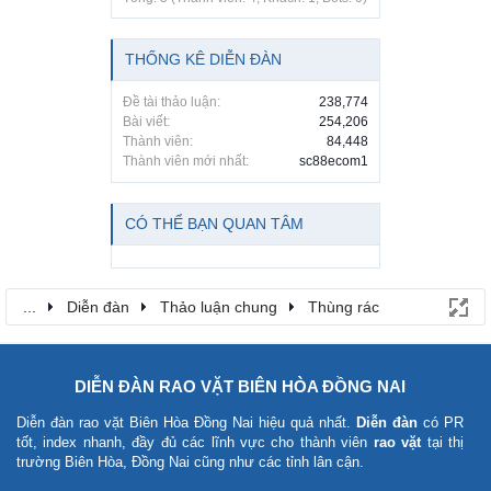
THỐNG KÊ DIỄN ĐÀN
Đề tài thảo luận:
238,774
Bài viết:
254,206
Thành viên:
84,448
Thành viên mới nhất:
sc88ecom1
CÓ THỂ BẠN QUAN TÂM
...
Diễn đàn
Thảo luận chung
Thùng rác
DIỄN ĐÀN RAO VẶT BIÊN HÒA ĐỒNG NAI
Diễn đàn rao vặt Biên Hòa Đồng Nai
hiệu quả nhất.
Diễn đàn
có PR
tốt, index nhanh, đầy đủ các lĩnh vực cho thành viên
rao vặt
tại thị
trường Biên Hòa, Đồng Nai cũng như các tỉnh lân cận.