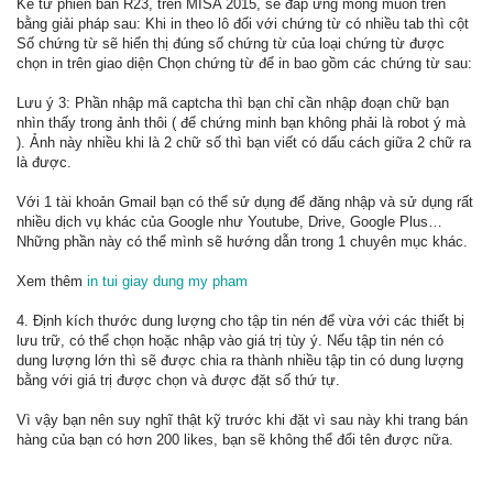
Kể từ phiên bản R23, trên MISA 2015, sẽ đáp ứng mong muốn trên
bằng giải pháp sau: Khi in theo lô đối với chứng từ có nhiều tab thì cột
Số chứng từ sẽ hiển thị đúng số chứng từ của loại chứng từ được
chọn in trên giao diện Chọn chứng từ để in bao gồm các chứng từ sau:
Lưu ý 3: Phần nhập mã captcha thì bạn chỉ cần nhập đoạn chữ bạn
nhìn thấy trong ảnh thôi ( để chứng minh bạn không phải là robot ý mà
). Ảnh này nhiều khi là 2 chữ số thì bạn viết có dấu cách giữa 2 chữ ra
là được.
Với 1 tài khoản Gmail bạn có thể sử dụng để đăng nhập và sử dụng rất
nhiều dịch vụ khác của Google như Youtube, Drive, Google Plus…
Những phần này có thể mình sẽ hướng dẫn trong 1 chuyên mục khác.
Xem thêm
in tui giay dung my pham
4. Định kích thước dung lượng cho tập tin nén để vừa với các thiết bị
lưu trữ, có thể chọn hoặc nhập vào giá trị tùy ý. Nếu tập tin nén có
dung lượng lớn thì sẽ được chia ra thành nhiều tập tin có dung lượng
bằng với giá trị được chọn và được đặt số thứ tự.
Vì vậy bạn nên suy nghĩ thật kỹ trước khi đặt vì sau này khi trang bán
hàng của bạn có hơn 200 likes, bạn sẽ không thể đổi tên được nữa.