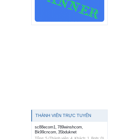
THÀNH VIÊN TRỰC TUYẾN
sc88ecom1
789winshcom
,
,
Bk99cncom
35bduknet
,
Tổng: 5 (Thành viên: 4, Khách: 1, Bots: 0)