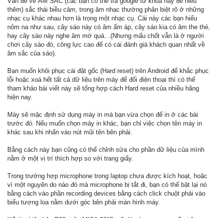
Vấn đề về ÂM SẮC (các bạn có thể tra google từ khóa này để hiểu
thêm) sắc thái biều cảm, trong âm nhạc thường phân biệt rõ ở những
nhạc cụ khác nhau hơn là trọng một nhạc cụ. Cái này các bạn hiểu
nôm na như sau, cây sáo này có âm ấm áp, cây sáo kia có âm the thé,
hay cây sáo này nghe âm mờ quá…(Nhưng mấu chốt vẫn là ở người
chơi cây sáo đó, công lực cao để có cái đánh giá khách quan nhất về
âm sắc của sáo).
Bạn muốn khôi phục cài đặt gốc (Hard reset) trên Android để khắc phục
lỗi hoặc xoá hết tất cả dữ liệu trên máy để đổi điện thoại thì có thể
tham khảo bài viết này sẽ tổng hợp cách Hard reset của nhiều hãng
hiện nay.
Máy sẽ mặc định sử dụng máy in mà bạn vừa chọn để in ở các bài
trước đó. Nếu muốn chọn máy in khác, bạn chỉ việc chọn tên máy in
khác sau khi nhấn vào nút mũi tên bên phải.
Bằng cách này bạn cũng có thể chỉnh sửa cho phần dữ liệu của mình
nằm ở một vị trí thích hợp so với trang giấy.
Trong trường hợp microphone trong laptop chưa được kích hoạt, hoặc
vì một nguyên do nào đó mà microphone bị tắt đi, bạn có thể bật lại nó
bằng cách vào phần recording devices bằng cách click chuột phải vào
biểu tượng loa nằm dưới góc bên phải màn hình máy.