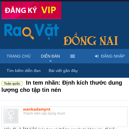
TRANG CHỦ
DIỄN ĐÀN
ĐĂNG NHẬP
...
Diễn đàn
Thảo luận chung
Thùng rác
Tìm kiếm diễn đàn
Bài viết gần đây
In tem nhãn: Định kích thước dung
Toàn quốc
lượng cho tập tin nén
wankadamynt
Thành viên xây dựng 4rum