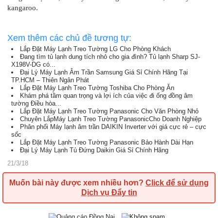
kangaroo.
Xem thêm các chủ đề tương tự:
Lắp Đặt Máy Lạnh Treo Tường LG Cho Phòng Khách
Đang tìm tủ lạnh dung tích nhỏ cho gia đình? Tủ lạnh Sharp SJ-
X198V-DG có...
Đại Lý Máy Lạnh Âm Trần Samsung Giá Sỉ Chính Hãng Tại
TP.HCM – Thiên Ngân Phát
Lắp Đặt Máy Lạnh Treo Tường Toshiba Cho Phòng Ăn
Khám phá tầm quan trọng và lợi ích của việc đi ống đồng âm
tường Điều hòa...
Lắp Đặt Máy Lạnh Treo Tường Panasonic Cho Văn Phòng Nhỏ
Chuyên LắpMáy Lạnh Treo Tường PanasonicCho Doanh Nghiệp
Phân phối Máy lạnh âm trần DAIKIN Inverter với giá cực rẻ – cực
sốc
Lắp Đặt Máy Lạnh Treo Tường Panasonic Bảo Hành Dài Hạn
Đại Lý Máy Lạnh Tủ Đứng Daikin Giá Sỉ Chính Hãng
21/3/18
Muốn bài này được xem nhiều hơn?
Click để sử dụng
Dịch vụ Đẩy tin