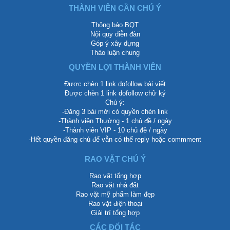
THÀNH VIÊN CẦN CHÚ Ý
Thông báo BQT
Nội quy diễn đàn
Góp ý xây dựng
Thảo luận chung
QUYỀN LỢI THÀNH VIÊN
Được chèn 1 link dofollow bài viết
Được chèn 1 link dofollow chữ ký
Chú ý:
-Đăng 3 bài mới có quyền chèn link
-Thành viên Thường - 1 chủ đề / ngày
-Thành viên VIP - 10 chủ đề / ngày
-Hết quyền đăng chủ để vẫn có thể reply hoặc commment
RAO VẶT CHÚ Ý
Rao vặt tổng hợp
Rao vặt nhà đất
Rao vặt mỹ phẩm làm đẹp
Rao vặt điện thoại
Giải trí tổng hợp
CÁC ĐỐI TÁC