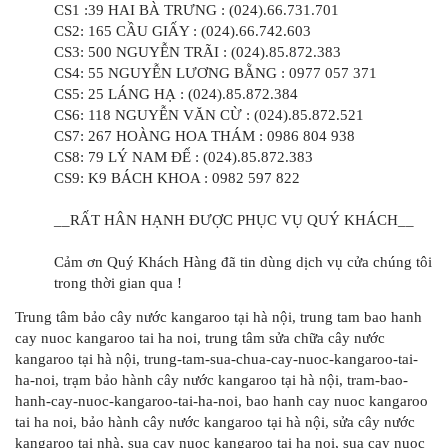
CS1 :39 HAI BÀ TRƯNG : (024).66.731.701
CS2: 165 CẦU GIẤY : (024).66.742.603
CS3: 500 NGUYỄN TRÃI : (024).85.872.383
CS4: 55 NGUYỄN LƯƠNG BẰNG : 0977 057 371
CS5: 25 LÁNG HẠ : (024).85.872.384
CS6: 118 NGUYỄN VĂN CỪ : (024).85.872.521
CS7: 267 HOÀNG HOA THÁM : 0986 804 938
CS8: 79 LÝ NAM ĐẾ : (024).85.872.383
CS9: K9 BÁCH KHOA : 0982 597 822
__RẤT HÂN HẠNH ĐƯỢC PHỤC VỤ QUÝ KHÁCH__
Cảm ơn Quý Khách Hàng đã tin dùng dịch vụ cửa chúng tôi
trong thời gian qua !
Trung tâm bảo cây nước kangaroo tại hà nội, trung tam bao hanh
cay nuoc kangaroo tai ha noi, trung tâm sửa chữa cây nước
kangaroo tại hà nội, trung-tam-sua-chua-cay-nuoc-kangaroo-tai-
ha-noi, trạm bảo hành cây nước kangaroo tại hà nội, tram-bao-
hanh-cay-nuoc-kangaroo-tai-ha-noi, bao hanh cay nuoc kangaroo
tai ha noi, bảo hành cây nước kangaroo tại hà nội, sửa cây nước
kangaroo tại nhà, sua cay nuoc kangaroo tai ha noi, sua cay nuoc