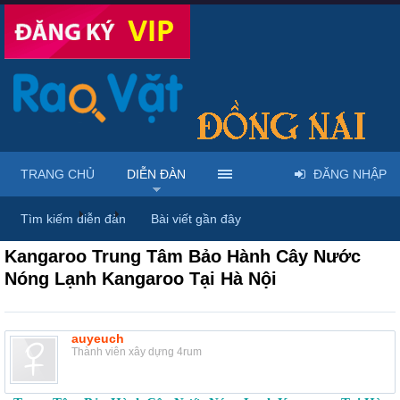
TRANG CHỦ
DIỄN ĐÀN
ĐĂNG NHẬP
Diễn đàn
...
Mua bán & sửa điện tử, điện lạnh
Tìm kiếm diễn đàn
Bài viết gần đây
Kangaroo Trung Tâm Bảo Hành Cây Nước
Nóng Lạnh Kangaroo Tại Hà Nội
auyeuch
Thành viên xây dựng 4rum