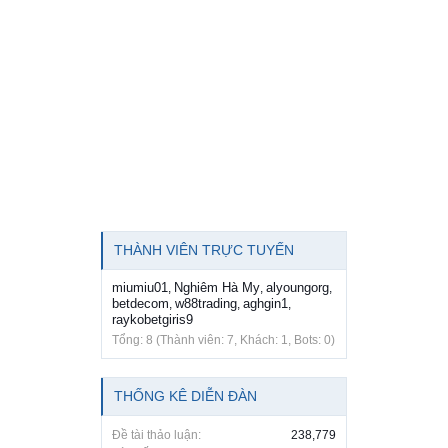
THÀNH VIÊN TRỰC TUYẾN
miumiu01
Nghiêm Hà My
alyoungorg
,
,
,
betdecom
w88trading
aghgin1
,
,
,
raykobetgiris9
Tổng: 8 (Thành viên: 7, Khách: 1, Bots: 0)
THỐNG KÊ DIỄN ĐÀN
Đề tài thảo luận:
238,779