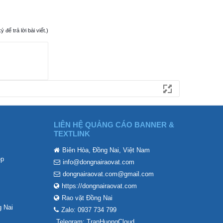
ể trả lời bài viết.)
LIÊN HỆ QUẢNG CÁO BANNER &
TEXTLINK
Biên Hòa, Đồng Nai, Việt Nam
ẹp
info@dongnairaovat.com
dongnairaovat.com@gmail.com
https://dongnairaovat.com
Rao vặt Đồng Nai
 Nai
Zalo: 0937 734 799
Telegram: TranHuongCloud