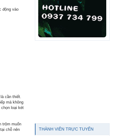
c động vào
à cần thiết.
tiếp mà không
 chọn loại két
ên trộm muốn
THÀNH VIÊN TRỰC TUYẾN
 tại chỗ nên