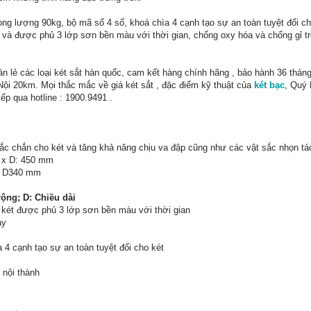
g lượng 90kg, bộ mã số 4 số, khoá chìa 4 cạnh tạo sự an toàn tuyệt đối ch
và được phủ 3 lớp sơn bền màu với thời gian, chống oxy hóa và chống gỉ tr
n lẻ các loại két sắt hàn quốc, cam kết hàng chính hãng , bảo hành 36 tháng
 Nội 20km. Mọi thắc mắc về giá két sắt , đặc điểm kỹ thuật của
két bạc
, Quý 
iếp qua hotline : 1900.9491 .
ắc chắn cho két và tăng khả năng chịu va đập cũng như các vật sắc nhọn tá
0 x D: 450 mm
 x D340 mm
rộng; D: Chiều dài
, két được phủ 3 lớp sơn bền màu với thời gian
áy
 4 cạnh tạo sự an toàn tuyệt đối cho két
 nội thành