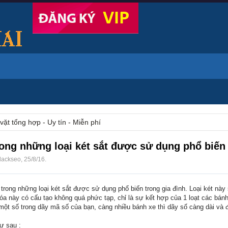
vặt tổng hợp - Uy tín - Miễn phí
rong những loại két sắt được sử dụng phổ biến
lackseo
,
25/8/16
.
trong những loại két sắt được sử dụng phổ biến trong gia đình. Loại két này
óa này có cấu tạo không quá phức tạp, chỉ là sự kết hợp của 1 loạt các bánh
một số trong dãy mã số của bạn, càng nhiều bánh xe thì dãy số càng dài và 
ư sau :