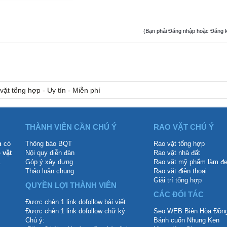
(Bạn phải Đăng nhập hoặc Đăng ký đ
vặt tổng hợp - Uy tín - Miễn phí
THÀNH VIÊN CẦN CHÚ Ý
RAO VẶT CHÚ Ý
n
có
Thông báo BQT
Rao vặt tổng hợp
 vặt
Nội quy diễn đàn
Rao vặt nhà đất
.
Góp ý xây dựng
Rao vặt mỹ phẩm làm đ
Thảo luận chung
Rao vặt điện thoại
Giải trí tổng hợp
QUYỀN LỢI THÀNH VIÊN
CÁC ĐỐI TÁC
Được chèn 1 link dofollow bài viết
Được chèn 1 link dofollow chữ ký
Seo WEB Biên Hòa Đồng
Chú ý:
Bánh cuốn Nhung Ken