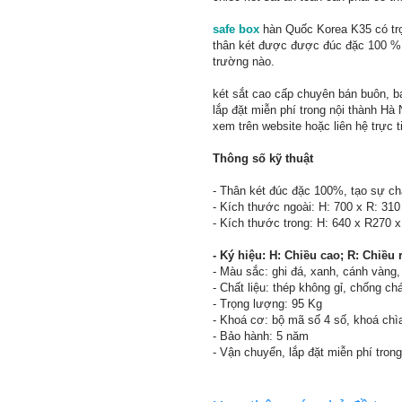
safe box
hàn Quốc Korea K35 có trọn
thân két được được đúc đặc 100 % 
trường nào.
két sắt cao cấp chuyên bán buôn, bá
lắp đặt miễn phí trong nội thành Hà
xem trên website hoặc liên hệ trực t
Thông số kỹ thuật
- Thân két đúc đặc 100%, tạo sự ch
- Kích thước ngoài: H: 700 x R: 31
- Kích thước trong: H: 640 x R270
- Ký hiệu: H: Chiều cao; R: Chiều 
- Màu sắc: ghi đá, xanh, cánh vàng
- Chất liệu: thép không gỉ, chống ch
- Trọng lượng: 95 Kg
- Khoá cơ: bộ mã số 4 số, khoá chìa
- Bảo hành: 5 năm
- Vận chuyển, lắp đặt miễn phí trong