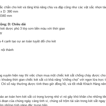
ắc chắn cho két và tăng khả năng chịu va đập cũng như các vật sắc nhọn tá
0 x D: 390 mm
xD340 mm
rộng; D: Chiều dài
, két được phủ 3 lớp sơn bền màu với thời gian
áy
 4 cạnh tạo sự an toàn tuyệt đối cho két
 nội thành
ng xuyên hiện nay thì việc chọn mua một chiếc két sắt chống cháy được cho l
c khoảng thời gian chiếc két sắt có khả năng “chống chọi” với ngọn lửa trực 
. Chỉ số này thường được tính theo giờ đồng hồ, và tốt nhất Khách Hàng nên
bảo an toàn hơn két sắt có trọng lượng nhỏ vì nó gây khó khăn cho những t
ủ đoạn của chúng ngày càng tinh vi, chúng sẽ trộm tài sản trong két sắt ngay
hêm những tính năng đặc trưng trên.