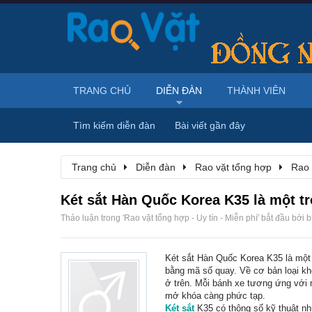
TRANG CHỦ
DIỄN ĐÀN
THÀNH VIÊN
Tìm kiếm diễn đàn
Bài viết gần đây
Trang chủ
Diễn đàn
Rao vặt tổng hợp
Rao 
Két sắt Hàn Quốc Korea K35 là một t
Thảo luận trong '
Rao vặt tổng hợp - Uy tín - Miễn phí
' bắt đầu bởi
b
Két sắt Hàn Quốc Korea K35 là một 
bằng mã số quay. Về cơ bản loại kh
ở trên. Mỗi bánh xe tương ứng với 
mở khóa càng phức tạp.
Két sắt
K35 có thông số kỹ thuật nh