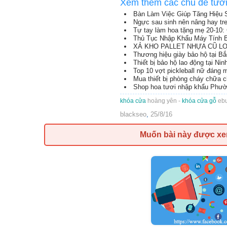
Xem thêm các chủ đề tươ
Bàn Làm Việc Giúp Tăng Hiệu 
Ngực sau sinh nên nâng hay tr
Tự tay làm hoa tặng mẹ 20-10: 
Thủ Tục Nhập Khẩu Máy Tính B
XẢ KHO PALLET NHỰA CŨ LON
Thương hiệu giày bảo hộ tại B
Thiết bị bảo hộ lao động tại Nin
Top 10 vợt pickleball nữ đáng
Mua thiết bị phòng cháy chữa 
Shop hoa tươi nhập khẩu Phườ
khóa cửa
hoàng yên -
khóa cửa gỗ
ebu
blackseo
,
25/8/16
Muốn bài này được x