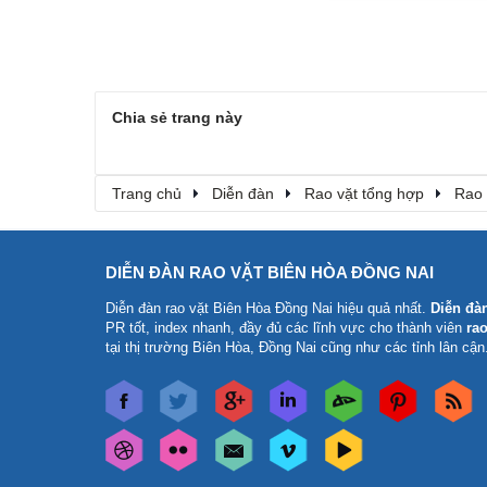
Chia sẻ trang này
Trang chủ
Diễn đàn
Rao vặt tổng hợp
Rao 
DIỄN ĐÀN RAO VẶT BIÊN HÒA ĐỒNG NAI
Diễn đàn rao vặt Biên Hòa Đồng Nai
hiệu quả nhất.
Diễn đà
PR tốt, index nhanh, đầy đủ các lĩnh vực cho thành viên
rao
tại thị trường Biên Hòa, Đồng Nai cũng như các tỉnh lân cận