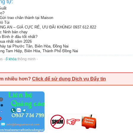
ng tự:
Suất
eo?
Gửi trao chân thành tại Maison
ỏ Túi
G AN – GIÁ CỰC RẺ, ƯU ĐÃI KHỦNG! 0937.612.822
ắc Ninh bán chạy
h Bình ở đâu tốt nhất?
 mua nhất năm 2026
cháy tại Phước Tân, Biên Hòa, Đồng Nai
ng Tam Hiệp, Biên Hòa, Thành Phố Đồng Nai
s -
ổ khóa
thông minh -
em nhiều hơn?
Click để sử dụng Dịch vụ Đẩy tin