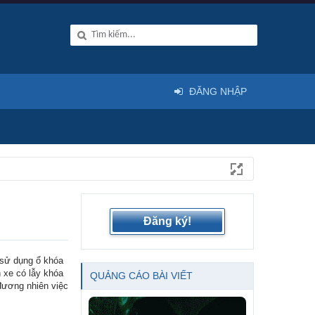
ĐĂNG NHẬP
Đăng ký!
 sử dụng ổ khóa
 xe có lẫy khóa
QUẢNG CÁO BÀI VIẾT
đương nhiên việc