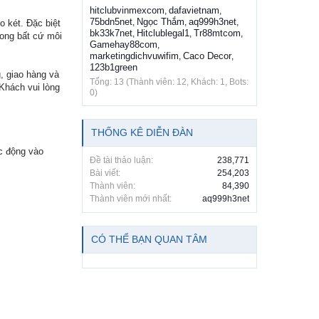
hitclubvinmexcom
dafavietnam
,
,
75bdn5net
Ngọc Thắm
aq999h3net
,
,
,
o két. Đặc biệt
bk33k7net
Hitclublegal1
Tr88mtcom
,
,
,
ong bất cứ môi
Gamehay88com
,
marketingdichvuwifim
Caco Decor
,
,
123b1green
, giao hàng và
Tổng: 13 (Thành viên: 12, Khách: 1, Bots:
Khách vui lòng
0)
THỐNG KÊ DIỄN ĐÀN
c động vào
Đề tài thảo luận:
238,771
Bài viết:
254,203
Thành viên:
84,390
Thành viên mới nhất:
aq999h3net
CÓ THỂ BẠN QUAN TÂM