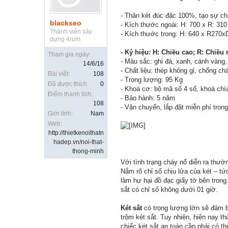
- Thân két đúc đặc 100%, tạo sự ch
blackseo
- Kích thước ngoài: H: 700 x R: 31
Thành viên xây
- Kích thước trong: H: 640 x R270
dựng 4rum
- Ký hiệu: H: Chiều cao; R: Chiều 
Tham gia ngày:
- Màu sắc: ghi đá, xanh, cánh vàng
14/6/16
- Chất liệu: thép không gỉ, chống ch
Bài viết:
108
- Trọng lượng: 95 Kg
Đã được thích:
0
- Khoá cơ: bộ mã số 4 số, khoá chìa
Điểm thành tích:
- Bảo hành: 5 năm
108
- Vận chuyển, lắp đặt miễn phí trong
Giới tính:
Nam
Web:
http://thietkenoithatn
hadep.vn/noi-that-
thong-minh
Với tình trạng cháy nổ diễn ra thườ
Nắm rõ chỉ số chịu lửa của két – tứ
làm hư hại đồ đạc giấy tờ bên trong
sắt có chỉ số không dưới 01 giờ.
Két sắt
có trọng lượng lớn sẽ đảm 
trộm két sắt. Tuy nhiên, hiện nay th
chiếc két sắt an toàn cần phải có t