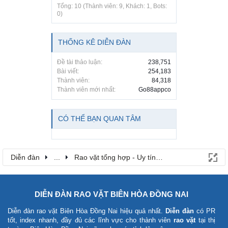
Tổng: 10 (Thành viên: 9, Khách: 1, Bots:
0)
THỐNG KÊ DIỄN ĐÀN
Đề tài thảo luận:
238,751
Bài viết:
254,183
Thành viên:
84,318
Thành viên mới nhất:
Go88appco
CÓ THỂ BẠN QUAN TÂM
Diễn đàn
...
Rao vặt tổng hợp - Uy tín - Miễn phí
DIỄN ĐÀN RAO VẶT BIÊN HÒA ĐỒNG NAI
Diễn đàn rao vặt Biên Hòa Đồng Nai
hiệu quả nhất.
Diễn đàn
có PR
tốt, index nhanh, đầy đủ các lĩnh vực cho thành viên
rao vặt
tại thị