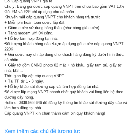
Gói Cáp quang VNPT giá rẻ
Chú ý: Bảng gói cước cáp quang VNPT trên chưa bao gồm VAT 10%.
Gói FM và F2F chỉ áp dụng cho cá nhân.
Khuyến mãi cáp quang VNPT cho khách hàng trả trước
+ Miễn phí hoàn toàn cước lắp đặt.
+ Giảm cước sử dụng hàng tháng(như bảng giá cước).
+ Tặng modem wifi 04 cổng.
+ Hỗ trợ làm hợp đồng tại nhà.
Đối tượng khách hàng nào được áp dụng gói cước cáp quang VNPT
220K
+ Gói cước này chỉ áp dụng cho khách hàng đăng ký dưới hình thức
cá nhân.
+ Giấy tờ gồm CMND photo 02 mặt + hộ khẩu, giấy tạm trú, giấy tờ
nhà, kt3....
Thời gian lắp đặt cáp quang VNPT
+ Tại TP từ 1 - 3 ngày.
+ Hỗ trợ khảo sát đường cáp và làm hợp đồng tại nhà.
Để được lắp mạng VNPT nhanh nhất quý khách vui lòng liên hệ theo
đường dây nóng.
Hotline: 0838.868.646 để đăng ký thông tin khảo sát đường dây cáp và
làm hợp đồng tại nhà.
Cáp quang VNPT xin chân thành cảm ơn quý khách hàng!
Xem thêm các chủ đề tương tự: