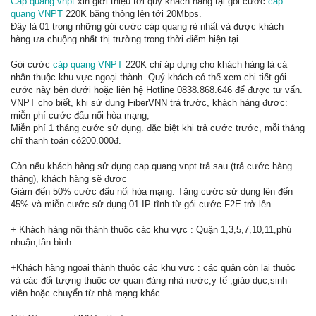
Cáp quang vnpt
xin giới thiệu tới quý khách hàng tại gói cước
cáp
quang VNPT
220K băng thông lên tới 20Mbps.
Đây là 01 trong những gói cước cáp quang rẻ nhất và được khách
hàng ưa chuộng nhất thị trường trong thời điểm hiện tại.
Gói cước
cáp quang VNPT
220K chỉ áp dụng cho khách hàng là cá
nhân thuộc khu vực ngoại thành. Quý khách có thể xem chi tiết gói
cước này bên dưới hoặc liên hệ Hotline 0838.868.646 để được tư vấn.
VNPT cho biết, khi sử dụng FiberVNN trả trước, khách hàng được:
miễn phí cước đấu nối hòa mạng,
Miễn phí 1 tháng cước sử dụng. đặc biệt khi trả cước trước, mỗi tháng
chỉ thanh toán có200.000đ.
Còn nếu khách hàng sử dụng cap quang vnpt trả sau (trả cước hàng
tháng), khách hàng sẽ được
Giảm đến 50% cước đấu nối hòa mạng. Tặng cước sử dụng lên đến
45% và miễn cước sử dụng 01 IP tĩnh từ gói cước F2E trở lên.
+ Khách hàng nội thành thuộc các khu vực : Quận 1,3,5,7,10,11,phú
nhuận,tân bình
+Khách hàng ngoại thành thuộc các khu vực : các quận còn lại thuộc
và các đối tượng thuộc cơ quan đảng nhà nước,y tế ,giáo dục,sinh
viên hoặc chuyển từ nhà mạng khác