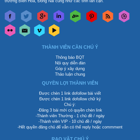
trường Biên Hòa, Đồng Nai cũng như các tỉnh lân cận.
THÀNH VIÊN CẦN CHÚ Ý
Thông báo BQT
Nội quy diễn đàn
Góp ý xây dựng
Thảo luận chung
QUYỀN LỢI THÀNH VIÊN
Được chèn 1 link dofollow bài viết
Được chèn 1 link dofollow chữ ký
Chú ý:
-Đăng 3 bài mới có quyền chèn link
-Thành viên Thường - 1 chủ đề / ngày
-Thành viên VIP - 10 chủ đề / ngày
-Hết quyền đăng chủ để vẫn có thể reply hoặc commment
RAO VẶT CHÚ Ý