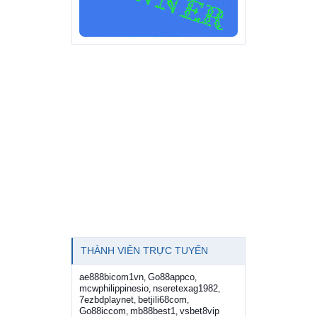
THÀNH VIÊN TRỰC TUYẾN
ae888bicom1vn
Go88appco
,
,
mcwphilippinesio
nseretexag1982
,
,
7ezbdplaynet
betjili68com
,
,
Go88iccom
mb88best1
vsbet8vip
,
,