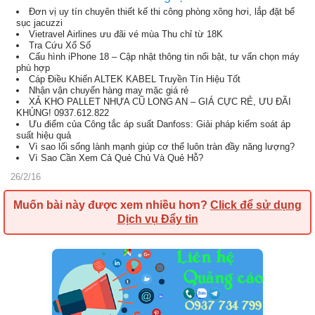
Đơn vị uy tín chuyên thiết kế thi công phòng xông hơi, lắp đặt bể
sục jacuzzi
Vietravel Airlines ưu đãi vé mùa Thu chỉ từ 18K
Tra Cứu Xổ Số
Cấu hình iPhone 18 – Cập nhật thông tin nổi bật, tư vấn chọn máy
phù hợp
Cáp Điều Khiển ALTEK KABEL Truyền Tín Hiệu Tốt
Nhận vận chuyển hàng may mặc giá rẻ
XẢ KHO PALLET NHỰA CŨ LONG AN – GIÁ CỰC RẺ, ƯU ĐÃI
KHỦNG! 0937.612.822
Ưu điểm của Công tắc áp suất Danfoss: Giải pháp kiểm soát áp
suất hiệu quả
Vì sao lối sống lành mạnh giúp cơ thể luôn tràn đầy năng lượng?
Vì Sao Cần Xem Cả Quẻ Chủ Và Quẻ Hỗ?
26/2/16
Muốn bài này được xem nhiều hơn?
Click để sử dụng
Dịch vụ Đẩy tin