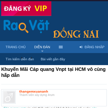
TRANG CHỦ
DIỄN ĐÀN
ĐĂNG NHẬP
Diễn đàn
...
Rao vặt tổng hợp - Uy tín - Miễn phí
Tìm kiếm diễn đàn
Bài viết gần đây
Khuyến Mãi Cáp quang Vnpt tại HCM vô cùng
hấp dẫn
thangemxuananh
Thành viên xây dựng 4rum