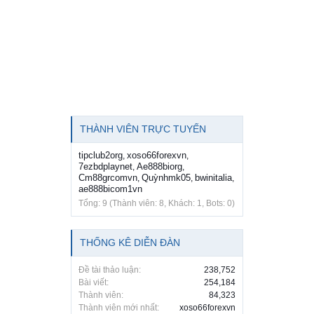
THÀNH VIÊN TRỰC TUYẾN
tipclub2org
xoso66forexvn
,
,
7ezbdplaynet
Ae888biorg
,
,
Cm88grcomvn
Quỳnhmk05
bwinitalia
,
,
,
ae888bicom1vn
Tổng: 9 (Thành viên: 8, Khách: 1, Bots: 0)
THỐNG KÊ DIỄN ĐÀN
Đề tài thảo luận:
238,752
Bài viết:
254,184
Thành viên:
84,323
Thành viên mới nhất:
xoso66forexvn