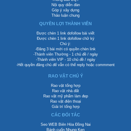
Nội quy diễn đàn
Góp ý xây dựng
Thảo luận chung
QUYỀN LỢI THÀNH VIÊN
Được chèn 1 link dofollow bài viết
Được chèn 1 link dofollow chữ ký
Chú ý:
-Đăng 3 bài mới có quyền chèn link
-Thành viên Thường - 1 chủ đề / ngày
-Thành viên VIP - 10 chủ đề / ngày
-Hết quyền đăng chủ để vẫn có thể reply hoặc commment
RAO VẶT CHÚ Ý
Rao vặt tổng hợp
Rao vặt nhà đất
Rao vặt mỹ phẩm làm đẹp
Rao vặt điện thoại
Giải trí tổng hợp
CÁC ĐỐI TÁC
Seo WEB Biên Hòa Đồng Nai
Bánh cuốn Nhung Ken