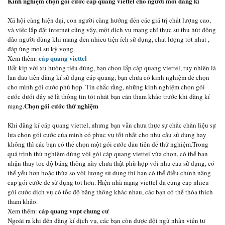
Kinh nghiệm chọn gói cước cáp quang viettel cho người mới đăng kí
Xã hội càng hiện đại, con người càng hướng đến các giá trị chất lượng cao,
và việc lắp đặt internet cũng vậy, một dịch vụ mạng chỉ thực sự thu hút đông
đảo người dùng khi mang đến nhiều tiện ích sử dụng, chất lượng tốt nhất ,
đáp ứng mọi sự kỳ vọng.
cáp quang viettel
Xem thêm:
Bắt kịp với xu hướng tiêu dùng, bạn chọn lắp cáp quang viettel, tuy nhiên là
lần đầu tiên đăng kí sử dụng cáp quang, bạn chưa có kinh nghiệm để chọn
cho mình gói cước phù hợp. Tin chắc rằng, những kinh nghiệm chọn gói
cước dưới đây sẽ là thông tin tốt nhất bạn cần tham khảo trước khi đăng kí
Chọn gói cước thử nghiệm
mạng.
Khi đăng kí cáp quang viettel, nhưng bạn vẫn chưa thực sự chắc chắn liệu sự
lựa chọn gói cước của mình có phục vụ tốt nhất cho nhu cầu sử dụng hay
không thì các bạn có thể chọn một gói cước đầu tiên để thử nghiệm.Trong
quá trình thử nghiệm dùng với gói cáp quang viettel vừa chọn, có thể bạn
nhận thấy tốc độ băng thông này chưa thật phù hợp với nhu cầu sử dụng, có
thể yếu hơn hoặc thừa so với lượng sử dụng thì bạn có thể điều chỉnh nâng
cấp gói cước để sử dụng tốt hơn. Hiện nhà mạng viettel đã cung cấp nhiều
gói cước dịch vụ có tốc độ băng thông khác nhau, các bạn có thể thỏa thích
tham khảo.
cáp quang vnpt chung cư
Xem thêm:
Ngoài ra khi đến đăng kí dịch vụ, các bạn còn được đội ngũ nhân viên tư