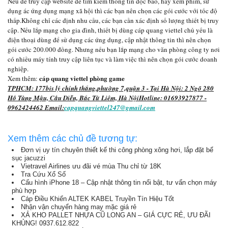
Nếu để truy cập website để tìm kiếm thông tin đọc báo, hay xem phim, sử
dụng ác ứng dụng mạng xã hội thì các bạn nên chọn các gói cước với tốc độ
thấp.Không chỉ các định nhu cầu, các bạn cần xác định số lượng thiết bị truy
cập. Nếu lắp mạng cho gia đình, thiết bị dùng cáp quang viettel chủ yếu là
điện thoại dùng để sử dụng các ứng dụng, cập nhật thông tin thì nên chọn
gói cước 200.000 đồng. Nhưng nếu bạn lắp mạng cho văn phòng công ty nơi
có nhiều máy tính truy cập liên tục và làm việc thì nên chọn gói cước doanh
nghiệp.
cáp quang viettel phòng game
Xem thêm:
TPHCM: 177bis lý chính thắng,phường 7,quận 3 - Tại Hà Nội: 2 Ngõ 280
Hồ Tùng Mậu, Cầu Diễn, Bắc Từ Liêm, Hà Nội
Hotline:
01693927877
-
0962424462
Email:
capquangviettel247@gmail.com
Xem thêm các chủ đề tương tự:
Đơn vị uy tín chuyên thiết kế thi công phòng xông hơi, lắp đặt bể
sục jacuzzi
Vietravel Airlines ưu đãi vé mùa Thu chỉ từ 18K
Tra Cứu Xổ Số
Cấu hình iPhone 18 – Cập nhật thông tin nổi bật, tư vấn chọn máy
phù hợp
Cáp Điều Khiển ALTEK KABEL Truyền Tín Hiệu Tốt
Nhận vận chuyển hàng may mặc giá rẻ
XẢ KHO PALLET NHỰA CŨ LONG AN – GIÁ CỰC RẺ, ƯU ĐÃI
KHỦNG! 0937.612.822