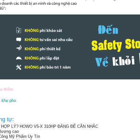
ểu thêm
, khu pho
ng tự:
HÍ HỢP LÝ? HOWO V5-X 310HP ĐÁNG ĐỂ CÂN NHẮC
 lượng cao
 Công Mỹ Phẩm Uy Tín