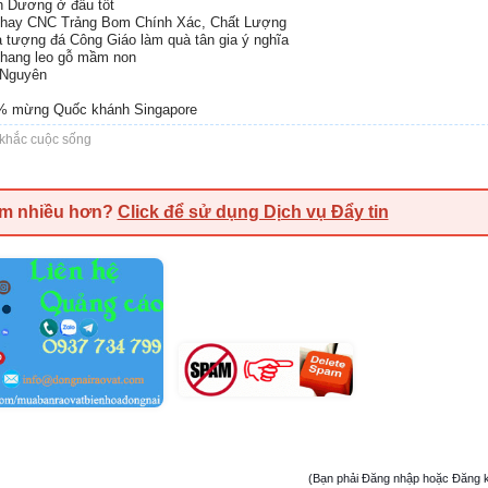
nh Dương ở đâu tốt
Phay CNC Trảng Bom Chính Xác, Chất Lượng
 tượng đá Công Giáo làm quà tân gia ý nghĩa
 thang leo gỗ mầm non
i Nguyên
% mừng Quốc khánh Singapore
 khắc cuộc sống
em nhiều hơn?
Click để sử dụng Dịch vụ Đẩy tin
(Bạn phải Đăng nhập hoặc Đăng ký đ