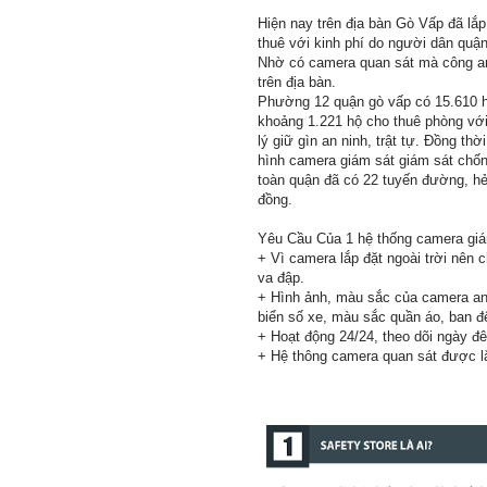
Hiện nay trên địa bàn Gò Vấp đã lắ
thuê với kinh phí do người dân quận
Nhờ có camera quan sát mà công an
trên địa bàn.
Phường 12 quận gò vấp có 15.610 h
khoảng 1.221 hộ cho thuê phòng với
lý giữ gìn an ninh, trật tự. Đồng th
hình camera giám sát giám sát chốn
toàn quận đã có 22 tuyến đường, hẻ
đồng.
Yêu Cầu Của 1 hệ thống camera giá
+ Vì camera lắp đặt ngoài trời nên 
va đập.
+ Hình ảnh, màu sắc của camera an n
biển số xe, màu sắc quần áo, ban đê
+ Hoạt động 24/24, theo dõi ngày đ
+ Hệ thông camera quan sát được lắp 