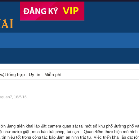
vặt tổng hợp - Uy tín - Miễn phí
squan7
,
18/5/16
.
ố
ớn đang triển khai lắp đặt camera quan sát tại một số khu phố đường phố v
hội như cướp giật, mua bán trái phép, tai nạn... Quan điểm thực hiện mô hìn
ín hiệu tốt trong công tác bảo đảm an ninh trật tự. Việc triển khai lắp đặt rộ