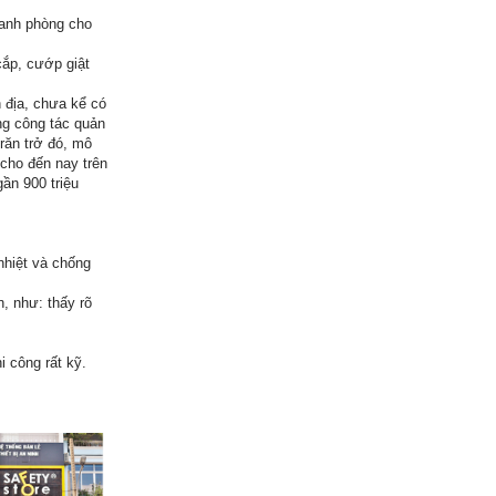
oanh phòng cho
ắp, cướp giật
 địa, chưa kể có
ng công tác quản
trăn trở đó, mô
cho đến nay trên
ần 900 triệu
nhiệt và chống
, như: thấy rõ
i công rất kỹ.