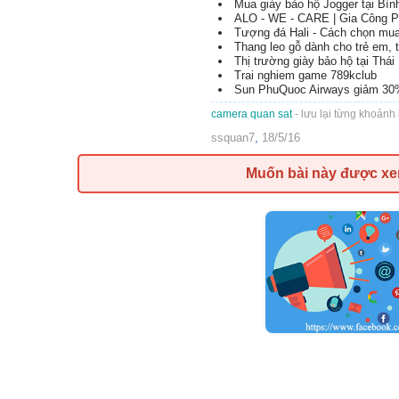
Mua giày bảo hộ Jogger tại Bì
ALO - WE - CARE | Gia Công 
Tượng đá Hali - Cách chọn mua
Thang leo gỗ dành cho trẻ em,
Thị trường giày bảo hộ tại Thá
Trai nghiem game 789kclub
Sun PhuQuoc Airways giảm 30
camera quan sat
- lưu lại từng khoảnh
ssquan7
,
18/5/16
Muốn bài này được x