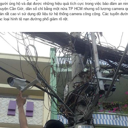
gười ủng hộ và đạt được những hiệu quả tích cực trong việc bảo đảm an ninh
 huyện Cần Giờ, dân số chỉ bằng một nửa TP HCM nhưng số lượng camera qu
á án rất cao vì sử dụng dữ liệu từ hệ thống camera công cộng. Các tuyến đư
c loại hình tệ nạn đường phố giảm rõ rệt.