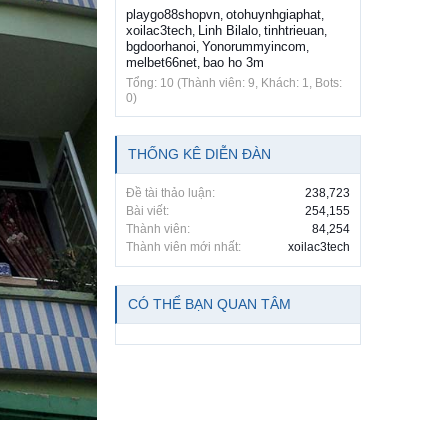
playgo88shopvn
otohuynhgiaphat
,
,
xoilac3tech
Linh Bilalo
tinhtrieuan
,
,
,
bgdoorhanoi
Yonorummyincom
,
,
melbet66net
bao ho 3m
,
Tổng: 10 (Thành viên: 9, Khách: 1, Bots:
0)
THỐNG KÊ DIỄN ĐÀN
Đề tài thảo luận:
238,723
Bài viết:
254,155
Thành viên:
84,254
Thành viên mới nhất:
xoilac3tech
CÓ THỂ BẠN QUAN TÂM