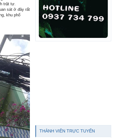
 trật tự.
an sát ở đây rất
ờng, khu phố
THÀNH VIÊN TRỰC TUYẾN