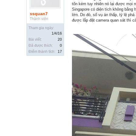
tốn kém tuy nhiên nó lại được mọi n
Singapore có diện tích không bằng
ssquan7
lớn. Do đó, số vụ án thấp, tỷ lệ ph
Thành viên
được lắp đặt camera quan sát thì cá
Tham gia ngày:
1/4/16
Bài viết:
20
Đã được thích:
0
Điểm thành tích:
17