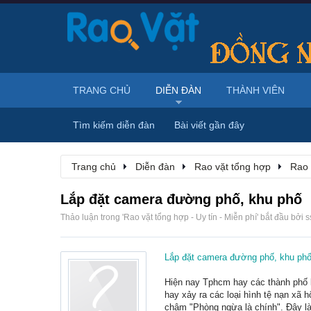
TRANG CHỦ
DIỄN ĐÀN
THÀNH VIÊN
Tìm kiếm diễn đàn
Bài viết gần đây
Trang chủ
Diễn đàn
Rao vặt tổng hợp
Rao 
Lắp đặt camera đường phố, khu phố
Thảo luận trong '
Rao vặt tổng hợp - Uy tín - Miễn phí
' bắt đầu bởi
s
Lắp đặt camera đường phố, khu ph
Hiện nay Tphcm hay các thành phố l
hay xảy ra các loại hình tệ nạn xã 
châm "Phòng ngừa là chính". Đây là t