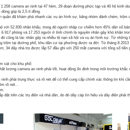
p 1.258 camera an ninh tại 47 hẻm, 29 đoạn đường phức tạp và 40 hộ kinh d
 đóng góp là 2,5 tỉ đồng.
 quận đã khám phá nhanh các vụ án hình sự, băng nhóm đánh chém, trộm c
ộ với 52.830 nhân khẩu, trong đó người nhập cư chiếm hơn 45% dân số bản
 6.917 phòng và 17.253 người ở tỉnh chính là nguyên nhân gây khó khăn tro
ời đó cũng là tác nhân gây ra nhiều tệ nạn xã hội và vụ án hình sự. Từ những 
g trộm tại đường phố, khu dân cư tại phường được ra đời. Từ tháng 8.2013 
m; 34 dãy nhà trọ được lắp 57 đầu ghi với 250 mắt camera với tổng số tiền g
m sát cho khu phố:
chất lượng camera an ninh phải tốt, hoạt động ổn định trong môi trường khắc 
inh phải trung thực và rõ nét để có thể cung cấp chính xác thông tin khi cần
m rõ nét...
êm.
đặt trên các trụ điện và nhà dân, do đó dây cáp tín hiệu và dây điện phải th