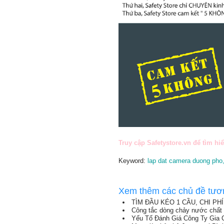
Truy cập Safetystore.vn để tìm hi
Keyword:
lap dat camera duong pho
Xem thêm các chủ đề tươ
TÌM ĐẦU KÉO 1 CẦU, CHI P
Công tắc dòng chảy nước chất
Yếu Tố Đánh Giá Công Ty Gia