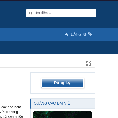
ĐĂNG NHẬP
Đăng ký!
QUẢNG CÁO BÀI VIẾT
à các con hẻm
h với phương
ng rãi còn nhiều