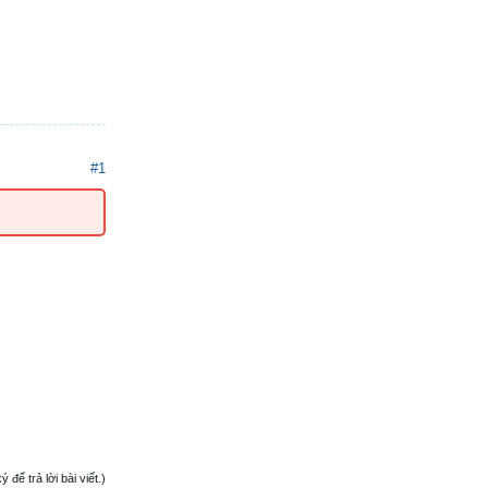
#1
ể trả lời bài viết.)