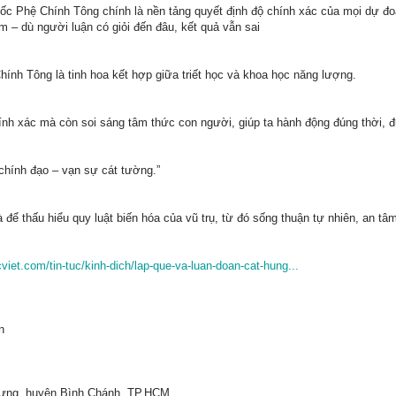
Bốc Phệ Chính Tông chính là nền tảng quyết định độ chính xác của mọi dự đo
ệm – dù người luận có giỏi đến đâu, kết quả vẫn sai
ính Tông là tinh hoa kết hợp giữa triết học và khoa học năng lượng.
nh xác mà còn soi sáng tâm thức con người, giúp ta hành động đúng thời, 
 chính đạo – vạn sự cát tường.”
 để thấu hiểu quy luật biến hóa của vũ trụ, từ đó sống thuận tự nhiên, an t
viet.com/tin-tuc/kinh-dich/lap-que-va-luan-doan-cat-hung...
n
Hưng, huyện Bình Chánh, TP.HCM.