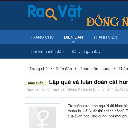
TRANG CHỦ
DIỄN ĐÀN
THÀNH VIÊN
Tìm kiếm diễn đàn
Bài viết gần đây
Trang chủ
Diễn đàn
Thảo luận chung
Thảo
Lập quẻ và luận đoán cát hu
Toàn quốc
Thảo luận trong '
Thảo luận chung & chia sẻ kinh nghiệm
' bắt đầu 
Từ ngàn xưa, con người đã khao khá
thuận lợi để “xuất thủ thành công”
của Dịch học ứng dụng, nơi mọi phư