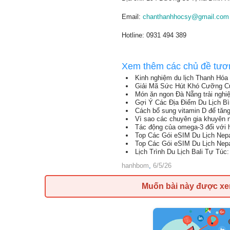
Email:
chanthanhhocsy@gmail.com
Hotline: 0931 494 389
Xem thêm các chủ đề tươ
Kinh nghiệm du lịch Thanh Hóa
Giải Mã Sức Hút Khó Cưỡng C
Món ăn ngon Đà Nẵng trải nghi
Gợi Ý Các Địa Điểm Du Lịch B
Cách bổ sung vitamin D để tăn
Vì sao các chuyên gia khuyên 
Tác động của omega-3 đối với 
Top Các Gói eSIM Du Lịch Nep
Top Các Gói eSIM Du Lịch Nep
Lịch Trình Du Lịch Bali Tự Tú
hanhbom
,
6/5/26
Muốn bài này được x