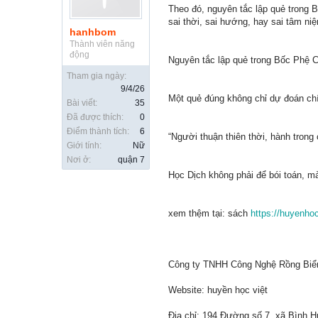
Theo đó, nguyên tắc lập quẻ trong 
sai thời, sai hướng, hay sai tâm ni
hanhbom
Thành viên năng
động
Nguyên tắc lập quẻ trong Bốc Phệ Ch
Tham gia ngày:
9/4/26
Một quẻ đúng không chỉ dự đoán chí
Bài viết:
35
Đã được thích:
0
Điểm thành tích:
6
“Người thuận thiên thời, hành trong
Giới tính:
Nữ
Nơi ở:
quận 7
Học Dịch không phải để bói toán, mà
xem thệm tại: sách
https://huyenhoc
Công ty TNHH Công Nghệ Rồng Biể
Website: huyền học việt
Địa chỉ: 194 Đường số 7, xã Bình 