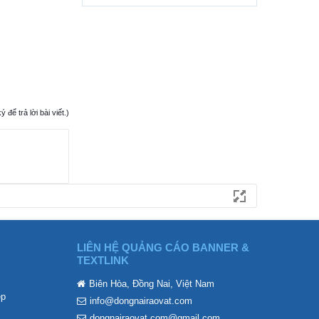
ể trả lời bài viết.)
LIÊN HỆ QUẢNG CÁO BANNER &
TEXTLINK
Biên Hòa, Đồng Nai, Việt Nam
ẹp
info@dongnairaovat.com
dongnairaovat.com@gmail.com