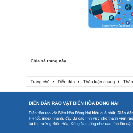
Chia sẻ trang này
Trang chủ
Diễn đàn
Thảo luận chung
Thảo
DIỄN ĐÀN RAO VẶT BIÊN HÒA ĐỒNG NAI
Diễn đàn rao vặt Biên Hòa Đồng Nai
hiệu quả nhất.
Diễn đà
PR tốt, index nhanh, đầy đủ các lĩnh vực cho thành viên
rao
tại thị trường Biên Hòa, Đồng Nai cũng như các tỉnh lân cận