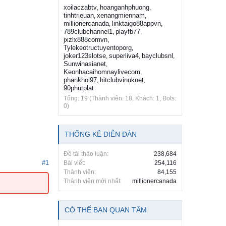
xoilaczabtv
hoanganhphuong
,
,
tinhtrieuan
xenangmiennam
,
,
millionercanada
linktaigo88appvn
,
,
789clubchannel1
playfb77
,
,
jxzlx888comvn
,
Tylekeotructuyentoporg
,
joker123slotse
superliva4
bayclubsnl
,
,
,
Sunwinasianet
,
Keonhacaihomnaylivecom
,
phankhoi97
hitclubvinuknet
,
,
90phutplat
Tổng: 19 (Thành viên: 18, Khách: 1, Bots:
0)
THỐNG KÊ DIỄN ĐÀN
Đề tài thảo luận:
238,684
#1
Bài viết:
254,116
Thành viên:
84,155
Thành viên mới nhất:
millionercanada
CÓ THỂ BẠN QUAN TÂM