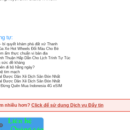
ng tự:
 - bí quyết khám phá đất xứ Thanh
ủa Xe Hot Wheels Đổi Màu Cho Bé
ệm ẩm thực chuẩn vị bản địa
ình Thuận Hấp Dẫn Cho Lịch Trình Tự Túc
g sức đề kháng
nên đi bộ hằng ngày?
hệ tim mạch
al Được Dân Xê Dịch Săn Đón Nhất
al Được Dân Xê Dịch Săn Đón Nhất
c: Đừng Quên Mua Indonesia 4G eSIM
em nhiều hơn?
Click để sử dụng Dịch vụ Đẩy tin