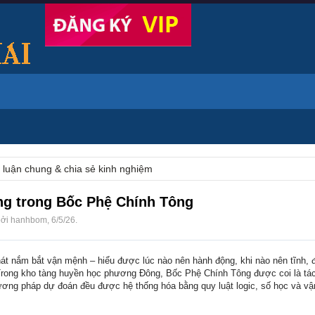
 luận chung & chia sẻ kinh nghiệm
ng trong Bốc Phệ Chính Tông
bởi
hanhbom
,
6/5/26
.
t nắm bắt vận mệnh – hiểu được lúc nào nên hành động, khi nào nên tĩnh, đ
. Trong kho tàng huyền học phương Đông, Bốc Phệ Chính Tông được coi là tá
ơng pháp dự đoán đều được hệ thống hóa bằng quy luật logic, số học và vận