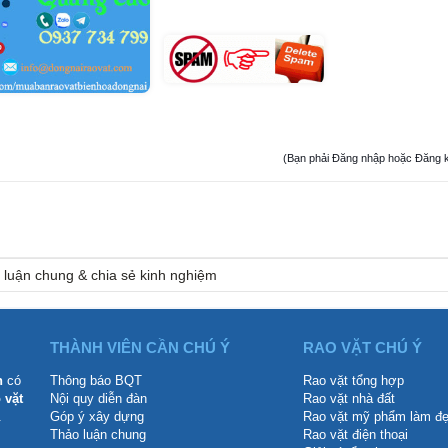
(Bạn phải Đăng nhập hoặc Đăng ký đ
 luận chung & chia sẻ kinh nghiệm
THÀNH VIÊN CẦN CHÚ Ý
RAO VẶT CHÚ Ý
n
có
Thông báo BQT
Rao vặt tổng hợp
 vặt
Nội quy diễn đàn
Rao vặt nhà đất
.
Góp ý xây dựng
Rao vặt mỹ phẩm làm đ
Thảo luận chung
Rao vặt điện thoại