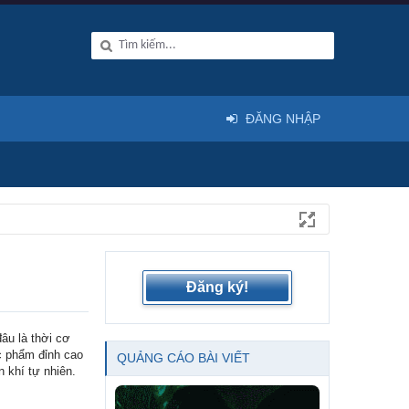
ĐĂNG NHẬP
Đăng ký!
âu là thời cơ
c phẩm đỉnh cao
QUẢNG CÁO BÀI VIẾT
 khí tự nhiên.