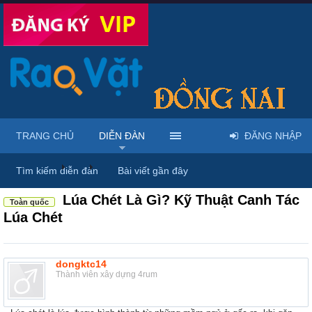
TRANG CHỦ
DIỄN ĐÀN
ĐĂNG NHẬP
Diễn đàn
...
Rao vặt tổng hợp - Uy tín - Miễn phí
Tìm kiếm diễn đàn
Bài viết gần đây
Lúa Chét Là Gì? Kỹ Thuật Canh Tác
Toàn quốc
Lúa Chét
dongktc14
Thành viên xây dựng 4rum