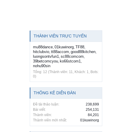
THÀNH VIÊN TRỰC TUYẾN
mu88dance
01kuwinorg
TF88
,
,
,
hitclubvio
tt88accom
good88kitchen
,
,
,
luongsontvfun1
sc88comcom
,
,
39betcomcyou
ko66stcom1
,
,
nohu90sin
Tổng: 12 (Thành viên: 11, Khách: 1, Bots:
0)
THỐNG KÊ DIỄN ĐÀN
Đề tài thảo luận:
238,699
Bài viết:
254,131
Thành viên:
84,201
Thành viên mới nhất:
01kuwinorg