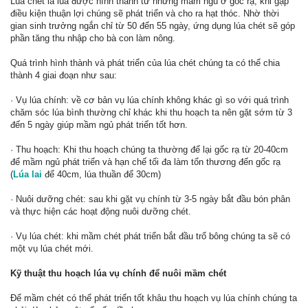
Lúa chét là lúa được hình thành từ những mầm ngủ ở gốc rạ, khi gặp
điều kiện thuận lợi chúng sẽ phát triển và cho ra hạt thóc. Nhờ thời
gian sinh trưởng ngắn chỉ từ 50 đến 55 ngày, ứng dụng lúa chét sẽ góp
phần tăng thu nhập cho bà con làm nông.
Quá trình hình thành và phát triển của lúa chét chúng ta có thể chia
thành 4 giai đoạn như sau:
· Vụ lúa chính: về cơ bản vụ lúa chính không khác gì so với quá trình
chăm sóc lúa bình thường chỉ khác khi thu hoạch ta nên gặt sớm từ 3
đến 5 ngày giúp mầm ngủ phát triển tốt hơn.
· Thu hoạch: Khi thu hoạch chúng ta thường để lại gốc rạ từ 20-40cm
để mầm ngủ phát triển và hạn chế tối đa làm tổn thương đến gốc rạ
(
Lúa lai
để 40cm, lúa thuần để 30cm)
· Nuôi dưỡng chét: sau khi gặt vụ chính từ 3-5 ngày bắt đầu bón phân
và thực hiện các hoạt động nuôi dưỡng chét.
· Vụ lúa chét: khi mầm chét phát triển bắt đầu trổ bông chúng ta sẽ có
một vụ lúa chét mới.
Kỹ thuật thu hoạch lúa vụ chính để nuôi mầm chét
Để mầm chét có thể phát triển tốt khâu thu hoạch vụ lúa chính chúng ta