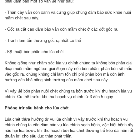
phải đảm bảo một số vấn đề như sau:
· Thân cây vẫn còn xanh và cứng giúp chúng đảm bảo sức khỏe nuôi
mầm chét sau này.
· Gốc rạ cắt cao đảm bảo vẫn còn mầm chét ở các đốt gốc rạ.
· Tránh làm tổn thương gốc rạ nhất có thể
· Kỹ thuật bón phân cho lúa chét
Không giống như chăm sóc lúa vụ chính chúng ta không bón phân giai
đoạn nuôi mầm ngủ bởi giai đoạn này nếu bón phân, phân bón sẽ mắc
vào gốc rạ, chúng không chỉ làm tốn chi phí phân bón mà còn ảnh
hưởng đến khả năng sinh trưởng của mầm chét sau này.
Vì vậy để bón phân nuôi chét chúng ta bón trước khi thu hoạch lúa vụ
chính. Cụ thể trước khi thu hoạch vụ chính từ 3 đến 5 ngày
Phòng trừ sâu bệnh cho lúa chét
Lúa chét thừa hưởng từ vụ lúa chính vì vậy trước khi thu hoạch vụ
chính chúng ta cần đảm bảo vụ lúa chính sạch bệnh, đặc biệt bệnh rầy
nâu hại lúa trước khi thu hoạch bởi lúa chét thường trổ kéo dài nên rất
thuận lợi cho sâu đục thân phát triển.