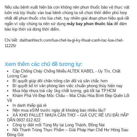
Nếu sâu bệnh xuất hiện bà con không nên phun thuốc bảo vệ thực vật
luôn mà tùy thuộc vào loại bệnh chúng ta sẽ chọn thời điểm phù hợp
nhất để phun thuốc cho lúa chét, tuy nhiên giai đoạn phun hiệu quả rất
ngắn vì vậy chúng ta nên sử dụng
máy bay phun thuốc lúa
để đảm
bảo kịp thời và đúng thời điểm.
Chi tiết: daithanhtech.com/lua-chet-la-gi-ky-thuat-canh-tac-lua-chet-
11225/
Xem thêm các chủ đề tương tự:
Cáp Chống Cháy Chống Nhiễu ALTEK KABEL - Uy Tín, Chất
Lượng Cao
Bí quyết giúp đôi chân trông cân đối và săn chắc hơn
Bí quyết bố trí văn phòng làm việc chuẩn phong thủy hiện nay
Mua hộp nhựa trái cây 1kg chất lượng, giá tốt tại TP.HCM
Khám Phá Vẻ Đẹp Mộc Châu – Mai Châu Hòa Bình Đẹp Quên Lối
Về
In danh thiếp giá rẻ
Nên mua eSIM trước ngày đi khoảng bao nhiêu lâu?
XẢ KHO PALLET NHỰA CẦN THƠ – GIÁ CỰC RẺ ƯU ĐÃI HẤP
DẪN 0937.612.822
Công ty diệt mối Tùng My tại Long Thành, Đồng Nai
Nồi Thanh Trùng Thực Phẩm – Giải Pháp Hạn Chế Hư Hỏng Sau
Đóng Gói