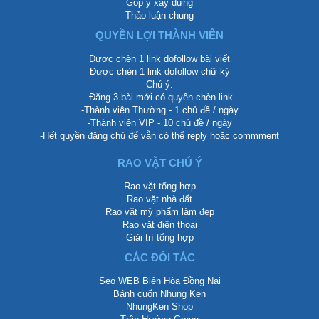
Góp ý xây dựng
Thảo luận chung
QUYỀN LỢI THÀNH VIÊN
Được chèn 1 link dofollow bài viết
Được chèn 1 link dofollow chữ ký
Chú ý:
-Đăng 3 bài mới có quyền chèn link
-Thành viên Thường - 1 chủ đề / ngày
-Thành viên VIP - 10 chủ đề / ngày
-Hết quyền đăng chủ để vẫn có thể reply hoặc commment
RAO VẶT CHÚ Ý
Rao vặt tổng hợp
Rao vặt nhà đất
Rao vặt mỹ phẩm làm đẹp
Rao vặt điện thoại
Giải trí tổng hợp
CÁC ĐỐI TÁC
Seo WEB Biên Hòa Đồng Nai
Bánh cuốn Nhung Ken
NhungKen Shop