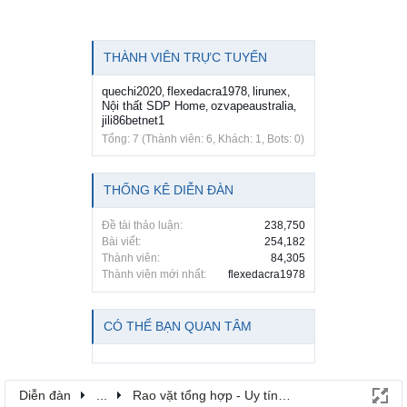
THÀNH VIÊN TRỰC TUYẾN
quechi2020
flexedacra1978
lirunex
,
,
,
Nội thất SDP Home
ozvapeaustralia
,
,
jili86betnet1
Tổng: 7 (Thành viên: 6, Khách: 1, Bots: 0)
THỐNG KÊ DIỄN ĐÀN
Đề tài thảo luận:
238,750
Bài viết:
254,182
Thành viên:
84,305
Thành viên mới nhất:
flexedacra1978
CÓ THỂ BẠN QUAN TÂM
Diễn đàn
...
Rao vặt tổng hợp - Uy tín - Miễn phí