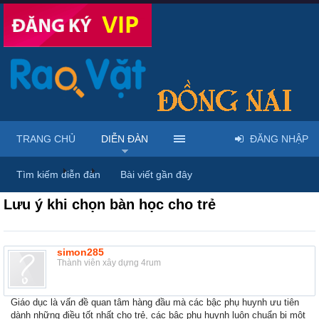
TRANG CHỦ
DIỄN ĐÀN
ĐĂNG NHẬP
Diễn đàn
...
Rao vặt tổng hợp - Uy tín - Miễn phí
Tìm kiếm diễn đàn
Bài viết gần đây
Lưu ý khi chọn bàn học cho trẻ
simon285
Thành viên xây dựng 4rum
Giáo dục là vấn đề quan tâm hàng đầu mà các bậc phụ huynh ưu tiên
dành những điều tốt nhất cho trẻ, các bậc phụ huynh luôn chuẩn bị một