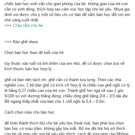
chiếc bàn học xinh xắn cho gian phòng của bé. không gian của trẻ con
cần có sinh đông, thích hợp tạo cảm xúc học tập cho bé yêu. Nhựa gia
đình xin được chú ý một số tiêu chí cơ bản để sắm bàn học đối với em
nhỏ sáng suốt nhất.
>>>
Chậu tắm cho bé
>>> Bàn ghế nhựa
Chọn bàn học theo độ tuổi của trẻ
tùy thuộc vào tuổi và lớn khôn của em nhỏ, để có được chọn lựa về
kích thước bàn học hợp lý.
ghế và bàn nên tách rời, ghế cần có thành tựa lưng. Theo các nhà
nghiên cứu, 1 bộ bàn ghế có kích cỡ hợp lý là chiều cao ghế ngồi có tỷ
lệ bằng 0,27 chiều cao của trẻ con. Thành ghế hơi ngả về sau 1 góc
5/100 so với đường thẳng đứng; chiều rộng ghế bằng 2/4 – 2/3 dài đùi.
Bề ngang thấp nhất của bàn cho 1 chỗ ngồi là 0,4 – 0,5m.
Cách chọn màu cho bàn học
để hình thành thích thú cho bé yêu học thoải mái, bạn phải lựa chọn
bàn học có màu trầm, không gây lóa mắt. Bố mẹ đỏi hỏi hỏi sở thích
của bé về màu sắc mà bé yêu yêu thích. cách đó vừa giúp cho Những