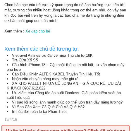
Chọn bàn học của trẻ cực kỳ quan trọng do nó ảnh hưởng trực tiếp tới
mắt, xương còn nhiều hoạt động khác trong cơ thể em nhỏ. do vậy sau
khi đọc bài viết trên hy vọng là các bậc cha mẹ đã trang bị những điều
cơ bản nhất giúp con của mình.
Xem thêm :
Xe đạp cho bé
Xem thêm các chủ đề tương tự:
Vietravel Airlines ưu đãi vé mùa Thu chỉ từ 18K
Tra Cứu Xổ Số
Cấu hình iPhone 18 – Cập nhật thông tin nổi bật, tư vấn chọn máy
phù hợp
Cáp Điều Khiển ALTEK KABEL Truyền Tín Hiệu Tốt
Nhận vận chuyển hàng may mặc giá rẻ
XẢ KHO PALLET NHỰA CŨ LONG AN – GIÁ CỰC RẺ, ƯU ĐÃI
KHỦNG! 0937.612.822
Ưu điểm của Công tắc áp suất Danfoss: Giải pháp kiểm soát áp
suất hiệu quả
Vì sao lối sống lành mạnh giúp cơ thể luôn tràn đầy năng lượng?
Vì Sao Cần Xem Cả Quẻ Chủ Và Quẻ Hỗ?
In hóa đơn bán lẻ tại Phan Thiết
19/4/16