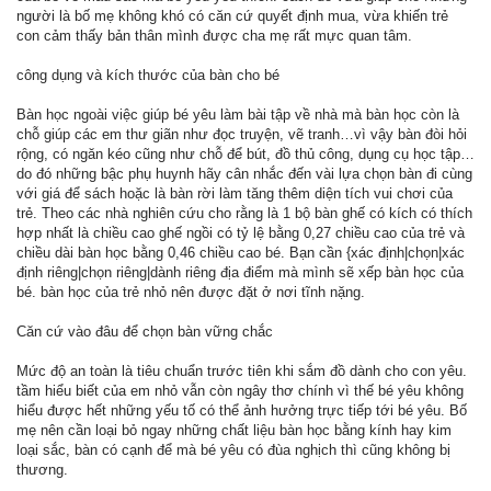
người là bố mẹ không khó có căn cứ quyết định mua, vừa khiến trẻ
con cảm thấy bản thân mình được cha mẹ rất mực quan tâm.
công dụng và kích thước của bàn cho bé
Bàn học ngoài việc giúp bé yêu làm bài tập về nhà mà bàn học còn là
chỗ giúp các em thư giãn như đọc truyện, vẽ tranh…vì vậy bàn đòi hỏi
rộng, có ngăn kéo cũng như chỗ để bút, đồ thủ công, dụng cụ học tập…
do đó những bậc phụ huynh hãy cân nhắc đến vài lựa chọn bàn đi cùng
với giá để sách hoặc là bàn rời làm tăng thêm diện tích vui chơi của
trẻ. Theo các nhà nghiên cứu cho rằng là 1 bộ bàn ghế có kích có thích
hợp nhất là chiều cao ghế ngồi có tỷ lệ bằng 0,27 chiều cao của trẻ và
chiều dài bàn học bằng 0,46 chiều cao bé. Bạn cần {xác định|chọn|xác
định riêng|chọn riêng|dành riêng địa điểm mà mình sẽ xếp bàn học của
bé. bàn học của trẻ nhỏ nên được đặt ở nơi tĩnh nặng.
Căn cứ vào đâu để chọn bàn vững chắc
Mức độ an toàn là tiêu chuẩn trước tiên khi sắm đồ dành cho con yêu.
tầm hiểu biết của em nhỏ vẫn còn ngây thơ chính vì thế bé yêu không
hiểu được hết những yếu tố có thể ảnh hưởng trực tiếp tới bé yêu. Bố
mẹ nên cần loại bỏ ngay những chất liệu bàn học bằng kính hay kim
loại sắc, bàn có cạnh để mà bé yêu có đùa nghịch thì cũng không bị
thương.