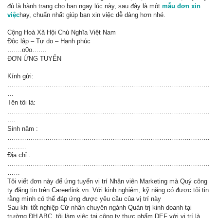
đủ là hành trang cho bạn ngay lúc này, sau đây là một
mẫu đơn xin
việc
hay, chuẩn nhất giúp bạn xin việc dễ dàng hơn nhé.
Cộng Hoà Xã Hội Chủ Nghĩa Việt Nam
Độc lập – Tự do – Hạnh phúc
…….o0o…….
ĐƠN ỨNG TUYỂN
Kính gửi:
……………………………………………………………………………………
…
Tên tôi là:
……………………………………………………………………………………
….
Sinh năm :
……………………………………………………………………………………
………
Địa chỉ :
……………………………………………………………………………………
……
Tôi viết đơn này để ứng tuyển vị trí Nhân viên Marketing mà Quý công
ty đăng tin trên Careerlink.vn. Với kinh nghiệm, kỹ năng có được tôi tin
rằng mình có thể đáp ứng được yêu cầu của vị trí này
Sau khi tốt nghiệp Cử nhân chuyên ngành Quản trị kinh doanh tại
trường ĐH ABC, tôi làm việc tại công ty thực phẩm DEF với vị trí là