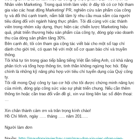
Nhân viên Marketing. Trong quá trình làm việc ở đây tôi có cơ hội tham
gia vào các hoạt động Marketing/ PR, nghiên cứu sản phẩm của công
ty và đối thủ cạnh tranh, nắm bắt tâm lý nhu cầu mua sắm của người
tiêu dùng đối với ngành hàng thực phẩm. Tôi đã cùng với các thành
viên trong nhóm xây dựng, thực hiện các chiến lược Marketing hiệu
quả, phát triển thương hiệu sản phẩm của công ty, đóng góp vào doanh
thu của dòng sản phẩm tăng 30%.
Bên cạnh đó, tôi còn tham gia cộng tác viết bài cho một số tạp chí
dành cho giới trẻ, có quan hệ với một số cơ quan báo chí và truyền
thông.
Tôi khá tự tin trong giao tiếp bằng tiếng Việt lẫn tiếng Anh, có khả năng
phân tích và tổng hợp thông tin, tinh thần không ngừng học hỏi. Đây
chính là những kỹ năng phù hợp với tiêu chí tuyển dụng của Quý công
ty.
Tôi rất mong Quý công ty tạo cơ hội cho tôi được chứng minh năng lực
của mình, đóng góp công sức vào sự phát triển chung. Nếu cần thêm
thông tin hoặc cần trao đổi vấn đề gì, xin vui lòng liên lạc số điện thoại:
…
Xin chân thành cảm ơn và trân trọng kính chào!
Hồ Chí Minh, ngày ….. tháng ….. năm 201…..
Người làm đơn
Nguồn:
http://maudonxinviechay.com/mau-don-xin-viec-nhan-vien-