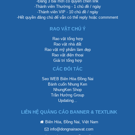
-Đăng 3 bài mới có quyền chèn link
-Thành viên Thường - 1 chủ đề / ngày
-Thành viên VIP - 10 chủ đề / ngày
-Hết quyền đăng chủ để vẫn có thể reply hoặc commment
RAO VẶT CHÚ Ý
Rao vặt tổng hợp
Rao vặt nhà đất
Rao vặt mỹ phẩm làm đẹp
Rao vặt điện thoại
Giải trí tổng hợp
CÁC ĐỐI TÁC
Seo WEB Biên Hòa Đồng Nai
Bánh cuốn Nhung Ken
NhungKen Shop
Trần Hướng Group
Updating...
LIÊN HỆ QUẢNG CÁO BANNER & TEXTLINK
Biên Hòa, Đồng Nai, Việt Nam
info@dongnairaovat.com