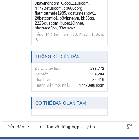
Jitawincncom
Good111uscom
,
,
4777Betuscom
cb666corg
,
,
flatmortmefe1985
costumesnow1
,
,
28betcomio1
o8vipnetvn
bk33gg
,
,
,
222Bduscom
kubet18innet
,
,
phdream3ph
33winxyz
,
Tổng: 14 (Thành viên: 13, Khách: 1, Bots:
0)
THỐNG KÊ DIỄN ĐÀN
Đề tài thảo luận:
238,772
Bài viết:
254,204
Thành viên:
84,416
Thành viên mới nhất:
4777Betuscom
CÓ THỂ BẠN QUAN TÂM
Diễn đàn
...
Rao vặt tổng hợp - Uy tín - Miễn phí