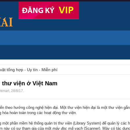
vặt tổng hợp - Uy tín - Miễn phí
thư viện ở Việt Nam
ekmart
,
28/8/17
.
riển theo hướng công nghệ hiện đại. Một thư viện hiện đại là một thư viện gắn
ng hóa hoàn toàn trong các hoạt động thư viện.
g một phần mềm hệ thống quản trị thư viện (Library System) để quản lý các 
mềm này có sự tham gia của một
máy đọc mã vạch
(Scanner). Máy có tác dụng