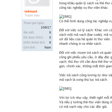
trong khâu quản lý sách và thẻ thư 
công tác nghiệp vụ thư viện khác.
tekmart
Thành viên
Có thể hình dung công tác nghiệp v
Tham gia ngày:
10/8/17
Đối với việc xử lý sách:
Khác với cá
Bài viết:
8
sách một mã vạch (bar code), mã v
Đã được thích:
0
sở dữ liệu của hệ quản trị thư viện
Điểm thành tích:
8
nhanh chóng in ra nhãn sách.
Giới tính:
Nam
Đối với việc mượn trả sách và quản 
công ghi phiếu yêu cầu, ở đây độc g
vạch
, thủ thư chỉ cần đưa thẻ thư
gọn, chính xác, không mất thời gia
Việc trả sách cũng tương tự như v
mã vạch là xong thủ tục trả sách.
Với lợi ích như vậy, thiết nghĩ mỗi
Và nếu ý tưởng thẻ thư viện dùng ch
có mã vạch này cho các độc giả.