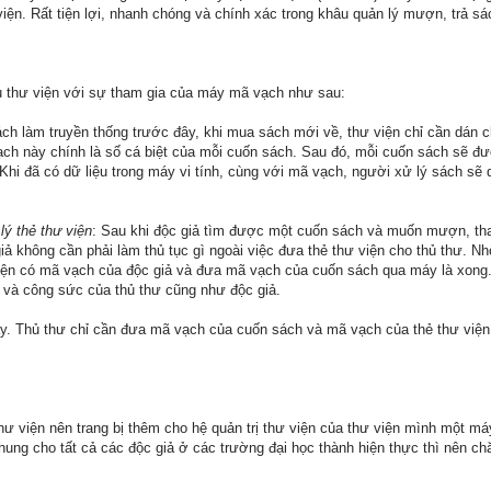
viện. Rất tiện lợi, nhanh chóng và chính xác trong khâu quản lý mượn, trả sá
ụ thư viện với sự tham gia của máy mã vạch như sau:
ch làm truyền thống trước đây, khi mua sách mới về, thư viện chỉ cần dán 
ạch này chính là số cá biệt của mỗi cuốn sách. Sau đó, mỗi cuốn sách sẽ đ
. Khi đã có dữ liệu trong máy vi tính, cùng với mã vạch, người xử lý sách sẽ
lý thẻ thư viện
: Sau khi độc giả tìm được một cuốn sách và muốn mượn, tha
iả không cần phải làm thủ tục gì ngoài việc đưa thẻ thư viện cho thủ thư. N
 viện có mã vạch của độc giả và đưa mã vạch của cuốn sách qua máy là xong.
n và công sức của thủ thư cũng như độc giả.
ậy. Thủ thư chỉ cần đưa mã vạch của cuốn sách và mã vạch của thẻ thư việ
 thư viện nên trang bị thêm cho hệ quản trị thư viện của thư viện mình một m
ung cho tất cả các độc giả ở các trường đại học thành hiện thực thì nên chă