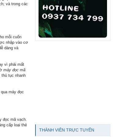
ch; và trong các
cho mỗi cuốn
ược nhập vào cơ
 dễ dàng và
y vì phải mất
hờ
máy đọc mã
 thủ tục nhanh
n qua máy đọc
áy đọc mã vạch.
ng cấp loại thẻ
THÀNH VIÊN TRỰC TUYẾN