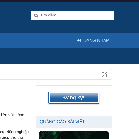
ĐĂNG NHẬP
Đăng ký!
 liền với công
QUẢNG CÁO BÀI VIẾT
hoạt động nghiệp
 giúp thủ thư