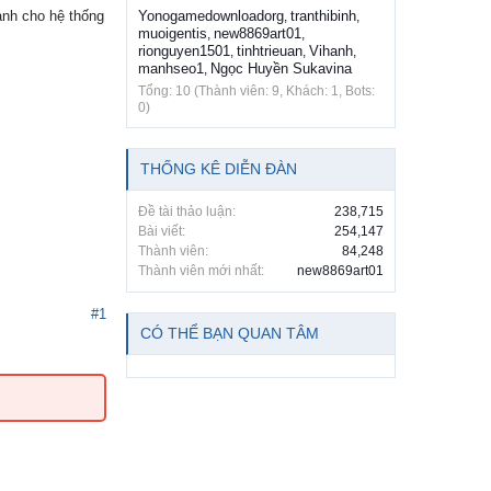
ành cho hệ thống
Yonogamedownloadorg
tranthibinh
,
,
muoigentis
new8869art01
,
,
rionguyen1501
tinhtrieuan
Vihanh
,
,
,
manhseo1
Ngọc Huyền Sukavina
,
Tổng: 10 (Thành viên: 9, Khách: 1, Bots:
0)
THỐNG KÊ DIỄN ĐÀN
Đề tài thảo luận:
238,715
Bài viết:
254,147
Thành viên:
84,248
Thành viên mới nhất:
new8869art01
#1
CÓ THỂ BẠN QUAN TÂM