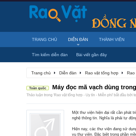
TRANG CHỦ
DIỄN ĐÀN
THÀNH VIÊN
Tìm kiếm diễn đàn
Bài viết gần đây
Trang chủ
Diễn đàn
Rao vặt tổng hợp
Rao 
Máy đọc mã vạch dùng trong 
Toàn quốc
Thảo luận trong '
Rao vặt tổng hợp - Uy tín - Miễn phí
' bắt đầu bởi
t
Một thư viện hiện đại rất cần phát t
nghệ thông tin. Nghĩa là phải tự độ
Hiện nay, các thư viện đang sử dụn
vụ thư viện. Đặc biệt trong phần 