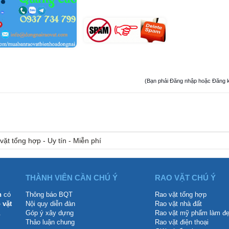
(Bạn phải Đăng nhập hoặc Đăng ký đ
vặt tổng hợp - Uy tín - Miễn phí
THÀNH VIÊN CẦN CHÚ Ý
RAO VẶT CHÚ Ý
n
có
Thông báo BQT
Rao vặt tổng hợp
 vặt
Nội quy diễn đàn
Rao vặt nhà đất
.
Góp ý xây dựng
Rao vặt mỹ phẩm làm đ
Thảo luận chung
Rao vặt điện thoại