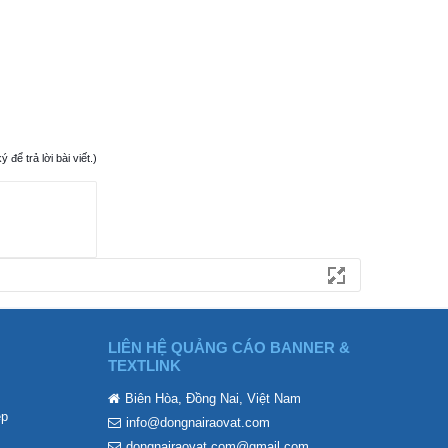
ể trả lời bài viết.)
LIÊN HỆ QUẢNG CÁO BANNER &
TEXTLINK
Biên Hòa, Đồng Nai, Việt Nam
ẹp
info@dongnairaovat.com
dongnairaovat.com@gmail.com