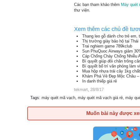
Các bạn tham khảo thêm
Máy quét 
thư viện.
Xem thêm các chủ đề tươ
Thang leo gỗ dành cho trẻ em,
Thị trường giày bảo hộ tại Thá
Trai nghiem game 789kclub
Sun PhuQuoc Airways giảm 30
Cáp Chống Cháy Chống Nhiễu 
Bí quyết giúp đôi chân trông c
Bí quyết bố trí văn phòng làm 
Mua hộp nhựa trái cây 1kg chất
Khám Phá Vẻ Đẹp Mộc Châu – 
In danh thiếp giá rẻ
tekmart
,
28/8/17
Tags
:
máy quét mã vạch
,
máy quét mã vạch giá rẻ
,
máy qué
Muốn bài này được x