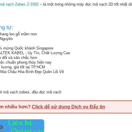
mã vạch Zebex Z-3392
– là một trong những máy đọc mã vạch 2D tốt nhất d
ng tự:
 thang leo gỗ mầm non
i Nguyên
% mừng Quốc khánh Singapore
ALTEK KABEL - Uy Tín, Chất Lượng Cao
ân đối và săn chắc hơn
việc chuẩn phong thủy hiện nay
 lượng, giá tốt tại TP.HCM
Mai Châu Hòa Bình Đẹp Quên Lối Về
t mã vạch zebex
,
đầu đọc mã vạch
em nhiều hơn?
Click để sử dụng Dịch vụ Đẩy tin