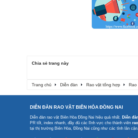
Chia sẻ trang này
Trang chủ
Diễn đàn
Rao vặt tổng hợp
Rao 
DIỄN ĐÀN RAO VẶT BIÊN HÒA ĐỒNG NAI
Diễn đàn rao vặt Biên Hòa Đồng Nai
hiệu quả nhất.
Diễn đà
PR tốt, index nhanh, đầy đủ các lĩnh vực cho thành viên
rao
tại thị trường Biên Hòa, Đồng Nai cũng như các tỉnh lân cận