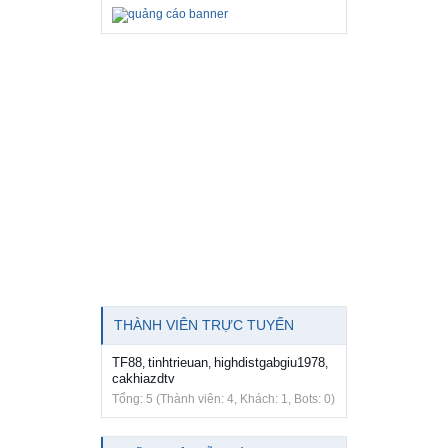
THÀNH VIÊN TRỰC TUYẾN
TF88
tinhtrieuan
highdistgabgiu1978
,
,
,
cakhiazdtv
Tổng: 5 (Thành viên: 4, Khách: 1, Bots: 0)