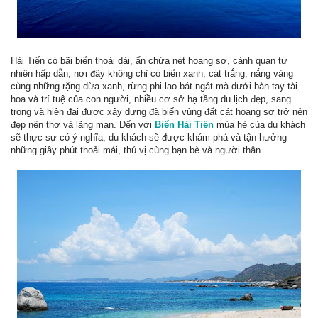
Hải Tiến có bãi biển thoải dài, ẩn chứa nét hoang sơ, cảnh quan tự
nhiên hấp dẫn, nơi đây không chỉ có biển xanh, cát trắng, nắng vàng
cùng những rặng dừa xanh, rừng phi lao bát ngát mà dưới bàn tay tài
hoa và trí tuệ của con người, nhiều cơ sở hạ tầng du lịch đẹp, sang
trọng và hiện đại được xây dựng đã biến vùng đất cát hoang sơ trở nên
đẹp nên thơ và lãng mạn. Đến với
Biển Hải Tiến
mùa hè của du khách
sẽ thực sự có ý nghĩa, du khách sẽ được khám phá và tận hưởng
những giây phút thoải mái, thú vị cùng bạn bè và người thân.