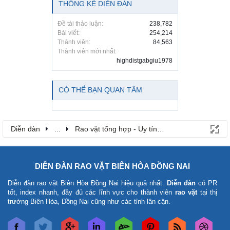
THỐNG KÊ DIỄN ĐÀN
Đề tài thảo luận:
238,782
Bài viết:
254,214
Thành viên:
84,563
Thành viên mới nhất:
highdistgabgiu1978
CÓ THỂ BẠN QUAN TÂM
Diễn đàn
...
Rao vặt tổng hợp - Uy tín - Miễn phí
DIỄN ĐÀN RAO VẶT BIÊN HÒA ĐỒNG NAI
Diễn đàn rao vặt Biên Hòa Đồng Nai
hiệu quả nhất.
Diễn đàn
có PR
tốt, index nhanh, đầy đủ các lĩnh vực cho thành viên
rao vặt
tại thị
trường Biên Hòa, Đồng Nai cũng như các tỉnh lân cận.