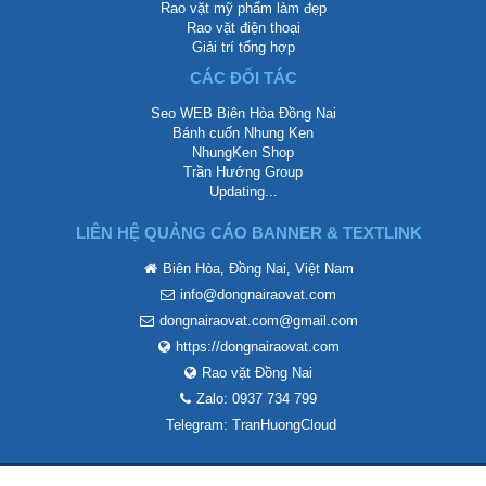
Rao vặt mỹ phẩm làm đẹp
Rao vặt điện thoại
Giải trí tổng hợp
CÁC ĐỐI TÁC
Seo WEB Biên Hòa Đồng Nai
Bánh cuốn Nhung Ken
NhungKen Shop
Trần Hướng Group
Updating...
LIÊN HỆ QUẢNG CÁO BANNER & TEXTLINK
Biên Hòa, Đồng Nai, Việt Nam
info@dongnairaovat.com
dongnairaovat.com@gmail.com
https://dongnairaovat.com
Rao vặt Đồng Nai
Zalo: 0937 734 799
Telegram: TranHuongCloud
Phát triển bởi
Diễn đàn rao vặt Biên Hòa
Team. Chúng tôi không chịu trách