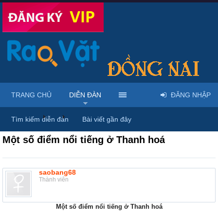
TRANG CHỦ
DIỄN ĐÀN
ĐĂNG NHẬP
Diễn đàn
...
Rao vặt tổng hợp - Uy tín - Miễn phí
Tìm kiếm diễn đàn
Bài viết gần đây
Một số điểm nổi tiếng ở Thanh hoá
saobang68
Thành viên
Một số điểm nổi tiếng ở Thanh hoá