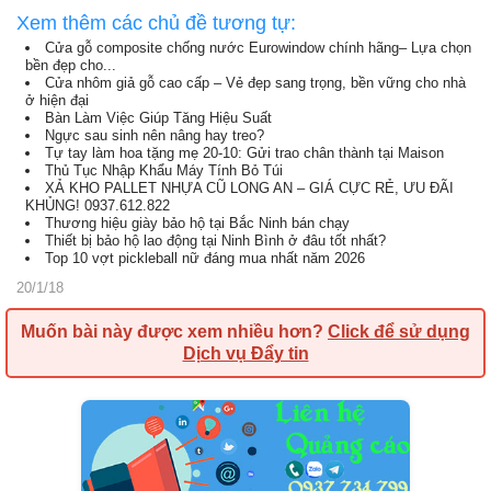
Xem thêm các chủ đề tương tự:
Cửa gỗ composite chống nước Eurowindow chính hãng– Lựa chọn
bền đẹp cho...
Cửa nhôm giả gỗ cao cấp – Vẻ đẹp sang trọng, bền vững cho nhà
ở hiện đại
Bàn Làm Việc Giúp Tăng Hiệu Suất
Ngực sau sinh nên nâng hay treo?
Tự tay làm hoa tặng mẹ 20-10: Gửi trao chân thành tại Maison
Thủ Tục Nhập Khẩu Máy Tính Bỏ Túi
XẢ KHO PALLET NHỰA CŨ LONG AN – GIÁ CỰC RẺ, ƯU ĐÃI
KHỦNG! 0937.612.822
Thương hiệu giày bảo hộ tại Bắc Ninh bán chạy
Thiết bị bảo hộ lao động tại Ninh Bình ở đâu tốt nhất?
Top 10 vợt pickleball nữ đáng mua nhất năm 2026
20/1/18
Muốn bài này được xem nhiều hơn?
Click để sử dụng
Dịch vụ Đẩy tin