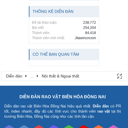
THỐNG KÊ DIỄN ĐÀN
Đề tài thảo luận:
238,772
Bài viết:
254,204
Thành viên:
84,418
Thành viên mới nhất:
Jitawincncom
CÓ THỂ BẠN QUAN TÂM
Diễn đàn
...
Nội thất & Ngoại thất
DIỄN ĐÀN RAO VẶT BIÊN HÒA ĐỒNG NAI
Diễn đàn rao vặt Biên Hòa Đồng Nai
hiệu quả nhất.
Diễn đàn
có PR
tốt, index nhanh, đầy đủ các lĩnh vực cho thành viên
rao vặt
tại thị
trường Biên Hòa, Đồng Nai cũng như các tỉnh lân cận.