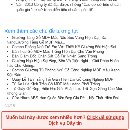
Năm 2013 Công ty đã đạt được những "Các cơ sở tiêu chuẩn
quốc gia "cơ sở trình diễn tiêu chuẩn quốc tế".
Xem thêm các chủ đề tương tự:
Giường Tầng Gỗ MDF Màu Nâu Sọc Vàng Hiện Đại, Đa
NăngGiường Tầng Gỗ MDF Màu...
Combo Phòng Ngủ Trẻ Em Với Thiết Kế Giường Đôi Hiện Đại
Bàn Họp Gỗ MDF Màu Trắng Hiện Đại Cho Văn Phòng
Bàn Giám Đốc Chân Sắt Gỗ Tự Nhiên Sang Trọng
Giường Ngủ Hiện Đại Đẹp, Bền Và Tiện Nghi – Giải Pháp Hoàn
Hảo Cho Không...
Combo Giường Tủ Phòng Ngủ Gỗ Công Nghiệp MDF Màu Xanh
Độc Đáo
Quầy Lễ Tân Trắng Tối Giản Hiện Đại Gỗ Công Nghiệp MDF
Tủ Áo Lùa Kịch Trần Gỗ MDF Màu Vàng Phối Trắng
Tủ Giày Gỗ Đẹp, Hiện Đại Giải Pháp Lưu Trữ Gọn Gàng Cho Mọi
Không Gian
Cửa Nhựa ABS Hàn Quốc Bền Đẹp Giá Rẻ – Nội Thất Hiện Đại
9/4/18
Muốn bài này được xem nhiều hơn?
Click để sử dụng
Dịch vụ Đẩy tin