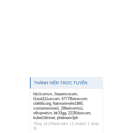
THÀNH VIÊN TRỰC TUYẾN
hitclcomvn
Jitawincncom
,
,
Good111uscom
4777Betuscom
,
,
cb666corg
flatmortmefe1985
,
,
costumesnow1
28betcomio1
,
,
o8vipnetvn
bk33gg
222Bduscom
,
,
,
kubet18innet
phdream3ph
,
Tổng: 14 (Thành viên: 13, Khách: 1, Bots:
0)