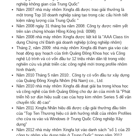
nghiệp không gian của Trung Quốc"
Năm 2007 nhà máy nhôm Xingfa đã được trao giải thưởng là
một trong Top 10 doanh nghiệp sáng tạo trong các cấu hình tiết
kiệm năng lượng của Trung Quốc "
Năm 2008 ngày 31 tháng ba năm 2008: Công ty được niêm yết
trên sàn chứng khoán Hồng Kông (mã: 0098)
Năm 2008 nhà máy nhôm Xingfa được liệt kê là "AAA Class tín
dụng Chứng chỉ Đánh giá doanh nghiệp (công nghiệp nhôm)
Tháng 2, năm 2009: nhà máy nhôm Xingfa đã tham gia vào các
hoạt động quy hoạch của tỉnh Quảng Đông Khoa học và Công
nghệ Lộ trình và có vốn đầu tư 12 triệu nhân dân tệ trong việc
nghiên cứu và phát triển các công nghệ mới trong profile nhôm
hình thành;
Năm 2010 Tháng 5 năm 2010:. Công ty có vốn đầu tư xây dựng
của Quảng Đông Xingfa Nhôm (Hà Nam) co., Ltd.
Năm 2010 nhà máy nhôm Xingfa đã đoạt giải ba trong khoa học
và công nghệ của tỉnh Quảng Đông cho dự án của mình là "Phát
triển hồ sơ đùn hiệu suất cao của hợp kim nhôm Series 5 để vận
chuyển tốc độ cao"
Năm 2011 Xingfa Nhãn hiệu đã được cấp giải thưởng đầu tiên
của "Top Ten Thương hiệu có ảnh hưởng nhất của nhôm Profiles
cho cửa ra vào và Windows ở Trung Quốc Công nghiệp Xây
dựng"
Năm 2012 nhà máy nhôm Xingfa lọt vào danh sách "số 1 của 20
công ty nhôm xây dựng trên ở Trung Quốc" trong năm 2012