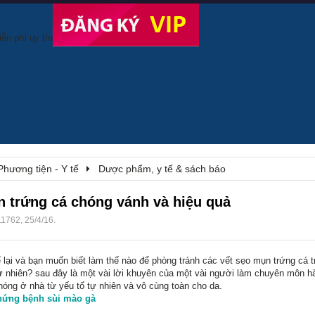
Phương tiện - Y tế
Dược phẩm, y tế & sách báo
n trứng cá chóng vánh và hiệu quả
11762
,
25/4/16
.
 lại và bạn muốn biết làm thế nào để phòng tránh các vết sẹo mụn trứng cá 
 nhiên? sau đây là một vài lời khuyên của một vài người làm chuyên môn h
hóng ở nhà từ yếu tố tự nhiên và vô cùng toàn cho da.
chứng bệnh sùi mào gà