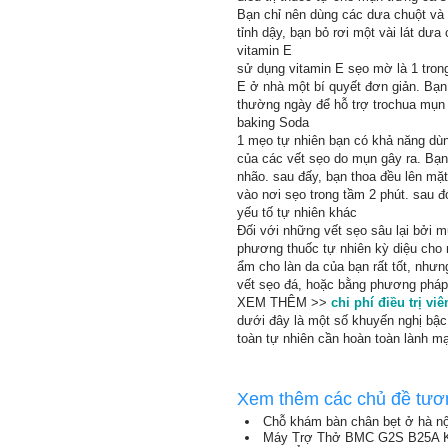
Bạn chỉ nên dùng các dưa chuột và 
tỉnh dậy, bạn bỏ rơi một vài lát dư
vitamin E
sử dụng vitamin E sẹo mờ là 1 trong
E ở nhà một bí quyết đơn giản. Bạn
thường ngày để hỗ trợ trochua mụn
baking Soda
1 mẹo tự nhiên bạn có khả năng dùn
của các vết sẹo do mụn gây ra. Bạn
nhão. sau đấy, bạn thoa đều lên mặt
vào nơi sẹo trong tầm 2 phút. sau 
yếu tố tự nhiên khác
Đối với những vết sẹo sâu lại bởi 
phương thuốc tự nhiên kỳ diệu cho m
ẩm cho làn da của bạn rất tốt, nh
vết sẹo đá, hoặc bằng phương pháp 
XEM THÊM >>
chi phí điều trị vi
dưới đây là một số khuyến nghị bậc 
toàn tự nhiên cần hoàn toàn lành mạ
Xem thêm các chủ đề tươ
Chỗ khám bàn chân bẹt ở hà nộ
Máy Trợ Thở BMC G2S B25A Kè