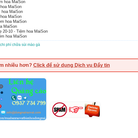
ệm hoa MaiSon
 hoa MaiSon
m hoa MaiSon
 hoa MaiSon
iệm hoa MaiSon
oa MaiSon
 20-10 - Tiệm hoa MaiSon
iệm hoa MaiSon
chi phí chữa sùi mào gà
em nhiều hơn?
Click để sử dụng Dịch vụ Đẩy tin