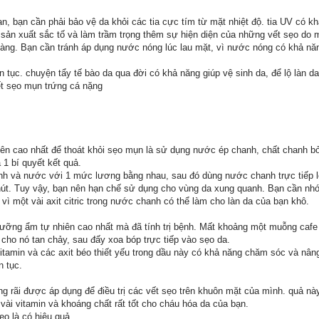
n, bạn cần phải bảo vệ da khỏi các tia cực tím từ mặt nhiệt độ. tia UV có k
a sản xuất sắc tố và làm trầm trọng thêm sự hiện diện của những vết sẹo do 
ng. Bạn cần tránh áp dụng nước nóng lúc lau mặt, vì nước nóng có khả nă
ên tục. chuyện tẩy tế bào da qua đời có khả năng giúp vệ sinh da, để lộ làn 
ết sẹo mụn trứng cá nặng
iên cao nhất để thoát khỏi sẹo mụn là sử dụng nước ép chanh, chất chanh bởi
 1 bí quyết kết quả.
h và nước với 1 mức lương bằng nhau, sau đó dùng nước chanh trực tiếp l
phút. Tuy vậy, bạn nên hạn chế sử dụng cho vùng da xung quanh. Bạn cần 
 vì một vài axit citric trong nước chanh có thể làm cho làn da của bạn khô.
dưỡng ẩm tự nhiên cao nhất mà đã tính trị bệnh. Mất khoảng một muỗng cafe
cho nó tan chảy, sau đấy xoa bóp trực tiếp vào sẹo da.
itamin và các axit béo thiết yếu trong dầu này có khả năng chăm sóc và nâ
n tục.
ng rãi được áp dụng để điều trị các vết sẹo trên khuôn mặt của mình. quả này
 vài vitamin và khoáng chất rất tốt cho cháu hóa da của bạn.
ẹo là có hiệu quả