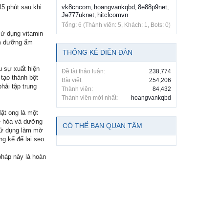
45 phút sau khi
vk8cncom
hoangvankqbd
8e88p9net
,
,
,
Je777uknet
hitclcomvn
,
Tổng: 6 (Thành viên: 5, Khách: 1, Bots: 0)
sử dụng vitamin
em dưỡng ẩm
THỐNG KÊ DIỄN ĐÀN
u sự xuất hiện
Đề tài thảo luận:
238,774
tạo thành bột
Bài viết:
254,206
hải tập trung
Thành viên:
84,432
Thành viên mới nhất:
hoangvankqbd
ật ong là một
bé hóa và dưỡng
CÓ THỂ BẠN QUAN TÂM
 sử dụng làm mờ
g kể để lại sẹo.
pháp này là hoàn