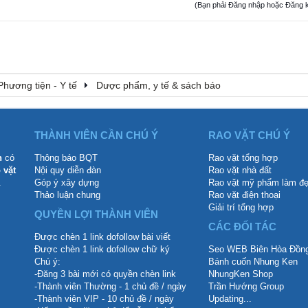
(Bạn phải Đăng nhập hoặc Đăng ký đ
Phương tiện - Y tế
Dược phẩm, y tế & sách báo
THÀNH VIÊN CẦN CHÚ Ý
RAO VẶT CHÚ Ý
n
có
Thông báo BQT
Rao vặt tổng hợp
 vặt
Nội quy diễn đàn
Rao vặt nhà đất
.
Góp ý xây dựng
Rao vặt mỹ phẩm làm đ
Thảo luận chung
Rao vặt điện thoại
Giải trí tổng hợp
QUYỀN LỢI THÀNH VIÊN
CÁC ĐỐI TÁC
Được chèn 1 link dofollow bài viết
Được chèn 1 link dofollow chữ ký
Seo WEB Biên Hòa Đồng
Chú ý:
Bánh cuốn Nhung Ken
-Đăng 3 bài mới có quyền chèn link
NhungKen Shop
-Thành viên Thường - 1 chủ đề / ngày
Trần Hướng Group
-Thành viên VIP - 10 chủ đề / ngày
Updating...