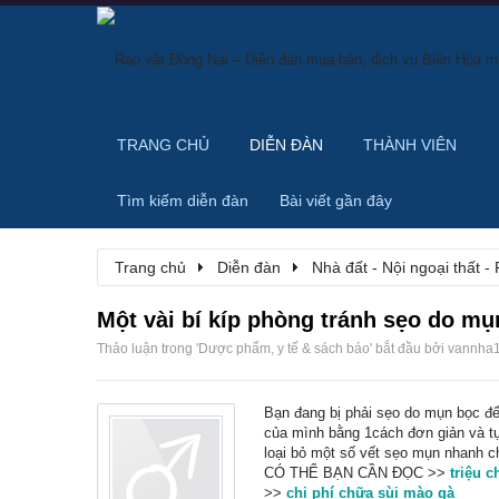
TRANG CHỦ
DIỄN ĐÀN
THÀNH VIÊN
Tìm kiếm diễn đàn
Bài viết gần đây
Trang chủ
Diễn đàn
Nhà đất - Nội ngoại thất - 
Một vài bí kíp phòng tránh sẹo do mụ
Thảo luận trong '
Dược phẩm, y tế & sách báo
' bắt đầu bởi
vannha
Bạn đang bị phải sẹo do mụn bọc để
của mình bằng 1cách đơn giản và tự
loại bỏ một số vết sẹo mụn nhanh c
CÓ THỂ BẠN CẦN ĐỌC >>
triệu 
>>
chi phí chữa sùi mào gà