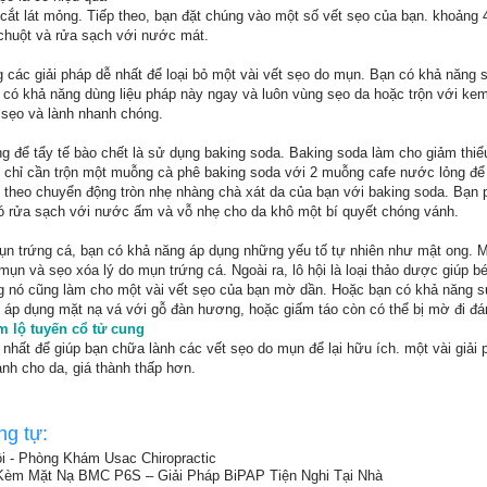
cắt lát mỏng. Tiếp theo, bạn đặt chúng vào một số vết sẹo của bạn. khoảng 
a chuột và rửa sạch với nước mát.
 các giải pháp dễ nhất để loại bỏ một vài vết sẹo do mụn. Bạn có khả năng 
 có khả năng dùng liệu pháp này ngay và luôn vùng sẹo da hoặc trộn với k
 sẹo và lành nhanh chóng.
g để tẩy tế bào chết là sử dụng baking soda. Baking soda làm cho giảm thiể
 chỉ cần trộn một muỗng cà phê baking soda với 2 muỗng cafe nước lỏng để 
 theo chuyển động tròn nhẹ nhàng chà xát da của bạn với baking soda. Bạn p
đó rửa sạch với nước ấm và vỗ nhẹ cho da khô một bí quyết chóng vánh.
mụn trứng cá, bạn có khả năng áp dụng những yếu tố tự nhiên như mật ong. M
ụn và sẹo xóa lý do mụn trứng cá. Ngoài ra, lô hội là loại thảo dược giúp 
ưng nó cũng làm cho một vài vết sẹo của bạn mờ dần. Hoặc bạn có khả năng
áp dụng mặt nạ vá với gỗ đàn hương, hoặc giấm táo còn có thể bị mờ đi đán
êm lộ tuyến cổ tử cung
nhất để giúp bạn chữa lành các vết sẹo do mụn để lại hữu ích. một vài giải 
nh cho da, giá thành thấp hơn.
ng tự:
i - Phòng Khám Usac Chiropractic
m Mặt Nạ BMC P6S – Giải Pháp BiPAP Tiện Nghi Tại Nhà