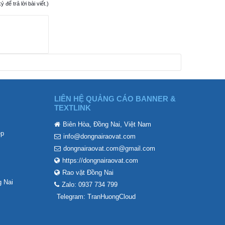
ể trả lời bài viết.)
LIÊN HỆ QUẢNG CÁO BANNER &
TEXTLINK
Biên Hòa, Đồng Nai, Việt Nam
ẹp
info@dongnairaovat.com
dongnairaovat.com@gmail.com
https://dongnairaovat.com
Rao vặt Đồng Nai
 Nai
Zalo: 0937 734 799
Telegram: TranHuongCloud