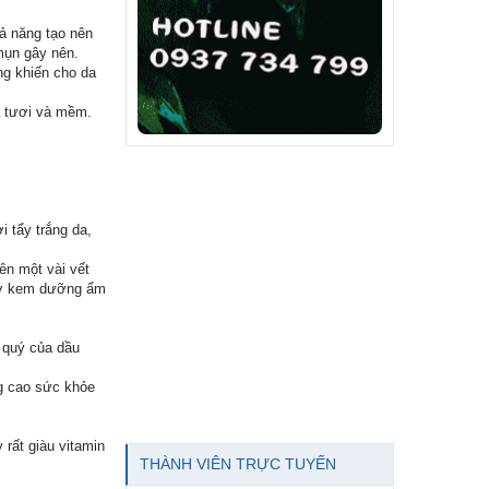
hả năng tạo nên
mụn gây nên.
ng khiến cho da
da tươi và mềm.
 tẩy trắng da,
ên một vài vết
nhớ kem dưỡng ẩm
 quý của dầu
ng cao sức khỏe
 rất giàu vitamin
THÀNH VIÊN TRỰC TUYẾN