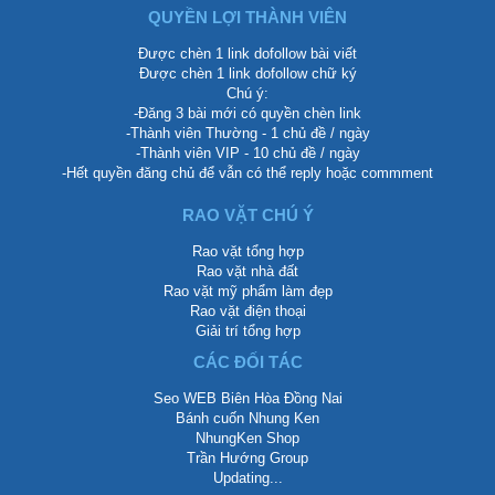
QUYỀN LỢI THÀNH VIÊN
Được chèn 1 link dofollow bài viết
Được chèn 1 link dofollow chữ ký
Chú ý:
-Đăng 3 bài mới có quyền chèn link
-Thành viên Thường - 1 chủ đề / ngày
-Thành viên VIP - 10 chủ đề / ngày
-Hết quyền đăng chủ để vẫn có thể reply hoặc commment
RAO VẶT CHÚ Ý
Rao vặt tổng hợp
Rao vặt nhà đất
Rao vặt mỹ phẩm làm đẹp
Rao vặt điện thoại
Giải trí tổng hợp
CÁC ĐỐI TÁC
Seo WEB Biên Hòa Đồng Nai
Bánh cuốn Nhung Ken
NhungKen Shop
Trần Hướng Group
Updating...