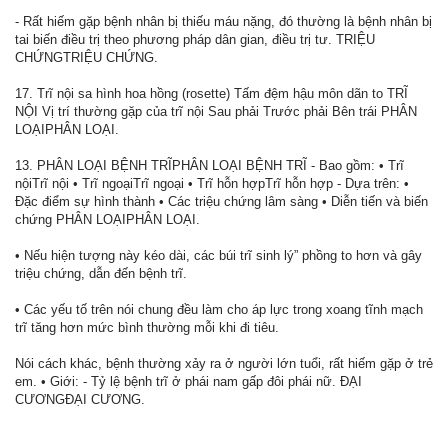
- Rất hiếm gặp bệnh nhân bị thiếu máu nặng, đó thường là bệnh nhân bị
tai biến điều trị theo phương pháp dân gian, điều trị tư. TRIỆU
CHỨNGTRIỆU CHỨNG.
17. Trĩ nội sa hình hoa hồng (rosette) Tấm đệm hậu môn dãn to TRĨ
NỘI Vị trí thường gặp của trĩ nội Sau phải Trước phải Bên trái PHÂN
LOẠIPHÂN LOẠI.
13. PHÂN LOẠI BỆNH TRĨPHÂN LOẠI BỆNH TRĨ - Bao gồm: • Trĩ
nộiTrĩ nội • Trĩ ngoạiTrĩ ngoại • Trĩ hỗn hợpTrĩ hỗn hợp - Dựa trên: •
Đặc điểm sự hình thành • Các triệu chứng lâm sàng • Diễn tiến và biến
chứng PHÂN LOẠIPHÂN LOẠI.
• Nếu hiện tượng này kéo dài, các búi trĩ sinh lý” phồng to hơn và gây
triệu chứng, dẫn đến bệnh trĩ.
• Các yếu tố trên nói chung đều làm cho áp lực trong xoang tĩnh mạch
trĩ tăng hơn mức bình thường mỗi khi đi tiêu.
Nói cách khác, bệnh thường xảy ra ở người lớn tuổi, rất hiếm gặp ở trẻ
em. • Giới: - Tỷ lệ bệnh trĩ ở phái nam gấp đôi phái nữ. ĐẠI
CƯƠNGĐẠI CƯƠNG.