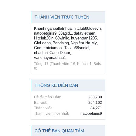
THÀNH VIÊN TRỰC TUYẾN
Khanhnganpalletnhua
hitclub88lovevn
,
,
natobetgiris9
33agid1
dafavietnam
,
,
,
Hitclub26in
68winllc
huyentran1205
,
,
,
Gioi danh
Pandalog
Nghiêm Hà My
,
,
,
Gametaixiumobi
Taixiu68social
,
,
nhadinh
Caco Decor
,
,
vanchuyenachau1
Tổng: 17 (Thành viên: 16, Khách: 1, Bots:
0)
THỐNG KÊ DIỄN ĐÀN
Đề tài thảo luận:
238,730
Bài viết:
254,162
Thành viên:
84,271
Thành viên mới nhất:
natobetgiris9
CÓ THỂ BẠN QUAN TÂM