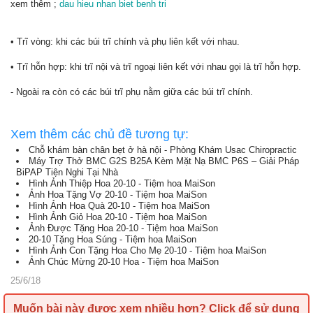
xem thêm ;
dau hieu nhan biet benh tri
• Trĩ vòng: khi các búi trĩ chính và phụ liên kết với nhau.
• Trĩ hỗn hợp: khi trĩ nội và trĩ ngoại liên kết với nhau gọi là trĩ hỗn hợp.
- Ngoài ra còn có các búi trĩ phụ nằm giữa các búi trĩ chính.
Xem thêm các chủ đề tương tự:
Chỗ khám bàn chân bẹt ở hà nội - Phòng Khám Usac Chiropractic
Máy Trợ Thở BMC G2S B25A Kèm Mặt Nạ BMC P6S – Giải Pháp
BiPAP Tiện Nghi Tại Nhà
Hình Ảnh Thiệp Hoa 20-10 - Tiệm hoa MaiSon
Ảnh Hoa Tặng Vợ 20-10 - Tiệm hoa MaiSon
Hình Ảnh Hoa Quà 20-10 - Tiệm hoa MaiSon
Hình Ảnh Giỏ Hoa 20-10 - Tiệm hoa MaiSon
Ảnh Được Tặng Hoa 20-10 - Tiệm hoa MaiSon
20-10 Tặng Hoa Súng - Tiệm hoa MaiSon
Hình Ảnh Con Tặng Hoa Cho Mẹ 20-10 - Tiệm hoa MaiSon
Ảnh Chúc Mừng 20-10 Hoa - Tiệm hoa MaiSon
25/6/18
Muốn bài này được xem nhiều hơn?
Click để sử dụng