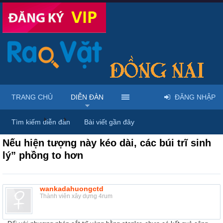
TRANG CHỦ
DIỄN ĐÀN
ĐĂNG NHẬP
Diễn đàn
...
Dược phẩm, y tế & sách báo
Tìm kiếm diễn đàn
Bài viết gần đây
Nếu hiện tượng này kéo dài, các búi trĩ sinh
lý” phồng to hơn
wankadahuongctd
Thành viên xây dựng 4rum