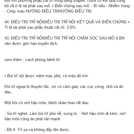
Đối với phương pháp cắt trĩ vòng bằng stapler, chưa có kết quả công
bố về tỉ lệ tái phát sau mổ. • Biến chứng sau mổ: - Bí tiểu - Nhiễm trùng
- Chảy máu HƯỚNG ĐIỀU TRỊHƯỚNG ĐIỀU TRỊ.
44. ĐIỀU TRỊ TRĨ NỘIĐIỀU TRỊ TRĨ NỘI KẾT QUẢ VÀ BIẾN CHỨNG •
Tỉ lệ tái phát sau phẫu thuật cắt trĩ: 2-5%.
43. ĐIỀU TRỊ TRĨ NỘIĐIỀU TRỊ TRĨ NỘI CHĂM SÓC SAU MỔ § BN
nên được giới hạn truyền dịch.
xem thêm ; cách phòng bệnh trĩ
• Búi trĩ nội được niêm mạc phủ, có màu đỏ tím.
Khi trĩ ngoại bị thuyên tắc, sờ có cảm giác các cục cứng, nhỏ và ấn
đau.
Một khi có nứt hậu môn, bệnh nhân than rất đau.
- Sa trĩ nghẹt: Làm búi trĩ phù nề, sưng to. - Nứt hậu môn đi kèm: nứt
hậu môn cũng do phải rặn mạnh.
- Độ 4: Trĩ sa và không đẩy lên được.