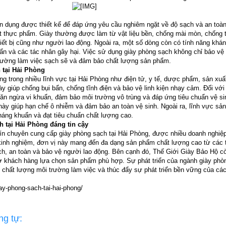
ên dụng được thiết kế để đáp ứng yêu cầu nghiêm ngặt về độ sạch và an toàn
ất thực phẩm. Giày thường được làm từ vật liệu bền, chống mài mòn, chống
hiết bị cũng như người lao động. Ngoài ra, một số dòng còn có tính năng khá
uẩn và các tác nhân gây hại. Việc sử dụng giày phòng sạch không chỉ bảo v
trường làm việc sạch sẽ và đảm bảo chất lượng sản phẩm.
 tại Hải Phòng
ọng trong nhiều lĩnh vực tại Hải Phòng như điện tử, y tế, dược phẩm, sản xu
giày giúp chống bụi bẩn, chống tĩnh điện và bảo vệ linh kiện nhạy cảm. Đối vớ
găn ngừa vi khuẩn, đảm bảo môi trường vô trùng và đáp ứng tiêu chuẩn vệ si
y giúp hạn chế ô nhiễm và đảm bảo an toàn vệ sinh. Ngoài ra, lĩnh vực sản x
háng khuẩn và đạt tiêu chuẩn chất lượng cao.
h tại Hải Phòng đáng tin cậy
tín chuyên cung cấp giày phòng sạch tại Hải Phòng, được nhiều doanh nghiệ
kinh nghiệm, đơn vị này mang đến đa dạng sản phẩm chất lượng cao từ các 
ch, an toàn và bảo vệ người lao động. Bên cạnh đó, Thế Giới Giày Bảo Hộ cò
rợ khách hàng lựa chọn sản phẩm phù hợp. Sự phát triển của ngành giày phò
o chất lượng môi trường làm việc và thúc đẩy sự phát triển bền vững của cá
y-phong-sach-tai-hai-phong/
ng tự: