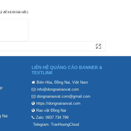
ể trả lời bài viết.)
LIÊN HỆ QUẢNG CÁO BANNER &
TEXTLINK
Biên Hòa, Đồng Nai, Việt Nam
ẹp
info@dongnairaovat.com
dongnairaovat.com@gmail.com
https://dongnairaovat.com
Rao vặt Đồng Nai
 Nai
Zalo: 0937 734 799
Telegram: TranHuongCloud