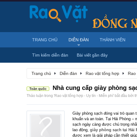
TRANG CHỦ
DIỄN ĐÀN
THÀNH VIÊN
Tìm kiếm diễn đàn
Bài viết gần đây
Trang chủ
Diễn đàn
Rao vặt tổng hợp
Rao 
Nhà cung cấp giày phòng sạc
Toàn quốc
Thảo luận trong '
Rao vặt tổng hợp - Uy tín - Miễn phí
' bắt đầu bởi
t
Giày phòng sạch đóng vai trò quan t
khuẩn và an toàn. Tại Hải Phòng – 
sạch ngày càng được chú trọng nhằ
lao động,
giày phòng sạch tại Hải
được xem là giải pháp cần thiết giúp