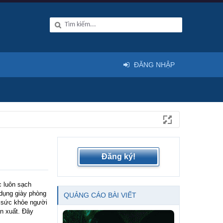
ĐĂNG NHẬP
Đăng ký!
c luôn sạch
 dụng giày phòng
QUẢNG CÁO BÀI VIẾT
ệ sức khỏe người
n xuất. Đây