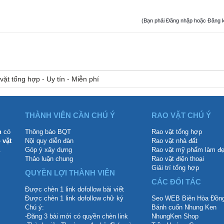
(Bạn phải Đăng nhập hoặc Đăng ký đ
vặt tổng hợp - Uy tín - Miễn phí
THÀNH VIÊN CẦN CHÚ Ý
RAO VẶT CHÚ Ý
n
có
Thông báo BQT
Rao vặt tổng hợp
 vặt
Nội quy diễn đàn
Rao vặt nhà đất
.
Góp ý xây dựng
Rao vặt mỹ phẩm làm đ
Thảo luận chung
Rao vặt điện thoại
Giải trí tổng hợp
QUYỀN LỢI THÀNH VIÊN
CÁC ĐỐI TÁC
Được chèn 1 link dofollow bài viết
Được chèn 1 link dofollow chữ ký
Seo WEB Biên Hòa Đồng
Chú ý:
Bánh cuốn Nhung Ken
-Đăng 3 bài mới có quyền chèn link
NhungKen Shop