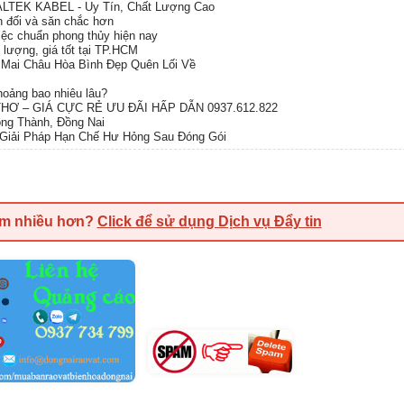
ALTEK KABEL - Uy Tín, Chất Lượng Cao
ân đối và săn chắc hơn
việc chuẩn phong thủy hiện nay
 lượng, giá tốt tại TP.HCM
Mai Châu Hòa Bình Đẹp Quên Lối Về
oảng bao nhiêu lâu?
Ơ – GIÁ CỰC RẺ ƯU ĐÃI HẤP DẪN 0937.612.822
ong Thành, Đồng Nai
Giải Pháp Hạn Chế Hư Hỏng Sau Đóng Gói
em nhiều hơn?
Click để sử dụng Dịch vụ Đẩy tin