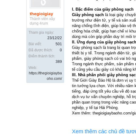
I. Đặc điểm của giày phòng sạch
thegioigiay
Giày phòng sạch
là loại giày chuy
Thành viên xây
trường như điện tử, y tế và sản xu
dựng 4rum
năng chống tĩnh điện, giúp bảo vệ t
chống hóa chất, giúp hạn chế vi kh
Tham gia ngày:
dùng mà còn góp phần duy trì môi 
23/12/22
II. Ứng dụng của giày phòng sạch
Bài viết:
501
Giày phòng sạch là trang bị quan tr
Đã được thích:
0
thiết bị y tế. Trong ngành điện tử, 
Điểm thành tích:
phẩm, giày phòng sạch có vai trò n
389
Trong ngành thực phẩm, sản phẩm nà
Web:
tế cũng yêu cầu giày có khả năng k
https://thegioigiayba
III. Nhà phân phối giày phòng sạc
oho.com/
Thế Giới Giày Bảo Hộ là đơn vị uy 
tin tưởng lựa chọn. Với nhiều năm 
tiếng, đáp ứng tốt yêu cầu về độ sạ
dịch vụ tư vấn chuyên nghiệp, hỗ t
phần quan trọng trong việc nâng ca
nghiệp, y tế tại Hải Phòng.
Xem thêm: thegioigiaybaoho.com/gia
Xem thêm các chủ đề tươ