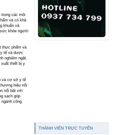
 trong các môi
 thấm và có khả
ng khuẩn và
ệ sức khỏe người
ất thực phẩm và
i y tế và dược
nh nghiêm ngặt.
uất thiết bị y
p và cơ sở y tế
thương hiệu nổi
n nổi bật với
ng sạch góp
c ngành công
THÀNH VIÊN TRỰC TUYẾN