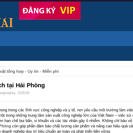
vặt tổng hợp - Uy tín - Miễn phí
h tại Hải Phòng
hegioigiay
,
15/5/26
.
rọng trong các lĩnh vực công nghiệp và y tế, nơi yêu cầu môi trường làm việ
một trong những trung tâm sản xuất công nghiệp lớn của Việt Nam – việc sử
m hạn chế bụi bẩn, vi khuẩn và các tác nhân gây ô nhiễm. Không chỉ bảo v
 Phòng
còn góp phần đảm bảo chất lượng sản phẩm và nâng cao hiệu quả sả
 doanh nghiệp duy trì tiêu chuẩn an toàn và phát triển bền vững.