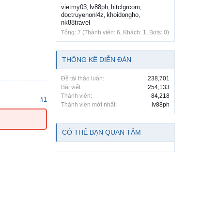
vietmy03
lv88ph
hitclgrcom
,
,
,
doctruyenonl4z
khoidongho
,
,
nk88travel
Tổng: 7 (Thành viên: 6, Khách: 1, Bots: 0)
THỐNG KÊ DIỄN ĐÀN
Đề tài thảo luận:
238,701
Bài viết:
254,133
Thành viên:
84,218
#1
Thành viên mới nhất:
lv88ph
CÓ THỂ BẠN QUAN TÂM