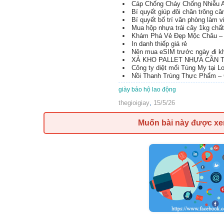
Cáp Chống Cháy Chống Nhiễu 
Bí quyết giúp đôi chân trông c
Bí quyết bố trí văn phòng làm 
Mua hộp nhựa trái cây 1kg chất
Khám Phá Vẻ Đẹp Mộc Châu – 
In danh thiếp giá rẻ
Nên mua eSIM trước ngày đi kh
XẢ KHO PALLET NHỰA CẦN TH
Công ty diệt mối Tùng My tại L
Nồi Thanh Trùng Thực Phẩm – 
giày bảo hộ lao động
thegioigiay
,
15/5/26
Muốn bài này được x