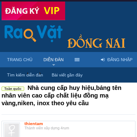
TRANG CHỦ
DIỄN ĐÀN
ĐĂNG NHẬP
Diễn đàn
...
Rao vặt tổng hợp - Uy tín - Miễn phí
Tìm kiếm diễn đàn
Bài viết gần đây
Nhà cung cấp huy hiệu,bảng tên
Toàn quốc
nhân viên cao cấp chất liệu đồng mạ
vàng,niken, inox theo yêu cầu
thientam
Thành viên xây dựng 4rum