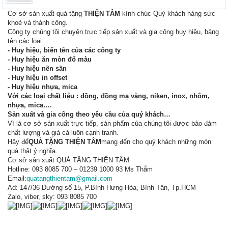
Cơ sở sản xuất quà tặng
THIỆN TÂM
kính chúc Quý khách hàng sức
khoẻ và thành công.
Công ty chúng tôi chuyên trực tiếp sản xuất và gia công huy hiệu, bảng
tên các loại:
- Huy hiệu, biển tên của các công ty
- Huy hiệu ăn mòn đổ màu
- Huy hiệu nền sần
- Huy hiệu in offset
- Huy hiệu nhựa, mica
Với các loại chất liệu : đồng, đồng mạ vàng, niken, inox, nhôm,
nhựa, mica….
Sản xuất và gia công theo yêu cầu của quý khách…
Vì là cơ sở sản xuất trực tiếp, sản phẩm của chúng tôi được bảo đảm
chất lượng và giá cả luôn cạnh tranh.
Hãy để
QUÀ TẶNG THIỆN TÂM
mang đến cho quý khách những món
quà thật ý nghĩa.
Cơ sở sản xuất QUÀ TẶNG THIỆN TÂM
Hotline: 093 8085 700 – 01239 1000 93 Ms Thắm
Email:
quatangthientam@gmail.com
Ad: 147/36 Đường số 15, P.Bình Hưng Hòa, Bình Tân, Tp.HCM
Zalo, viber, sky: 093 8085 700