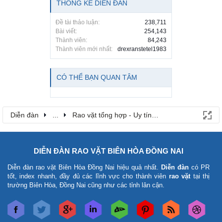
THỐNG KÊ DIỄN ĐÀN
Đề tài thảo luận:
238,711
Bài viết:
254,143
Thành viên:
84,243
Thành viên mới nhất:
drexranstetel1983
CÓ THỂ BẠN QUAN TÂM
Diễn đàn
...
Rao vặt tổng hợp - Uy tín - Miễn phí
DIỄN ĐÀN RAO VẶT BIÊN HÒA ĐỒNG NAI
Diễn đàn rao vặt Biên Hòa Đồng Nai
hiệu quả nhất.
Diễn đàn
có PR
tốt, index nhanh, đầy đủ các lĩnh vực cho thành viên
rao vặt
tại thị
trường Biên Hòa, Đồng Nai cũng như các tỉnh lân cận.