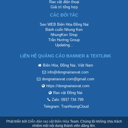
Rao vặt điện thoại
Giải trí tổng hợp
CÁC ĐỐI TÁC
Seo WEB Biên Hòa Đồng Nai
Bánh cuốn Nhung Ken
NhungKen Shop
Trần Hướng Group
Updating...
LIÊN HỆ QUẢNG CÁO BANNER & TEXTLINK
Biên Hòa, Đồng Nai, Việt Nam
info@dongnairaovat.com
dongnairaovat.com@gmail.com
https://dongnairaovat.com
Rao vặt Đồng Nai
Zalo: 0937 734 799
Telegram: TranHuongCloud
Phát triển bởi
Diễn đàn rao vặt Biên Hòa
Team. Chúng tôi không chịu trách
nhiệm mội nội dung thành viên đăng lên.