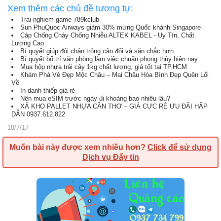
Xem thêm các chủ đề tương tự:
Trai nghiem game 789kclub
Sun PhuQuoc Airways giảm 30% mừng Quốc khánh Singapore
Cáp Chống Cháy Chống Nhiễu ALTEK KABEL - Uy Tín, Chất
Lượng Cao
Bí quyết giúp đôi chân trông cân đối và săn chắc hơn
Bí quyết bố trí văn phòng làm việc chuẩn phong thủy hiện nay
Mua hộp nhựa trái cây 1kg chất lượng, giá tốt tại TP.HCM
Khám Phá Vẻ Đẹp Mộc Châu – Mai Châu Hòa Bình Đẹp Quên Lối
Về
In danh thiếp giá rẻ
Nên mua eSIM trước ngày đi khoảng bao nhiêu lâu?
XẢ KHO PALLET NHỰA CẦN THƠ – GIÁ CỰC RẺ ƯU ĐÃI HẤP
DẪN 0937.612.822
18/7/17
Muốn bài này được xem nhiều hơn?
Click để sử dụng
Dịch vụ Đẩy tin