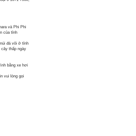
hara và Phi Phi
n của tỉnh
úi đá vôi ở tỉnh
 cây thấp ngày
ình bằng xe hơi
n vui lòng gọi