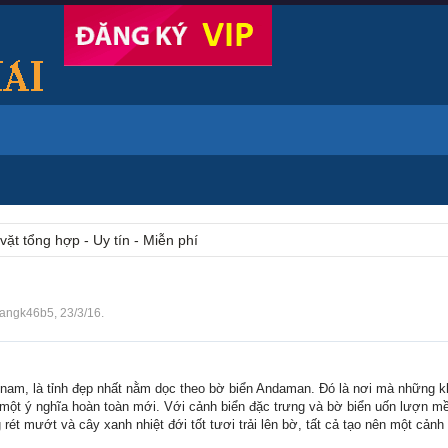
vặt tổng hợp - Uy tín - Miễn phí
angk46b5
,
23/3/16
.
nam, là tỉnh đẹp nhất nằm dọc theo bờ biển Andaman. Đó là nơi mà những k
 một ý nghĩa hoàn toàn mới. Với cảnh biển đặc trưng và bờ biển uốn lượn 
rét mướt và cây xanh nhiệt đới tốt tươi trải lên bờ, tất cả tạo nên một cản