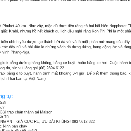
 Phuket 40 km. Như vậy, mặc dù thực tiễn rằng cả hai bãi biển Noppharat T
c giấc Krabi, nhưng hồ hết khách du lịch đều nghĩ rằng Koh Phi Phi là một phầ
biển chính yếu được tạo thành bởi đá vôi và là một phần mở mang của dãy n
 các dãy núi và hải đảo là những vách đá dựng đứng, hang động lớn và tầng
ở vịnh Phang-Nga.
ngkok bằng đường hàng không, bằng xe buýt, hoặc bằng xe hơi. Cuộc hành tr
g tin, xin vui lòng gọi (66) 2894 6122
bi bằng ô tô buýt, hành trình mất khoảng 3-4 giờ. Để biết thêm thông báo, xi
lịch Thái Lan tại Việt Nam)
ng tự:
Suất
eo?
Gửi trao chân thành tại Maison
ỏ Túi
G AN – GIÁ CỰC RẺ, ƯU ĐÃI KHỦNG! 0937.612.822
ắc Ninh bán chạy
h Bình ở đâu tốt nhất?