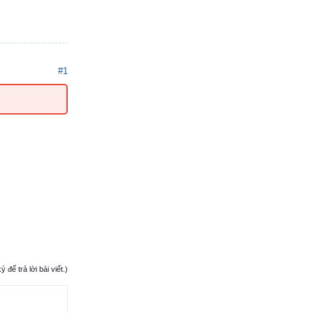
#1
ể trả lời bài viết.)