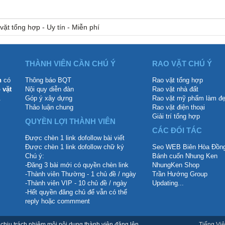
vặt tổng hợp - Uy tín - Miễn phí
THÀNH VIÊN CẦN CHÚ Ý
RAO VẶT CHÚ Ý
n
có
Thông báo BQT
Rao vặt tổng hợp
 vặt
Nội quy diễn đàn
Rao vặt nhà đất
.
Góp ý xây dựng
Rao vặt mỹ phẩm làm đ
Thảo luận chung
Rao vặt điện thoại
Giải trí tổng hợp
QUYỀN LỢI THÀNH VIÊN
CÁC ĐỐI TÁC
Được chèn 1 link dofollow bài viết
Được chèn 1 link dofollow chữ ký
Seo WEB Biên Hòa Đồng
Chú ý:
Bánh cuốn Nhung Ken
-Đăng 3 bài mới có quyền chèn link
NhungKen Shop
-Thành viên Thường - 1 chủ đề / ngày
Trần Hướng Group
-Thành viên VIP - 10 chủ đề / ngày
Updating...
-Hết quyền đăng chủ để vẫn có thể
reply hoặc commment
hịu trách nhiệm mội nội dung thành viên đăng lên.
Tiếng Việ