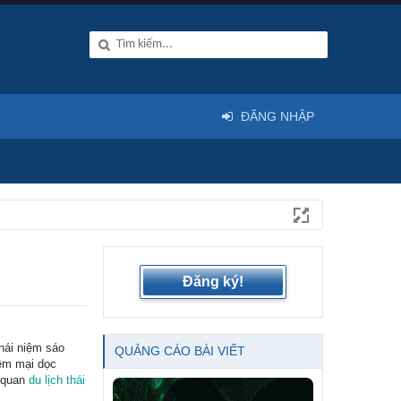
ĐĂNG NHẬP
Đăng ký!
hái niệm sáo
QUẢNG CÁO BÀI VIẾT
mềm mại dọc
h quan
du lịch thái