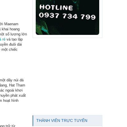
 bởi Maenam
ị khai hoang
 một số lượng lớn
á rẻ
và tạo lập
uyền đuôi dài
ê một chiếc
một dãy núi đá
 Nang, Hat Tham
hác ngoài khơi
thuyền phát xuất
m hoạt hình
THÀNH VIÊN TRỰC TUYẾN
ng trữ từ