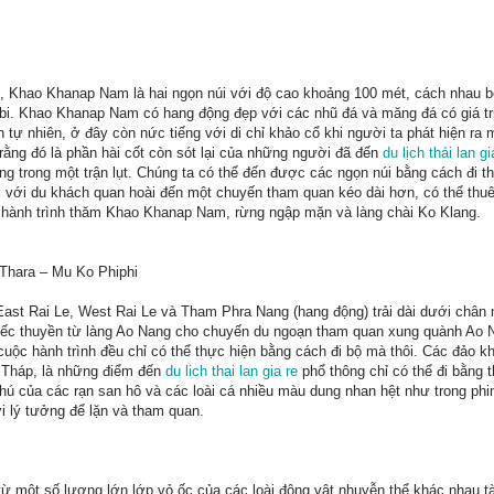
, Khao Khanap Nam là hai ngọn núi với độ cao khoảng 100 mét, cách nhau
rabi. Khao Khanap Nam có hang động đẹp với các nhũ đá và măng đá có giá tr
 tự nhiên, ở đây còn nức tiếng với di chỉ khảo cổ khi người ta phát hiện ra
rằng đó là phần hài cốt còn sót lại của những người đã đến
du lịch thái lan gi
 trong một trận lụt. Chúng ta có thể đến được các ngọn núi bằng cách đi th
i với du khách quan hoài đến một chuyến tham quan kéo dài hơn, có thể thu
n hành trình thăm Khao Khanap Nam, rừng ngập mặn và làng chài Ko Klang.
Thara – Mu Ko Phiphi
East Rai Le, West Rai Le và Tham Phra Nang (hang động) trải dài dưới chân 
chiếc thuyền từ làng Ao Nang cho chuyến du ngoạn tham quan xung quành Ao
uộc hành trình đều chỉ có thể thực hiện bằng cách đi bộ mà thôi. Các đảo k
 Tháp, là những điểm đến
du lich thai lan gia re
phổ thông chỉ có thể đi bằng 
ú của các rạn san hô và các loài cá nhiều màu dung nhan hệt như trong phi
i lý tưởng để lặn và tham quan.
ừ một số lượng lớn lớp vỏ ốc của các loài động vật nhuyễn thể khác nhau tà