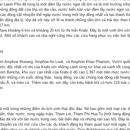
n Laem Pho đã từng là một đầm lầy nước ngọt rất lớn và là môi trường sống
hững động đất của lớp vỏ địa cầu, nước biển tràn vào đầm lầy nước ngọt và
 các động vật nhuyễn thể ngập nước trong một lớp đồng nhất và tạo thành t
ến động địa lý, lớp đá vôi này vỡ lẽ ra thành những tấm lớn và trải dọc theo
17 km.
ra khoảng 6 km và khoảng 20 km từ thị trấn Krabi. Đây là một vịnh lớn với
hỏ. Một số khách sạn và nhà nghỉ cũng như các cửa hàng phục vụ việc bơi l
ha
ao gồm Amphoe Mueang, Amphoe Ao Luek, và Amphoe Khao Phanom, Vườn quố
c độc nhất vô nhị của Krabi với những cánh rừng sơ khai và xanh tốt cùng
nom Bencha, khu vực cao nhất của Krabi ở độ cao 1.397 mét trên mực nước
bởi những con suối, dòng thác, hang động, và các chủng loại động vật hoang
âu Á, và mèo cá. Thêm vào đó, nơi đây còn kiêu hãnh khi có hơn 218 loài c
ến.
 một trong những điểm du lịch sinh thái độc đáo. Nó bao gồm một loạt các 
iên, thác nước, rừng ngập mặn, Tham Lot, Tham Phi Hua To (một hang độn
đảo đá vôi với làn nước trong veo, bãi biển đẹp và những rạn san hô). Đây l
o thuyền và chỉ mở cửa cho các du khách đăng ký tham quan tour một ngày. 
g điểm phục vụ du khách của Vườn nhà nước Than Bokkhorani qua số điện th