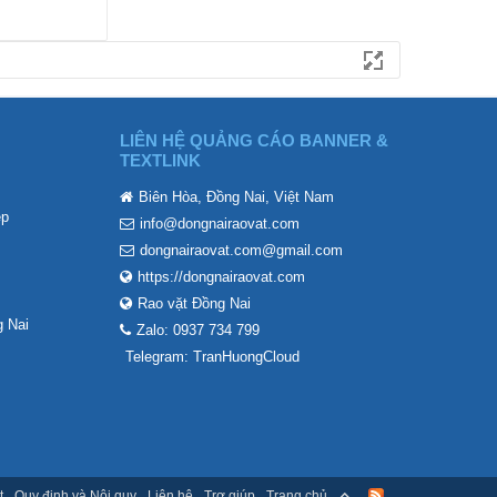
LIÊN HỆ QUẢNG CÁO BANNER &
TEXTLINK
Biên Hòa, Đồng Nai, Việt Nam
ẹp
info@dongnairaovat.com
dongnairaovat.com@gmail.com
https://dongnairaovat.com
Rao vặt Đồng Nai
 Nai
Zalo: 0937 734 799
Telegram: TranHuongCloud
t
Quy định và Nội quy
Liên hệ
Trợ giúp
Trang chủ