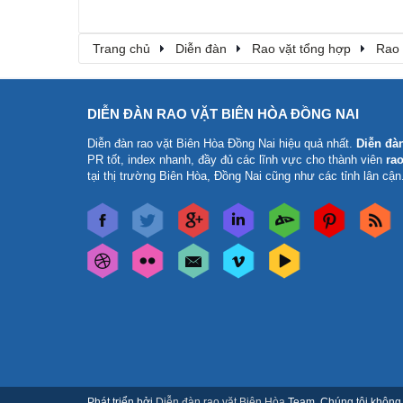
Trang chủ
Diễn đàn
Rao vặt tổng hợp
Rao 
DIỄN ĐÀN RAO VẶT BIÊN HÒA ĐỒNG NAI
Diễn đàn rao vặt Biên Hòa Đồng Nai
hiệu quả nhất.
Diễn đà
PR tốt, index nhanh, đầy đủ các lĩnh vực cho thành viên
rao
tại thị trường Biên Hòa, Đồng Nai cũng như các tỉnh lân cận
Phát triển bởi
Diễn đàn rao vặt Biên Hòa
Team. Chúng tôi không c