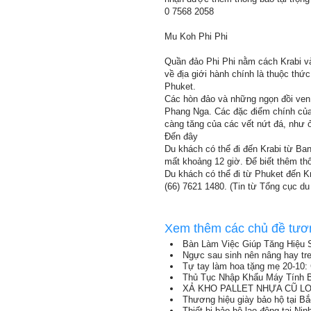
0 7568 2058
Mu Koh Phi Phi
Quần đảo Phi Phi nằm cách Krabi và
về địa giới hành chính là thuộc thứ
Phuket.
Các hòn đảo và những ngọn đồi ven 
Phang Nga. Các đặc điểm chính của
càng tăng của các vết nứt đá, như 
Đến đây
Du khách có thể đi đến Krabi từ Ba
mất khoảng 12 giờ. Để biết thêm thôn
Du khách có thể đi từ Phuket đến Kra
(66) 7621 1480. (Tin từ Tổng cục du 
Xem thêm các chủ đề tươ
Bàn Làm Việc Giúp Tăng Hiệu 
Ngực sau sinh nên nâng hay tr
Tự tay làm hoa tặng mẹ 20-10: 
Thủ Tục Nhập Khẩu Máy Tính B
XẢ KHO PALLET NHỰA CŨ LON
Thương hiệu giày bảo hộ tại B
Thiết bị bảo hộ lao động tại Nin