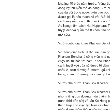
khoảng 40 triệu năm trước. Vùng Ba
động vật nhuyễn thể đa dạng. Với n
của đá vôi trong nước biển bao bọc
được gọi là hóa thạch đá vôi. Với bi
cảnh này nằm cách thị trấn khoảng 
Ao Nang nằm cách Hat Noppharat Tha
tuyệt đẹp và quần thể 83 hòn đảo n
mở cửa.
Vườn quốc gia Khao Phanom Benc
Với tổng diện tích 31.325 rai, b
Phanom Bencha là công viên nhà nướ
chạy dài từ bắc tới nam. Khao Pha
cảnh tuyệt vời của nó được tô đậm 
châu Á, sơn dương Sumatra, gấu ch
bàng, chim mỏ sừng, và chim gõ ki
Vườn nhà nước Than Bok Khorani
Vườn nhà nước Than Bok Khorani là
như những con đường mòn thiên nh
tranh thời tiền sử) và Mu Ko Hong (
thích hợp cho việc lặn biển và chè
nhận được thêm thông báo tại trọn