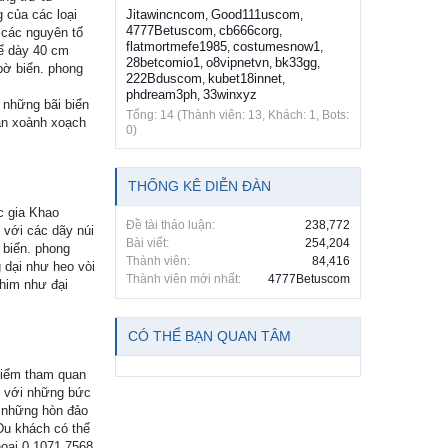
 của các loại
Jitawincncom
Good111uscom
,
,
4777Betuscom
cb666corg
,
,
 các nguyên tố
flatmortmefe1985
costumesnow1
,
,
hể dày 40 cm
28betcomio1
o8vipnetvn
bk33gg
,
,
,
 bờ biển. phong
222Bduscom
kubet18innet
,
,
phdream3ph
33winxyz
,
 những bãi biển
Tổng: 14 (Thành viên: 13, Khách: 1, Bots:
ặn xoành xoạch
0)
THỐNG KÊ DIỄN ĐÀN
c gia Khao
Đề tài thảo luận:
238,772
 với các dãy núi
Bài viết:
254,204
 biển. phong
Thành viên:
84,416
 dại như heo vòi
Thành viên mới nhất:
4777Betuscom
him như đại
CÓ THỂ BẠN QUAN TÂM
điểm tham quan
g với những bức
à những hòn đảo
Du khách có thể
oại 0 1071 7568,