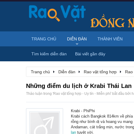
TRANG CHỦ
DIỄN ĐÀN
THÀNH VIÊN
Tìm kiếm diễn đàn
Bài viết gần đây
Trang chủ
Diễn đàn
Rao vặt tổng hợp
Rao 
Những điểm du lịch ở Krabi Thái Lan
Thảo luận trong '
Rao vặt tổng hợp - Uy tín - Miễn phí
' bắt đầu bởi
h
Krabi - PhiPhi
Krabi cách Bangkok 814km về phía 
rỗng như bình dị và hoang vu mang
Andaman, cát trắng mịn, nước trong 
lan
tuyệt vời.