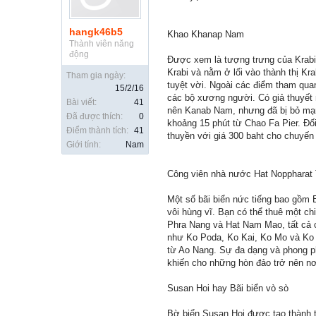
hangk46b5
Khao Khanap Nam
Thành viên năng
động
Được xem là tượng trưng của Krabi
Krabi và nằm ở lối vào thành thị K
Tham gia ngày:
tuyệt vời. Ngoài các điểm tham quan
15/2/16
các bộ xương người. Có giả thuyết 
Bài viết:
41
nên Kanab Nam, nhưng đã bị bỏ mạng
Đã được thích:
0
khoảng 15 phút từ Chao Fa Pier. Đố
Điểm thành tích:
41
thuyền với giá 300 baht cho chuyế
Giới tính:
Nam
Công viên nhà nước Hat Noppharat 
Một số bãi biển nức tiếng bao gồm 
vôi hùng vĩ. Bạn có thể thuê một 
Phra Nang và Hat Nam Mao, tất cả c
như Ko Poda, Ko Kai, Ko Mo và Ko
từ Ao Nang. Sự đa dạng và phong ph
khiến cho những hòn đảo trở nên nơ
Susan Hoi hay Bãi biển vò sò
Bờ biển Susan Hoi được tạo thành t