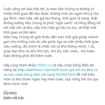
Cuộc sống với bao bộn bề, lo toan làm chúng ta không có
nhiều thời gian để nấu được những món ăn ngon như ý cho
gia đình. Hơn nữa, vật giá leo thang, thời gian là vàng, thật
không tưởng nếu chúng ta phải “ngồi canh” cả tiếng đồng hồ
với một nồi cá kho, nấu trên bếp ga lửu liu diu, sẽ thật mất
thời gian và tốn kém.
Hôm nay, chúng tôi giới thiệu đến bạn một giải pháp nhanh
gọn cho những món ăn vốn phức tạp và mất nhiều thời gian
nấu nướng, đó chính là chiếc nồi cá kho thông minh, 1.5L,
giúp bạn kho cá, kho thịt lợn, thịt bò, nấu cháo… mà hoàn
toàn không phải đổ thêm nước.
Hãy cùng tham khảo
nồikho cá
và nấu cháo bằng điện đa
năng tại
http://dalinhvuc.com/s625-buon-gia-tot-noi-kho-ca-
va-nau-chao-bang-dien-da-nang-ht2953.html
để chế biến
món cá kho thơm ngon hay món cháo, súp nóng hổi cho gia
đình mình nhé!
Điểm nổi bật: