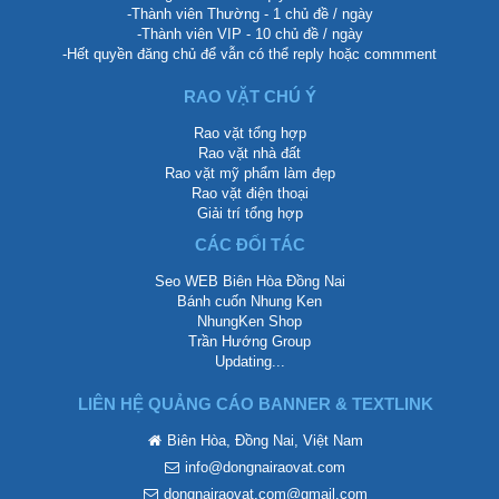
-Thành viên Thường - 1 chủ đề / ngày
-Thành viên VIP - 10 chủ đề / ngày
-Hết quyền đăng chủ để vẫn có thể reply hoặc commment
RAO VẶT CHÚ Ý
Rao vặt tổng hợp
Rao vặt nhà đất
Rao vặt mỹ phẩm làm đẹp
Rao vặt điện thoại
Giải trí tổng hợp
CÁC ĐỐI TÁC
Seo WEB Biên Hòa Đồng Nai
Bánh cuốn Nhung Ken
NhungKen Shop
Trần Hướng Group
Updating...
LIÊN HỆ QUẢNG CÁO BANNER & TEXTLINK
Biên Hòa, Đồng Nai, Việt Nam
info@dongnairaovat.com
dongnairaovat.com@gmail.com