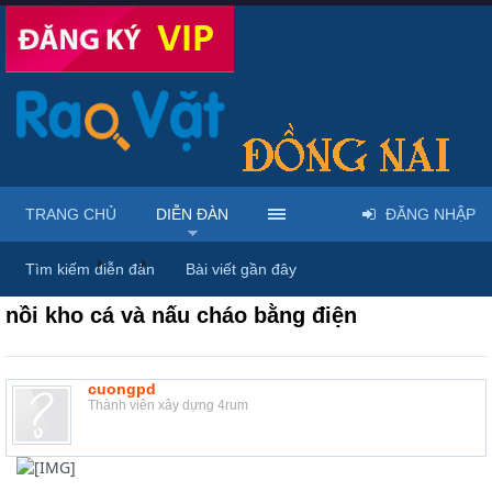
TRANG CHỦ
DIỄN ĐÀN
ĐĂNG NHẬP
Diễn đàn
...
Rao vặt tổng hợp - Uy tín - Miễn phí
Tìm kiếm diễn đàn
Bài viết gần đây
nồi kho cá và nấu cháo bằng điện
cuongpd
Thành viên xây dựng 4rum