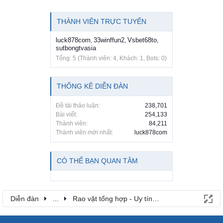
THÀNH VIÊN TRỰC TUYẾN
luck878com
33winffun2
Vsbet68to
,
,
,
sutbongtvasia
Tổng: 5 (Thành viên: 4, Khách: 1, Bots: 0)
THỐNG KÊ DIỄN ĐÀN
Đề tài thảo luận:
238,701
Bài viết:
254,133
Thành viên:
84,211
Thành viên mới nhất:
luck878com
CÓ THỂ BẠN QUAN TÂM
Diễn đàn
...
Rao vặt tổng hợp - Uy tín - Miễn phí