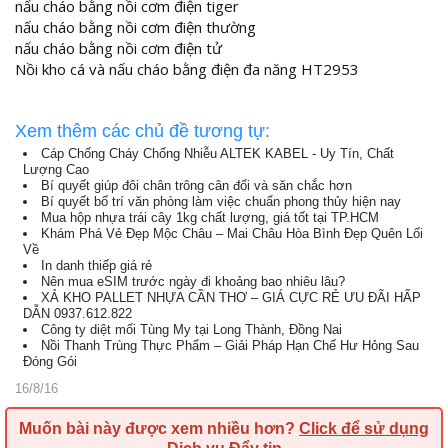
nấu cháo bằng nồi cơm điện tiger
nấu cháo bằng nồi cơm điện thường
nấu cháo bằng nồi cơm điện tử
Nồi kho cá và nấu cháo bằng điện đa năng HT2953
Xem thêm các chủ đề tương tự:
Cáp Chống Cháy Chống Nhiễu ALTEK KABEL - Uy Tín, Chất
Lượng Cao
Bí quyết giúp đôi chân trông cân đối và săn chắc hơn
Bí quyết bố trí văn phòng làm việc chuẩn phong thủy hiện nay
Mua hộp nhựa trái cây 1kg chất lượng, giá tốt tại TP.HCM
Khám Phá Vẻ Đẹp Mộc Châu – Mai Châu Hòa Bình Đẹp Quên Lối
Về
In danh thiếp giá rẻ
Nên mua eSIM trước ngày đi khoảng bao nhiêu lâu?
XẢ KHO PALLET NHỰA CẦN THƠ – GIÁ CỰC RẺ ƯU ĐÃI HẤP
DẪN 0937.612.822
Công ty diệt mối Tùng My tại Long Thành, Đồng Nai
Nồi Thanh Trùng Thực Phẩm – Giải Pháp Hạn Chế Hư Hỏng Sau
Đóng Gói
16/8/16
Muốn bài này được xem nhiều hơn?
Click để sử dụng