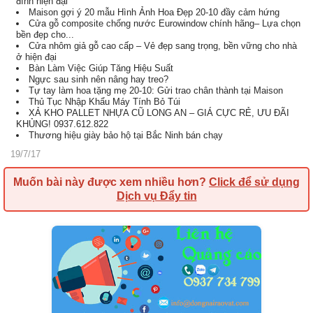
đình hiện đại
Maison gợi ý 20 mẫu Hình Ảnh Hoa Đẹp 20-10 đầy cảm hứng
Cửa gỗ composite chống nước Eurowindow chính hãng– Lựa chọn
bền đẹp cho...
Cửa nhôm giả gỗ cao cấp – Vẻ đẹp sang trọng, bền vững cho nhà
ở hiện đại
Bàn Làm Việc Giúp Tăng Hiệu Suất
Ngực sau sinh nên nâng hay treo?
Tự tay làm hoa tặng mẹ 20-10: Gửi trao chân thành tại Maison
Thủ Tục Nhập Khẩu Máy Tính Bỏ Túi
XẢ KHO PALLET NHỰA CŨ LONG AN – GIÁ CỰC RẺ, ƯU ĐÃI
KHỦNG! 0937.612.822
Thương hiệu giày bảo hộ tại Bắc Ninh bán chạy
19/7/17
Muốn bài này được xem nhiều hơn?
Click để sử dụng
Dịch vụ Đẩy tin