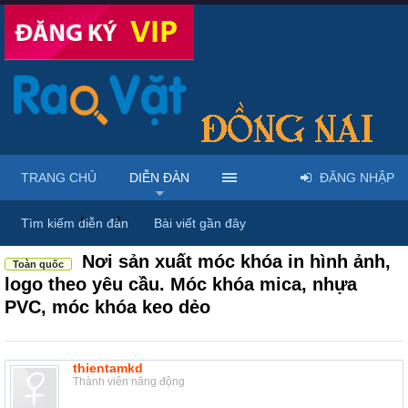
TRANG CHỦ
DIỄN ĐÀN
ĐĂNG NHẬP
Diễn đàn
...
Rao vặt tổng hợp - Uy tín - Miễn phí
Tìm kiếm diễn đàn
Bài viết gần đây
Nơi sản xuất móc khóa in hình ảnh,
Toàn quốc
logo theo yêu cầu. Móc khóa mica, nhựa
PVC, móc khóa keo dẻo
thientamkd
Thành viên năng động