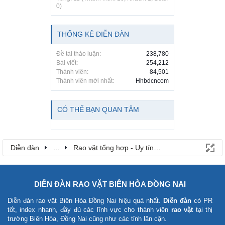
0)
THỐNG KÊ DIỄN ĐÀN
Đề tài thảo luận:
238,780
Bài viết:
254,212
Thành viên:
84,501
Thành viên mới nhất:
Hhbdcncom
CÓ THỂ BẠN QUAN TÂM
Diễn đàn
...
Rao vặt tổng hợp - Uy tín - Miễn phí
DIỄN ĐÀN RAO VẶT BIÊN HÒA ĐỒNG NAI
Diễn đàn rao vặt Biên Hòa Đồng Nai
hiệu quả nhất.
Diễn đàn
có PR
tốt, index nhanh, đầy đủ các lĩnh vực cho thành viên
rao vặt
tại thị
trường Biên Hòa, Đồng Nai cũng như các tỉnh lân cận.