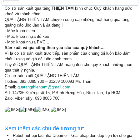
Cơ sở sản xuất quà tặng
THIỆN TÂM
kính chúc Quý khách hàng sức
khoẻ và thành công
QUÀ TẶNG THIỆN TÂM chuyên cung cấp những mặt hàng quà tặng
quảng cáo độc đáo và đa dạng !
- Móc khoá mica
- Móc khoá nhựa đổ keo
- Móc khoá nhựa PVC…
Sản xuất và gia công theo yêu cầu của quý khách…
Vì là cơ sở sản xuất trực tiếp, sản phẩm của chúng tôi luôn bảo đảm
chất lượng và giá cả luôn cạnh tranh.
Hãy để QUÀ TẶNG THIỆN TÂM mang đến cho quý khách những món
quà thật ý nghĩa.
Cơ sở sản xuất QUÀ TẶNG THIỆN TÂM
Hotline: 093 8085 700 – 01239 100093 Ms Thắm
Email:
quatangthientam@gmail.com
Ad: 147/36 Đường số 15, P.Bình Hưng Hòa, Bình Tân, Tp.HCM
Zalo, viber, sky: 093 8085 700
Xem thêm các chủ đề tương tự:
Robot hút bụi lau nhà Dreame – Giải pháp dọn dẹp tiện lợi cho gia