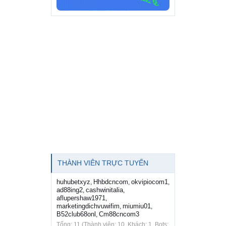
THÀNH VIÊN TRỰC TUYẾN
huhubetxyz
Hhbdcncom
okvipiocom1
,
,
,
ad88ing2
cashwinitalia
,
,
aflupershaw1971
,
marketingdichvuwifim
miumiu01
,
,
B52club68onl
Cm88cncom3
,
Tổng: 11 (Thành viên: 10, Khách: 1, Bots: