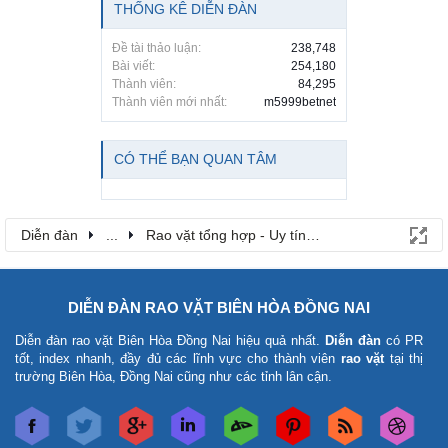
THỐNG KÊ DIỄN ĐÀN
Đề tài thảo luận:
238,748
Bài viết:
254,180
Thành viên:
84,295
Thành viên mới nhất:
m5999betnet
CÓ THỂ BẠN QUAN TÂM
Diễn đàn
...
Rao vặt tổng hợp - Uy tín - Miễn phí
DIỄN ĐÀN RAO VẶT BIÊN HÒA ĐỒNG NAI
Diễn đàn rao vặt Biên Hòa Đồng Nai
hiệu quả nhất.
Diễn đàn
có PR
tốt, index nhanh, đầy đủ các lĩnh vực cho thành viên
rao vặt
tại thị
trường Biên Hòa, Đồng Nai cũng như các tỉnh lân cận.