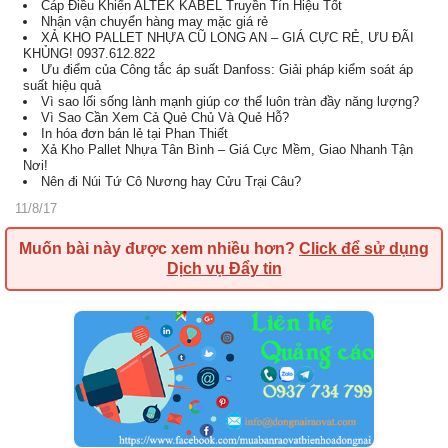
Cáp Điều Khiển ALTEK KABEL Truyền Tín Hiệu Tốt
Nhận vận chuyển hàng may mặc giá rẻ
XẢ KHO PALLET NHỰA CŨ LONG AN – GIÁ CỰC RẺ, ƯU ĐÃI
KHỦNG! 0937.612.822
Ưu điểm của Công tắc áp suất Danfoss: Giải pháp kiểm soát áp
suất hiệu quả
Vì sao lối sống lành mạnh giúp cơ thể luôn tràn đầy năng lượng?
Vì Sao Cần Xem Cả Quẻ Chủ Và Quẻ Hỗ?
In hóa đơn bán lẻ tại Phan Thiết
Xả Kho Pallet Nhựa Tân Bình – Giá Cực Mềm, Giao Nhanh Tận
Nơi!
Nên đi Núi Tứ Cô Nương hay Cửu Trại Câu?
11/8/17
Muốn bài này được xem nhiều hơn?
Click để sử dụng
Dịch vụ Đẩy tin