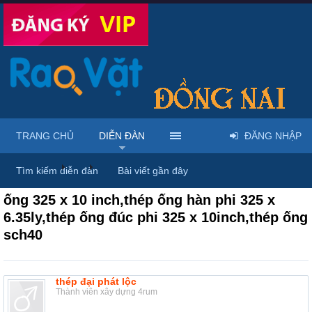
TRANG CHỦ
DIỄN ĐÀN
ĐĂNG NHẬP
Diễn đàn
...
Rao vặt tổng hợp - Uy tín - Miễn phí
Tìm kiếm diễn đàn
Bài viết gần đây
ống 325 x 10 inch,thép ống hàn phi 325 x
6.35ly,thép ống đúc phi 325 x 10inch,thép ống
sch40
thép đại phát lộc
Thành viên xây dựng 4rum