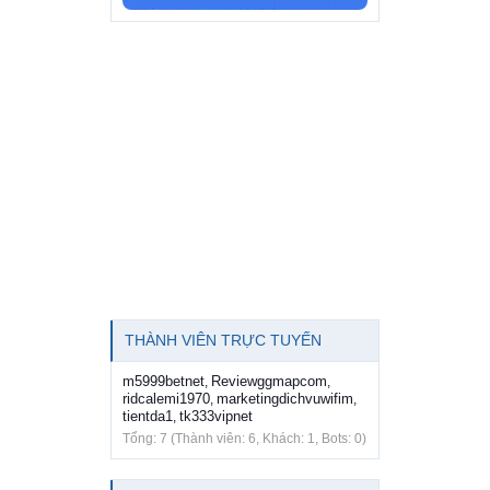
THÀNH VIÊN TRỰC TUYẾN
m5999betnet
Reviewggmapcom
,
,
ridcalemi1970
marketingdichvuwifim
,
,
tientda1
tk333vipnet
,
Tổng: 7 (Thành viên: 6, Khách: 1, Bots: 0)