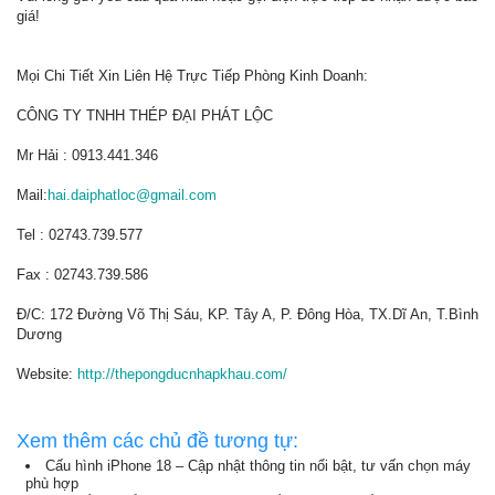
giá!
Mọi Chi Tiết Xin Liên Hệ Trực Tiếp Phòng Kinh Doanh:
CÔNG TY TNHH THÉP ĐẠI PHÁT LỘC
Mr Hải : 0913.441.346
Mail:
hai.daiphatloc@gmail.com
Tel : 02743.739.577
Fax : 02743.739.586
Đ/C: 172 Đường Võ Thị Sáu, KP. Tây A, P. Đông Hòa, TX.Dĩ An, T.Bình
Dương
Website:
http://thepongducnhapkhau.com/
Xem thêm các chủ đề tương tự:
Cấu hình iPhone 18 – Cập nhật thông tin nổi bật, tư vấn chọn máy
phù hợp