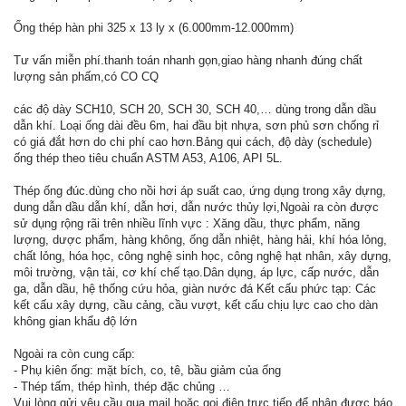
Ống thép hàn phi 325 x 13 ly x (6.000mm-12.000mm)
Tư vấn miễn phí.thanh toán nhanh gọn,giao hàng nhanh đúng chất
lượng sản phấm,có CO CQ
các độ dày SCH10, SCH 20, SCH 30, SCH 40,… dùng trong dẫn dầu
dẫn khí. Loại ống dài đều 6m, hai đầu bịt nhựa, sơn phủ sơn chống rỉ
có giá đắt hơn do chi phí cao hơn.Bảng qui cách, độ dày (schedule)
ống thép theo tiêu chuẩn ASTM A53, A106, API 5L.
Thép ống đúc.dùng cho nồi hơi áp suất cao, ứng dụng trong xây dựng,
dung dẫn dầu dẫn khí, dẫn hơi, dẫn nước thủy lợi,Ngoài ra còn được
sử dụng rộng rãi trên nhiều lĩnh vực : Xăng dầu, thực phẩm, năng
lượng, dược phẩm, hàng không, ống dẫn nhiệt, hàng hải, khí hóa lỏng,
chất lỏng, hóa học, công nghệ sinh học, công nghệ hạt nhân, xây dựng,
môi trường, vận tải, cơ khí chế tạo.Dân dụng, áp lực, cấp nước, dẫn
ga, dẫn dầu, hệ thống cứu hỏa, giàn nước đá Kết cấu phức tạp: Các
kết cấu xây dựng, cầu cảng, cầu vượt, kết cấu chịu lực cao cho dàn
không gian khẩu độ lớn
Ngoài ra còn cung cấp:
- Phụ kiên ống: mặt bích, co, tê, bầu giảm của ống
- Thép tấm, thép hình, thép đặc chủng …
Vui lòng gửi yêu cầu qua mail hoặc gọi điện trực tiếp để nhận được báo