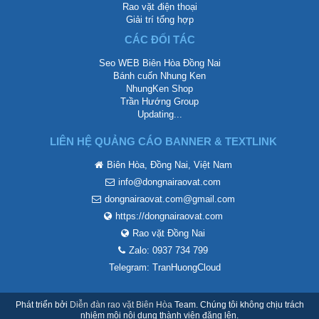
Rao vặt điện thoại
Giải trí tổng hợp
CÁC ĐỐI TÁC
Seo WEB Biên Hòa Đồng Nai
Bánh cuốn Nhung Ken
NhungKen Shop
Trần Hướng Group
Updating...
LIÊN HỆ QUẢNG CÁO BANNER & TEXTLINK
Biên Hòa, Đồng Nai, Việt Nam
info@dongnairaovat.com
dongnairaovat.com@gmail.com
https://dongnairaovat.com
Rao vặt Đồng Nai
Zalo: 0937 734 799
Telegram: TranHuongCloud
Phát triển bởi
Diễn đàn rao vặt Biên Hòa
Team. Chúng tôi không chịu trách
nhiệm mội nội dung thành viên đăng lên.