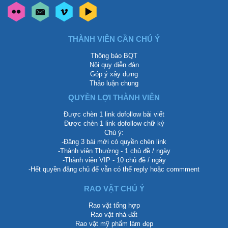
THÀNH VIÊN CẦN CHÚ Ý
Thông báo BQT
Nội quy diễn đàn
Góp ý xây dựng
Thảo luận chung
QUYỀN LỢI THÀNH VIÊN
Được chèn 1 link dofollow bài viết
Được chèn 1 link dofollow chữ ký
Chú ý:
-Đăng 3 bài mới có quyền chèn link
-Thành viên Thường - 1 chủ đề / ngày
-Thành viên VIP - 10 chủ đề / ngày
-Hết quyền đăng chủ để vẫn có thể reply hoặc commment
RAO VẶT CHÚ Ý
Rao vặt tổng hợp
Rao vặt nhà đất
Rao vặt mỹ phẩm làm đẹp