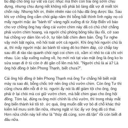
bù đắp cho ông sự vất vả cực nhục mà thời con trai ông sớm chịu
đựng, nhưng chịu đựng riết không nổi phải bỏ làng dắt vợ đi miết tới
chốn này. Nhưng hỡi ơi, thiên nhiên nào có hậu đãi ông được lâu. Sau
khi vợ chồng ông cắm chòi giáp năm thì bỗng bất thình lình ngày nọ có
mấy người mặc áo "bành tô" vàng ngồi xuống đi từ Xép Biển vô báo
cho vợ chồng ông hay rằng cái vườn chim này đã có chủ chớ chẳng
phải vườn chim hoang, và người chủ phóng bông tiêu lâu rồi, cớ sao
hai chồng vợ dám lỏn vô ở, tự tiện bắt chim đem bán. Ông Tư nghe
vậy mới bật ngửa, mồ hôi toát ướt cả người. Khi ông hỏi người chủ là
ai, thì mấy người mặc áo bành tô vàng đó ko thèm đáp, cứ chắp tay
sau đít đi rảo rảo quanh chòi ngó coi chim cò, xầm xì nhỏ to cái chi với
nhau. Lúc sắp xuống xuồng về, họ mới nói tạt vào mặt ông là ông ko lo
sửa soạn đi ở tù còn ở đó gân cổ lên mà hỏi. "Người chủ là ai à? Là
ông hội đồng ở bên Phong Thạnh, biết chưa?".
Cái ông hội đồng ở bên Phong Thạnh mà ông Tư chẳng hề biết mặt
mày ra sao đó, bỗng chốc trở nên ông chủ vườn chim. Còn ông Tư thì
cũng chưa đến nỗi đi ở tù. người ấy nói là để giảm tội cho ông, ông
phải ở lại chòi mà coi giữ vườn chim, mà bắt chim giao cho ông hội
đồng. Tóm lại, đúng ra ông mới chính là chủ vườn, thì trong nháy mắt
ông biến thành kẻ tôi tớ. ức quá, ông muốn dắt vợ bỏ đi chỗ khác thử
kiếm kế mưu sinh lần nữa, nhưng ngặt vì lúc ấy vợ ông đã có thai.
Hơn nữa chốn này kể như là "thủy đã cùng, sơn đã tận" rồi còn biết đi
đâu nữa.