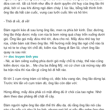
đứa con nít. tất cả hình như đều ở dưới quyền chỉ huy của ông lão thì
phải, bởi vì sau khi đứng ngó đám cháy 1 lúc lâu, bỗng bất thình lình
ông lão đá hất cán cuốc, vung cao lưỡi cuốc lên và hô lớn:
- Thôi đi về, đi về!
Đám người kéo đi sau lưng ông lão, men ra phía bờ kinh. Dọc đường,
ông lão thộp được mấy con rùa bị bom nóng quá chạy trốn xuống dưới
gió. Ông lão gọi mấy đứa nhỏ tới, đưa cho nó. Mấy đứa nhỏ tay bợ
rùa, chân bám sát theo ông lão. Hễ hướng mắt ông lão ngó chỗ nào là
tụi nó te te chạy tới chỗ đó, kiếm rùa. Đang đi lầm lũi, chợt ông lão
quay ra sau nói:
>>
doc truyen tinh yeu
- Nè, ai làm siêng xuống phía dưới gió mấy chỗ bị cháy, thế nào cũng
kiếm được rùa ăn... Mẹ cha ba thằng Mỹ, nó cứ chơi cái mửng này đôi
ba trận nữa thì rùa rắn gì cũng bỏ đi hết ráo.
Đi tới 1 cụm rừng tràm có tiếng cò, diệc kêu vang rân, ông lão dừng lại.
Trước khi lẩn vô cụm tràm đó, ông lão còn dặn với:
Hừng đông, mấy đứa phải có mặt đông đủ ở chòi của tao nghe. Nhớ
đem theo dao phảng để chặt rễ cây.
Đám người nghe ông lão dặn thế thì đều dạ. dù rằng ông lão nói câu
nào câu nấy cứ như là hạ lịnh, nhưng ngó bộ ai nấy đều nghe ông răm