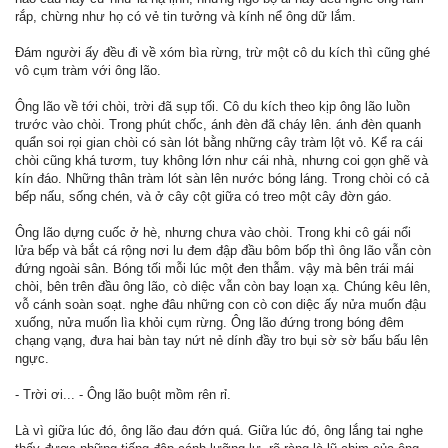
rắp, chừng như họ có vẻ tin tưởng và kính nể ông dữ lắm.
Đám người ấy đều đi về xóm bìa rừng, trừ một cô du kích thì cũng ghé
vô cụm tràm với ông lão.
Ông lão về tới chòi, trời đã sụp tối. Cô du kích theo kịp ông lão luồn
trước vào chòi. Trong phút chốc, ánh đèn đã cháy lên. ánh đèn quanh
quẩn soi rọi gian chòi có sàn lót bằng những cây tràm lột vỏ. Kể ra cái
chòi cũng khá tươm, tuy không lớn như cái nhà, nhưng coi gọn ghẽ và
kín đáo. Những thân tràm lót sàn lên nước bóng láng. Trong chòi có cả
bếp nấu, sống chén, và ở cây cột giữa có treo một cây đờn gáo.
Ông lão dựng cuốc ở hè, nhưng chưa vào chòi. Trong khi cô gái nổi
lửa bếp và bắt cá rộng nơi lu đem đập đầu bôm bốp thì ông lão vẫn còn
đứng ngoài sân. Bóng tối mỗi lúc một đen thẫm. vậy mà bên trái mái
chòi, bên trên đầu ông lão, cò diệc vẫn còn bay loạn xạ. Chúng kêu lên,
vỗ cánh soàn soạt. nghe đâu những con cò con diệc ấy nửa muốn đậu
xuống, nửa muốn lìa khỏi cụm rừng. Ông lão đứng trong bóng đêm
chạng vạng, đưa hai bàn tay nứt nẻ dính đầy tro bụi sờ sờ bấu bấu lên
ngực.
- Trời ơi... - Ông lão buột mồm rên rỉ.
Là vì giữa lúc đó, ông lão đau đớn quá. Giữa lúc đó, ông lắng tai nghe