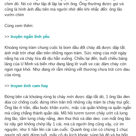
chim đó. Nó cứ như lặp đi lặp lại với ông. Ông thường được gọi và
cũng là hình ảnh đầu tiên mà người nhớ đến khi nhắc đến: ông lão
vườn chim
Cùng xem thêm:
>>
truyện ngắn tình yêu
Khoảng rừng tràm chung cuộc bị bom dầu đốt cháy đã được dập tắt.
ánh mặt trời nhạt dần trên những ngọn tràm. Sức nóng của một ngày
nắng hạ và cháy lửa đã dịu hẳn xuống. Chiều lại đến, buổi chiều bảng
lảng của U Minh và biển như đang lặng lờ vuốt ve các đám cháy còn
ngùn ngụt khói. Như đang rờ rẫm những vết thương chưa trút cơn đau
của rừng.
>>
truyen tinh cam hay
Đứng bên cái khoảng rừng bị cháy mới được dập tắt đó, 1 ông lão đen
đúa cứ chống cuốc đứng nhìn trân trối những cây tràm bị cháy trụi gốc.
Ông lão ở trần, đầu buộc khăn xước, mặc cái quần không ra quần ngắn
mà cũng chẳng thành quần dài. Mồ hôi tươm tươm chảy ướt cả lưng
ông lão, tấm lưng cháy nắng, đen thui thủi và dăn deo. con mắt ông lão
từ nãy giờ không chớp lấy 1 cái, mà cả người ông cũng vậy, cứ im
nguyên, như tì hẳn lên cái cán cuốc. Quanh ông còn có chừng 1 chục
người nữ giới đứng tuổi, mấy cô du kích khoác súng bá đỏ và ba bốn