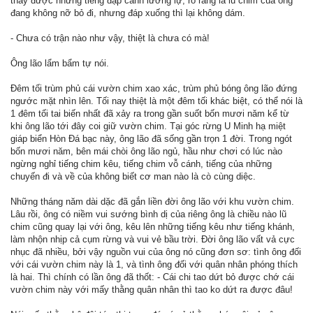
thấy được những tiếng đập cánh lưỡng lự, rõ ràng là lũ chim của ông
đang không nỡ bỏ đi, nhưng đáp xuống thì lại không dám.
- Chưa có trận nào như vậy, thiệt là chưa có mà!
Ông lão lẩm bẩm tự nói.
Đêm tối trùm phủ cái vườn chim xao xác, trùm phủ bóng ông lão đứng
ngước mặt nhìn lên. Tối nay thiệt là một đêm tối khác biệt, có thể nói là
1 đêm tối tai biến nhất đã xảy ra trong gần suốt bốn mươi năm kể từ
khi ông lão tới đây coi giữ vườn chim. Tại góc rừng U Minh hạ miệt
giáp biển Hòn Đá bạc này, ông lão đã sống gần trọn 1 đời. Trong ngót
bốn mươi năm, bên mái chòi ông lão ngủ, hầu như chơi có lúc nào
ngừng nghỉ tiếng chim kêu, tiếng chim vỗ cánh, tiếng của những
chuyến đi và về của không biết cơ man nào là cò cùng diệc.
Những tháng năm dài dặc đã gắn liền đời ông lão với khu vườn chim.
Lâu rồi, ông có niềm vui sướng bình dị của riêng ông là chiều nào lũ
chim cũng quay lại với ông, kêu lên những tiếng kêu như tiếng khánh,
làm nhộn nhịp cả cụm rừng và vui vẻ bầu trời. Đời ông lão vất vả cực
nhục đã nhiều, bởi vậy nguồn vui của ông nó cũng đơn sơ: tình ông đối
với cái vườn chim này là 1, và tình ông đối với quân nhân phóng thích
là hai. Thì chính có lần ông đã thốt: - Cái chi tao dứt bỏ được chớ cái
vườn chim này với mấy thằng quân nhân thì tao ko dứt ra được đâu!