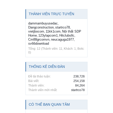
THÀNH VIÊN TRỰC TUYẾN
dammambuyusedac
,
Dangconstruction
startrco78
,
,
vietjbocom
11kk1com
Nội thất SDP
,
,
Home
123ylapcom1
Hitclubsllc
,
,
,
Cm88grcomvn
neucaguga1977
,
,
sv66download
Tổng: 12 (Thành viên: 11, Khách: 1, Bots:
0)
THỐNG KÊ DIỄN ĐÀN
Đề tài thảo luận:
238,726
Bài viết:
254,158
Thành viên:
84,264
Thành viên mới nhất:
startrco78
CÓ THỂ BẠN QUAN TÂM