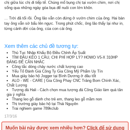
chị giữa lúc chị đi tiếp tế. Chúng mổ bụng chị tại vườn chim, nơi chị
sống qua những ngày góa bụa để nuôi con lớn khôn.
... Trời đã tối rồi. Ông lão vẫn còn đứng ở vườn chim của ông. Hai bàn
tay ông vẫn sờ bấu lên ngực. Trong phút chốc, ông lão thấy lại như in,
từng cảnh đời của ông, của con cái ông.
Xem thêm các chủ đề tương tự:
Thủ Tục Nhập Khẩu Bộ Điều Chỉnh Áp Suất
TÌM ĐẦU KÉO 1 CẦU, CHI PHÍ HỢP LÝ? HOWO V5-X 310HP
ĐÁNG ĐỂ CÂN NHẮC
Công tắc dòng chảy nước chất lượng cao
Yếu Tố Đánh Giá Công Ty Gia Công Mỹ Phẩm Uy Tín
Mua giày bảo hộ Jogger tại Bình Dương ở đâu tốt
ALO - WE - CARE | Gia Công Phay CNC Trảng Bom Chính Xác,
Chất Lượng
Tượng đá Hali - Cách chọn mua tượng đá Công Giáo làm quà tân
gia ý nghĩa
Thang leo gỗ dành cho trẻ em, thang leo gỗ mầm non
Thị trường giày bảo hộ tại Thái Nguyên
Trai nghiem game 789kclub
17/3/16
Muốn bài này được xem nhiều hơn?
Click để sử dụng