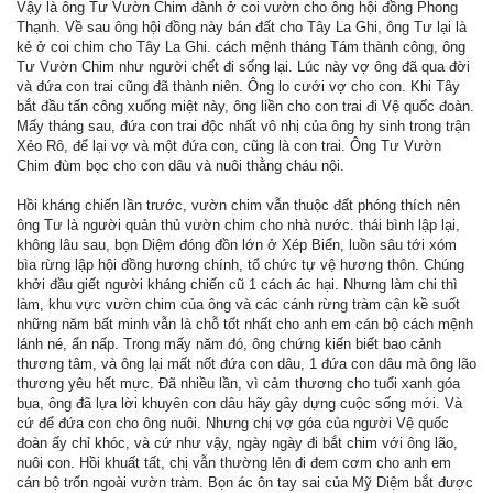
Vậy là ông Tư Vườn Chim đành ở coi vườn cho ông hội đồng Phong
Thạnh. Về sau ông hội đồng này bán đất cho Tây La Ghi, ông Tư lại là
kẻ ở coi chim cho Tây La Ghi. cách mệnh tháng Tám thành công, ông
Tư Vườn Chim như người chết đi sống lại. Lúc này vợ ông đã qua đời
và đứa con trai cũng đã thành niên. Ông lo cưới vợ cho con. Khi Tây
bắt đầu tấn công xuống miệt này, ông liền cho con trai đi Vệ quốc đoàn.
Mấy tháng sau, đứa con trai độc nhất vô nhị của ông hy sinh trong trận
Xẻo Rô, để lại vợ và một đứa con, cũng là con trai. Ông Tư Vườn
Chim đùm bọc cho con dâu và nuôi thằng cháu nội.
Hồi kháng chiến lần trước, vườn chim vẫn thuộc đất phóng thích nên
ông Tư là người quản thủ vườn chim cho nhà nước. thái bình lập lại,
không lâu sau, bọn Diệm đóng đồn lớn ở Xép Biển, luồn sâu tới xóm
bìa rừng lập hội đồng hương chính, tổ chức tự vệ hương thôn. Chúng
khởi đầu giết người kháng chiến cũ 1 cách ác hại. Nhưng làm chi thì
làm, khu vực vườn chim của ông và các cánh rừng tràm cận kề suốt
những năm bất minh vẫn là chỗ tốt nhất cho anh em cán bộ cách mệnh
lánh né, ẩn nấp. Trong mấy năm đó, ông chứng kiến biết bao cảnh
thương tâm, và ông lại mất nốt đứa con dâu, 1 đứa con dâu mà ông lão
thương yêu hết mực. Đã nhiều lần, vì cảm thương cho tuổi xanh góa
bụa, ông đã lựa lời khuyên con dâu hãy gây dựng cuộc sống mới. Và
cứ để đứa con cho ông nuôi. Nhưng chị vợ góa của người Vệ quốc
đoàn ấy chỉ khóc, và cứ như vậy, ngày ngày đi bắt chim với ông lão,
nuôi con. Hồi khuất tất, chị vẫn thường lẻn đi đem cơm cho anh em
cán bộ trốn ngoài vườn tràm. Bọn ác ôn tay sai của Mỹ Diệm bắt được