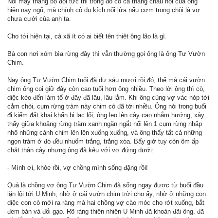
Nói mấy thằng bộ đội tức thị trong đó có cả thằng cháu nội của ông
hiện nay ngũ, mà chính cô du kích nổi lửa nấu cơm trong chòi là vợ
chưa cưới của anh ta.
Cho tới hiện tại, cả xã ít có ai biết tên thiệt ông lão là gì.
Bà con nơi xóm bìa rừng đây thì vẫn thường gọi ông là ông Tư Vườn
Chim.
Nay ông Tư Vườn Chim tuổi đã dư sáu mươi rồi đó, thế mà cái vườn
chim ông coi giữ đây còn cao tuổi hơn ông nhiều. Theo lời ông thì cò,
diệc kéo đến làm tổ ở đây đã lâu, lâu lắm. Khi ông cùng vợ vác nóp tới
cắm chòi, cụm rừng tràm này chim cò đã tới nhiều. Ông nói trong buổi
đi kiếm đất khai khẩn bị lạc lối, ông leo lên cây cao nhắm hướng, xảy
thấy giữa khoảng rừng tràm xanh ngăn ngắt nổi lên 1 cụm rừng nhấp
nhô những cánh chim lên lên xuống xuống, và ông thấy tất cả những
ngọn tràm ở đó đều nhuốm trắng, trắng xóa. Bấy giờ tuy còn ôm ấp
chặt thân cây nhưng ông đã kêu với vợ đứng dưới:
- Mình ơi, khỏe rồi, vợ chồng mình sống đặng rồi!
Quả là chồng vợ ông Tư Vườn Chim đã sống ngay được từ buổi đầu
lặn lội tới U Minh, nhờ ở cái vườn chim trời cho ấy, nhờ ở những con
diệc con cò mới ra ràng mà hai chồng vợ cào móc cho rớt xuống, bắt
đem bán và đổi gạo. Rõ ràng thiên nhiên U Minh đã khoản đãi ông, đã