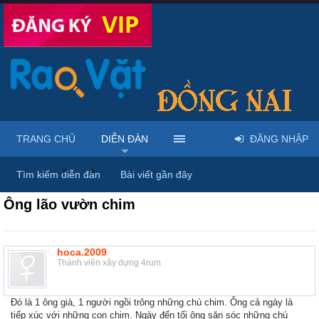
TRANG CHỦ
DIỄN ĐÀN
ĐĂNG NHẬP
Diễn đàn
...
Rao vặt tổng hợp - Uy tín - Miễn phí
Tìm kiếm diễn đàn
Bài viết gần đây
Ông lão vườn chim
hoca.2009
Thành viên xây dựng 4rum
Đó là 1 ông già, 1 người ngồi trông những chú chim. Ông cả ngày là
tiếp xúc với những con chim. Ngày đến tối ông săn sóc những chú