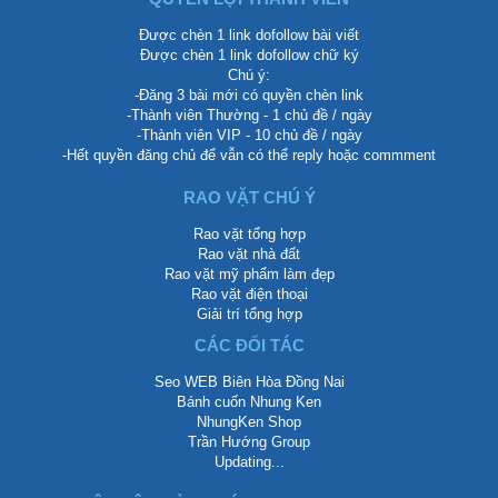
Được chèn 1 link dofollow bài viết
Được chèn 1 link dofollow chữ ký
Chú ý:
-Đăng 3 bài mới có quyền chèn link
-Thành viên Thường - 1 chủ đề / ngày
-Thành viên VIP - 10 chủ đề / ngày
-Hết quyền đăng chủ để vẫn có thể reply hoặc commment
RAO VẶT CHÚ Ý
Rao vặt tổng hợp
Rao vặt nhà đất
Rao vặt mỹ phẩm làm đẹp
Rao vặt điện thoại
Giải trí tổng hợp
CÁC ĐỐI TÁC
Seo WEB Biên Hòa Đồng Nai
Bánh cuốn Nhung Ken
NhungKen Shop
Trần Hướng Group
Updating...