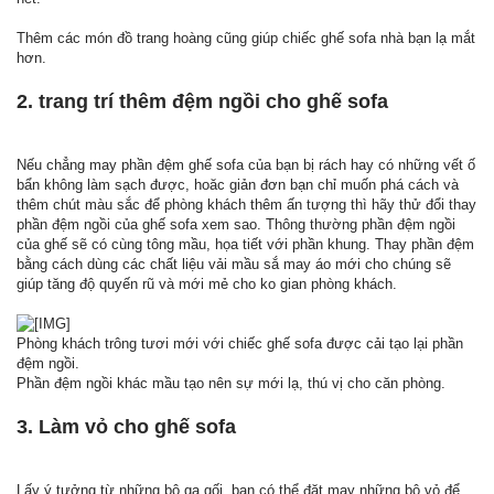
Thêm các món đồ trang hoàng cũng giúp chiếc ghế sofa nhà bạn lạ mắt
hơn.
2. trang trí thêm đệm ngồi cho ghế sofa
Nếu chẳng may phần đệm ghế sofa của bạn bị rách hay có những vết ố
bẩn không làm sạch được, hoăc giản đơn bạn chỉ muốn phá cách và
thêm chút màu sắc để phòng khách thêm ấn tượng thì hãy thử đổi thay
phần đệm ngồi của ghế sofa xem sao. Thông thường phần đệm ngồi
của ghế sẽ có cùng tông mầu, họa tiết với phần khung. Thay phần đệm
bằng cách dùng các chất liệu vải mầu sắ may áo mới cho chúng sẽ
giúp tăng độ quyến rũ và mới mẻ cho ko gian phòng khách.
Phòng khách trông tươi mới với chiếc ghế sofa được cải tạo lại phần
đệm ngồi.
Phần đệm ngồi khác mầu tạo nên sự mới lạ, thú vị cho căn phòng.
3. Làm vỏ cho ghế sofa
Lấy ý tưởng từ những bộ ga gối, bạn có thể đặt may những bộ vỏ để