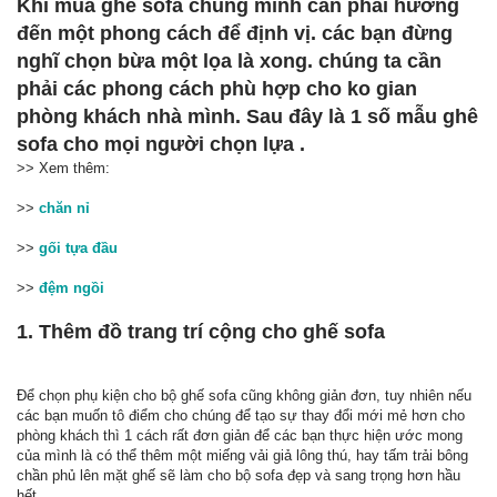
Khi mua ghế sofa chúng mình cần phải hướng
đến một phong cách để định vị. các bạn đừng
nghĩ chọn bừa một lọa là xong. chúng ta cần
phải các phong cách phù hợp cho ko gian
phòng khách nhà mình. Sau đây là 1 số mẫu ghê
sofa cho mọi người chọn lựa .
>> Xem thêm:
>>
chăn nỉ
>>
gối tựa đầu
>>
đệm ngồi
1. Thêm đồ trang trí cộng cho ghế sofa
Để chọn phụ kiện cho bộ ghế sofa cũng không giản đơn, tuy nhiên nếu
các bạn muốn tô điểm cho chúng để tạo sự thay đổi mới mẻ hơn cho
phòng khách thì 1 cách rất đơn giản để các bạn thực hiện ước mong
của mình là có thể thêm một miếng vải giả lông thú, hay tấm trải bông
chần phủ lên mặt ghế sẽ làm cho bộ sofa đẹp và sang trọng hơn hầu
hết.