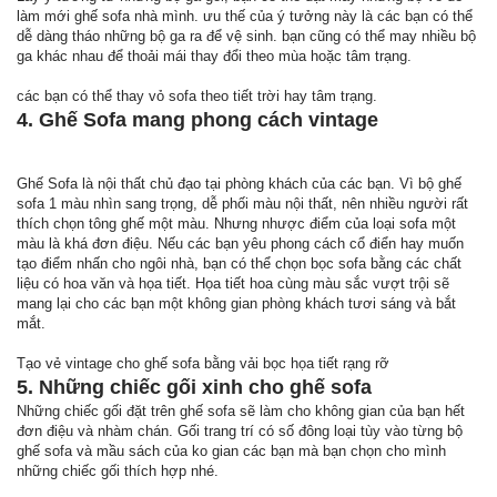
làm mới ghế sofa nhà mình. ưu thế của ý tưởng này là các bạn có thể
dễ dàng tháo những bộ ga ra để vệ sinh. bạn cũng có thể may nhiều bộ
ga khác nhau để thoải mái thay đổi theo mùa hoặc tâm trạng.
các bạn có thể thay vỏ sofa theo tiết trời hay tâm trạng.
4. Ghế Sofa mang phong cách vintage
Ghế Sofa là nội thất chủ đạo tại phòng khách của các bạn. Vì bộ ghế
sofa 1 màu nhìn sang trọng, dễ phối màu nội thất, nên nhiều người rất
thích chọn tông ghế một màu. Nhưng nhược điểm của loại sofa một
màu là khá đơn điệu. Nếu các bạn yêu phong cách cổ điển hay muốn
tạo điểm nhấn cho ngôi nhà, bạn có thể chọn bọc sofa bằng các chất
liệu có hoa văn và họa tiết. Họa tiết hoa cùng màu sắc vượt trội sẽ
mang lại cho các bạn một không gian phòng khách tươi sáng và bắt
mắt.
Tạo vẻ vintage cho ghế sofa bằng vải bọc họa tiết rạng rỡ
5. Những chiếc gối xinh cho ghế sofa
Những chiếc gối đặt trên ghế sofa sẽ làm cho không gian của bạn hết
đơn điệu và nhàm chán. Gối trang trí có số đông loại tùy vào từng bộ
ghế sofa và mầu sách của ko gian các bạn mà bạn chọn cho mình
những chiếc gối thích hợp nhé.