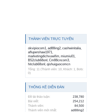
THÀNH VIÊN TRỰC TUYẾN
okvipiocom1
ad88ing2
cashwinitalia
,
,
,
aflupershaw1971
,
marketingdichvuwifim
miumiu01
,
,
B52club68onl
Cm88cncom3
,
,
hitclub68onl
qishuiguocomcn
,
Tổng: 11 (Thành viên: 10, Khách: 1, Bots:
0)
THỐNG KÊ DIỄN ĐÀN
Đề tài thảo luận:
238,780
Bài viết:
254,212
Thành viên:
84,500
Thành viên mới nhất:
ad88ing2