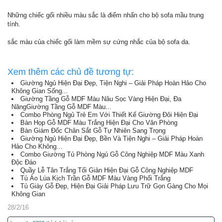
Những chiếc gối nhiều màu sắc là điểm nhấn cho bộ sofa mầu trung
tính.
sắc màu của chiếc gối làm mềm sự cứng nhắc của bộ sofa da.
Xem thêm các chủ đề tương tự:
Giường Ngủ Hiện Đại Đẹp, Tiện Nghi – Giải Pháp Hoàn Hảo Cho
Không Gian Sống...
Giường Tầng Gỗ MDF Màu Nâu Sọc Vàng Hiện Đại, Đa
NăngGiường Tầng Gỗ MDF Màu...
Combo Phòng Ngủ Trẻ Em Với Thiết Kế Giường Đôi Hiện Đại
Bàn Họp Gỗ MDF Màu Trắng Hiện Đại Cho Văn Phòng
Bàn Giám Đốc Chân Sắt Gỗ Tự Nhiên Sang Trọng
Giường Ngủ Hiện Đại Đẹp, Bền Và Tiện Nghi – Giải Pháp Hoàn
Hảo Cho Không...
Combo Giường Tủ Phòng Ngủ Gỗ Công Nghiệp MDF Màu Xanh
Độc Đáo
Quầy Lễ Tân Trắng Tối Giản Hiện Đại Gỗ Công Nghiệp MDF
Tủ Áo Lùa Kịch Trần Gỗ MDF Màu Vàng Phối Trắng
Tủ Giày Gỗ Đẹp, Hiện Đại Giải Pháp Lưu Trữ Gọn Gàng Cho Mọi
Không Gian
28/2/16