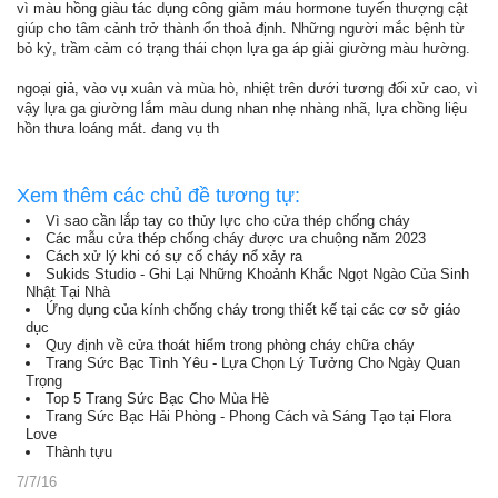
vì màu hồng giàu tác dụng công giảm máu hormone tuyến thượng cật
giúp cho tâm cảnh trở thành ổn thoả định. Những người mắc bệnh từ
bỏ kỷ, trầm cảm có trạng thái chọn lựa ga áp giải giường màu hường.
ngoại giả, vào vụ xuân và mùa hò, nhiệt trên dưới tương đối xử cao, vì
vậy lựa ga giường lắm màu dung nhan nhẹ nhàng nhã, lựa chồng liệu
hồn thưa loáng mát. đang vụ th
Xem thêm các chủ đề tương tự:
Vì sao cần lắp tay co thủy lực cho cửa thép chống cháy
Các mẫu cửa thép chống cháy được ưa chuộng năm 2023
Cách xử lý khi có sự cố cháy nổ xảy ra
Sukids Studio - Ghi Lại Những Khoảnh Khắc Ngọt Ngào Của Sinh
Nhật Tại Nhà
Ứng dụng của kính chống cháy trong thiết kế tại các cơ sở giáo
dục
Quy định về cửa thoát hiểm trong phòng cháy chữa cháy
Trang Sức Bạc Tình Yêu - Lựa Chọn Lý Tưởng Cho Ngày Quan
Trọng
Top 5 Trang Sức Bạc Cho Mùa Hè
Trang Sức Bạc Hải Phòng - Phong Cách và Sáng Tạo tại Flora
Love
Thành tựu
7/7/16