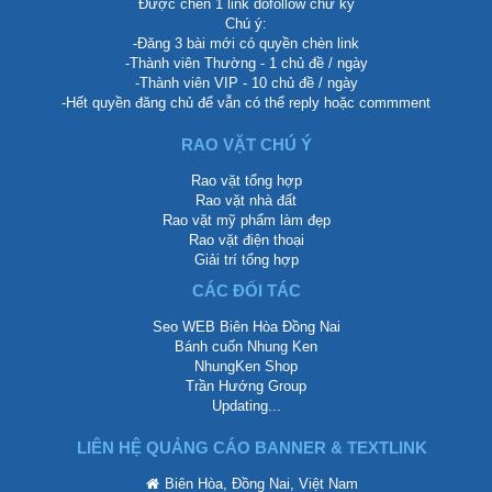
Được chèn 1 link dofollow chữ ký
Chú ý:
-Đăng 3 bài mới có quyền chèn link
-Thành viên Thường - 1 chủ đề / ngày
-Thành viên VIP - 10 chủ đề / ngày
-Hết quyền đăng chủ để vẫn có thể reply hoặc commment
RAO VẶT CHÚ Ý
Rao vặt tổng hợp
Rao vặt nhà đất
Rao vặt mỹ phẩm làm đẹp
Rao vặt điện thoại
Giải trí tổng hợp
CÁC ĐỐI TÁC
Seo WEB Biên Hòa Đồng Nai
Bánh cuốn Nhung Ken
NhungKen Shop
Trần Hướng Group
Updating...
LIÊN HỆ QUẢNG CÁO BANNER & TEXTLINK
Biên Hòa, Đồng Nai, Việt Nam