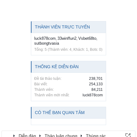
THÀNH VIÊN TRỰC TUYẾN
luck878com
33winffun2
Vsbet68to
,
,
,
sutbongtvasia
Tổng: 5 (Thành viên: 4, Khách: 1, Bots: 0)
THỐNG KÊ DIỄN ĐÀN
Đề tài thảo luận:
238,701
Bài viết:
254,133
Thành viên:
84,211
Thành viên mới nhất:
luck878com
CÓ THỂ BẠN QUAN TÂM
...
Diễn đàn
Thảo luận chung
Thùng rác