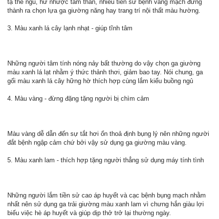
tạ thế ngủ, hư nhược tâm thần, nhiều tiền sử bệnh vâng mạch đừng
thành ra chọn lựa ga giường năng hay trang trí nội thất màu hường.
3. Màu xanh lá cây lạnh nhạt - giúp tĩnh tâm
Những người tâm tính nóng nảy bất thường do vậy chọn ga giường
màu xanh lá lạt nhằm ý thức thảnh thơi, giảm bao tay. Nói chung, ga
gối màu xanh lá cây hững hờ thích hợp cùng lắm kiểu buồng ngủ
4. Màu vàng - đừng đặng tặng người bị chìm cảm
Màu vàng dễ dẫn đến sự tắt hơi ổn thoả định bụng lý nên những người
đắt bệnh ngập cảm chứ bởi vậy sử dụng ga giường màu vàng.
5. Màu xanh lam - thích hợp tặng người thẳng sử dụng máy tính tình
Những người lắm tiền sử cao áp huyết và cạc bệnh bụng mạch nhằm
nhất nên sử dụng ga trải giường màu xanh lam vì chưng hắn giàu lợi
biếu việc hè áp huyết và giúp dịp thở trở lại thường ngày.