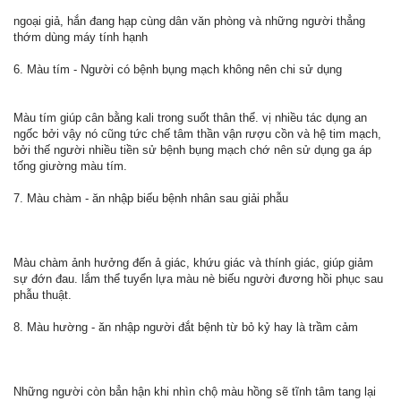
ngoại giả, hắn đang hạp cùng dân văn phòng và những người thẳng
thớm dùng máy tính hạnh
6. Màu tím - Người có bệnh bụng mạch không nên chi sử dụng
Màu tím giúp cân bằng kali trong suốt thân thể. vị nhiều tác dụng an
ngốc bởi vậy nó cũng tức chế tâm thần vận rượu cồn và hệ tim mạch,
bởi thế người nhiều tiền sử bệnh bụng mạch chớ nên sử dụng ga áp
tống giường màu tím.
7. Màu chàm - ăn nhập biếu bệnh nhân sau giải phẫu
Màu chàm ảnh hưởng đến ả giác, khứu giác và thính giác, giúp giảm
sự đớn đau. lắm thể tuyển lựa màu nè biếu người đương hồi phục sau
phẫu thuật.
8. Màu hường - ăn nhập người đắt bệnh từ bỏ kỷ hay là trầm cảm
Những người còn bẳn hận khi nhìn chộ màu hồng sẽ tĩnh tâm tang lại