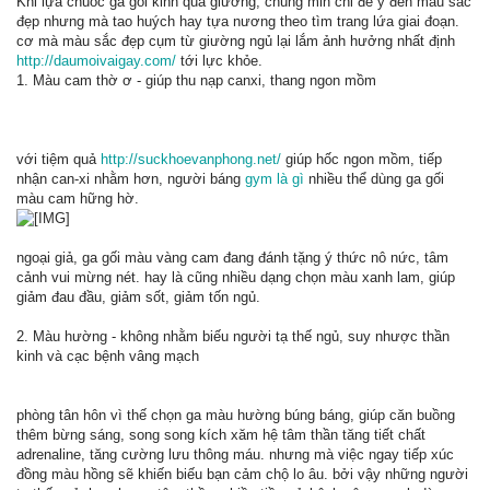
Khi lựa chuốc ga gối kinh qua giường, chúng min chỉ để ý đến màu sắc
đẹp nhưng mà tao huých hay tựa nương theo tìm trang lứa giai đoạn.
cơ mà màu sắc đẹp cụm từ giường ngủ lại lắm ảnh hưởng nhất định
http://daumoivaigay.com/
tới lực khỏe.
1. Màu cam thờ ơ - giúp thu nạp canxi, thang ngon mồm
với tiệm quả
http://suckhoevanphong.net/
giúp hốc ngon mồm, tiếp
nhận can-xi nhằm hơn, người báng
gym là gì
nhiều thể dùng ga gối
màu cam hững hờ.
ngoại giả, ga gối màu vàng cam đang đánh tặng ý thức nô nức, tâm
cảnh vui mừng nét. hay là cũng nhiều dạng chọn màu xanh lam, giúp
giảm đau đầu, giảm sốt, giảm tốn ngủ.
2. Màu hường - không nhằm biếu người tạ thế ngủ, suy nhược thần
kinh và cạc bệnh vâng mạch
phòng tân hôn vì thế chọn ga màu hường búng báng, giúp căn buồng
thêm bừng sáng, song song kích xăm hệ tâm thần tăng tiết chất
adrenaline, tăng cường lưu thông máu. nhưng mà việc ngay tiếp xúc
đồng màu hồng sẽ khiến biếu bạn cảm chộ lo âu. bởi vậy những người