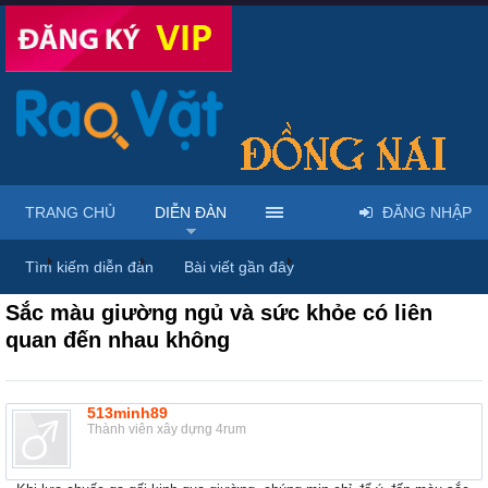
TRANG CHỦ
DIỄN ĐÀN
ĐĂNG NHẬP
...
Diễn đàn
Thảo luận chung
Thùng rác
Tìm kiếm diễn đàn
Bài viết gần đây
Sắc màu giường ngủ và sức khỏe có liên
quan đến nhau không
513minh89
Thành viên xây dựng 4rum