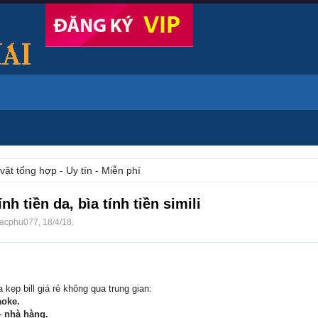
vặt tổng hợp - Uy tín - Miễn phí
nh tiền da, bìa tính tiền simili
acphu077
,
18/4/18
.
kẹp bill giá rẻ không qua trung gian:
aoke.
 nhà hàng.