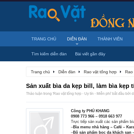
TRANG CHỦ
DIỄN ĐÀN
THÀNH VIÊN
Tìm kiếm diễn đàn
Bài viết gần đây
Trang chủ
Diễn đàn
Rao vặt tổng hợp
Rao 
Sản xuất bìa da kẹp bill, làm bìa kẹp tí
Thảo luận trong '
Rao vặt tổng hợp - Uy tín - Miễn phí
' bắt đầu bởi
d
Công ty PHÚ KHANG
0908 773 966 – 0918 663 977
Trực tiếp sản xuất các sản phẩm bìa 
–
Bìa menu nhà hàng – Café – Kar
–
Bộ sản phẩm bọc da khách sạn –