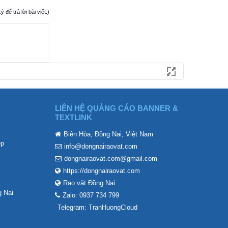
ể trả lời bài viết.)
LIÊN HỆ QUẢNG CÁO BANNER &
TEXTLINK
Biên Hòa, Đồng Nai, Việt Nam
ẹp
info@dongnairaovat.com
dongnairaovat.com@gmail.com
https://dongnairaovat.com
Rao vặt Đồng Nai
 Nai
Zalo: 0937 734 799
Telegram: TranHuongCloud