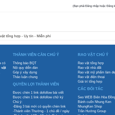
(Bạn phải Đăng nhập hoặc Đăng ký đ
vặt tổng hợp - Uy tín - Miễn phí
THÀNH VIÊN CẦN CHÚ Ý
RAO VẶT CHÚ Ý
n
có
Thông báo BQT
Rao vặt tổng hợp
 vặt
Nội quy diễn đàn
Rao vặt nhà đất
.
Góp ý xây dựng
Rao vặt mỹ phẩm làm đ
Thảo luận chung
Rao vặt điện thoại
Giải trí tổng hợp
QUYỀN LỢI THÀNH VIÊN
CÁC ĐỐI TÁC
Được chèn 1 link dofollow bài viết
Được chèn 1 link dofollow chữ ký
Seo WEB Biên Hòa Đồng
Chú ý:
Bánh cuốn Nhung Ken
-Đăng 3 bài mới có quyền chèn link
NhungKen Shop
-Thành viên Thường - 1 chủ đề / ngày
Trần Hướng Group