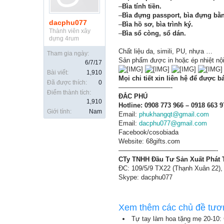
–
Bìa tính tiền.
–
Bìa đựng passport, bìa đựng bằn
dacphu077
–
Bìa hồ sơ, bìa trình ký.
Thành viên xây
–
Bìa sổ còng, sổ dán.
dựng 4rum
Chất liệu da, simili, PU, nhựa …
Tham gia ngày:
Sản phẩm được in hoặc ép nhiệt nội
6/7/17
Bài viết:
1,910
Mọi chi tiết xin liên hệ để được bá
Đã được thích:
0
————————-
Điểm thành tích:
ĐẮC PHÚ
1,910
Hotline: 0908 773 966 – 0918 663 9
Giới tính:
Nam
Email:
phukhangqt@gmail.com
Email:
dacphu077@gmail.com
Facebook/cosobiada
Website: 68gifts.com
———————————————-
CTy TNHH Đầu Tư Sản Xuất Phát
ĐC: 109/5/9 TX22 (Thạnh Xuân 22),
Skype: dacphu077
Xem thêm các chủ đề tươ
Tự tay làm hoa tặng mẹ 20-10: 