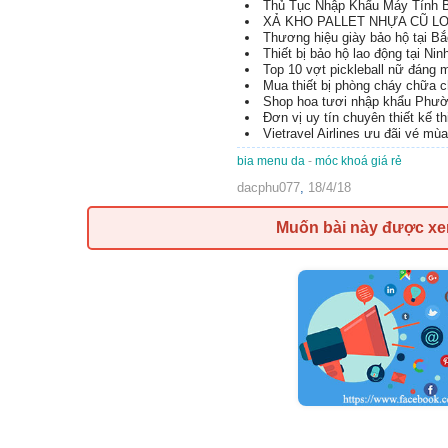
Thủ Tục Nhập Khẩu Máy Tính B
XẢ KHO PALLET NHỰA CŨ LON
Thương hiệu giày bảo hộ tại B
Thiết bị bảo hộ lao động tại Nin
Top 10 vợt pickleball nữ đáng
Mua thiết bị phòng cháy chữa 
Shop hoa tươi nhập khẩu Phườ
Đơn vị uy tín chuyên thiết kế t
Vietravel Airlines ưu đãi vé mù
bia menu da
-
móc khoá giá rẻ
dacphu077
,
18/4/18
Muốn bài này được x