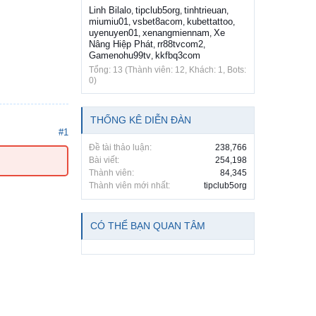
Linh Bilalo
tipclub5org
tinhtrieuan
,
,
,
miumiu01
vsbet8acom
kubettattoo
,
,
,
uyenuyen01
xenangmiennam
Xe
,
,
Nâng Hiệp Phát
rr88tvcom2
,
,
Gamenohu99tv
kkfbq3com
,
Tổng: 13 (Thành viên: 12, Khách: 1, Bots:
0)
THỐNG KÊ DIỄN ĐÀN
#1
Đề tài thảo luận:
238,766
Bài viết:
254,198
Thành viên:
84,345
Thành viên mới nhất:
tipclub5org
CÓ THỂ BẠN QUAN TÂM