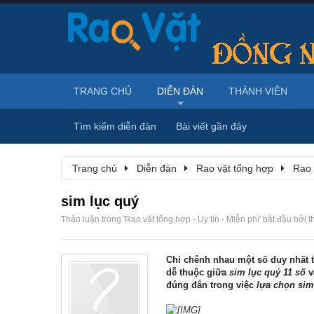
TRANG CHỦ
DIỄN ĐÀN
THÀNH VIÊN
Tìm kiếm diễn đàn
Bài viết gần đây
Trang chủ
Diễn đàn
Rao vặt tổng hợp
Rao 
sim lục quý
Thảo luận trong '
Rao vặt tổng hợp - Uy tín - Miễn phí
' bắt đầu bởi
t
Chỉ chênh nhau một số duy nhất t
dễ thuộc giữa
sim lục quý 11 số
v
đúng đắn trong việc
lựa chọn sim