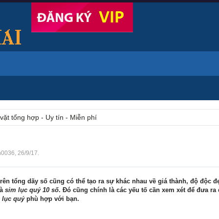
vặt tổng hợp - Uy tín - Miễn phí
h0036
,
26/9/17
.
rên tổng dãy số cũng có thể tạo ra sự khác nhau về giá thành, độ độc đ
à
sim lục quý 10 số
. Đó cũng chính là các yếu tố cần xem xét để đưa ra
 lục quý
phù hợp với bạn.