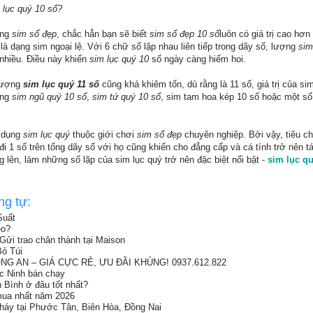
 lục quý 10 số?
ờng
sim số đẹp
, chắc hẳn bạn sẽ biết
sim số đẹp 10 số
luôn có giá trị cao hơn
à dạng sim ngoại lệ. Với 6 chữ số lặp nhau liên tiếp trong dãy số, lượng
sim
 nhiều. Điều này khiến
sim lục quý 10
số ngày càng hiếm hoi.
 lượng
sim lục quý 11 số
cũng khá khiêm tốn, dù rằng là 11 số, giá trị của si
ạng
sim ngũ quý 10 số
,
sim tứ quý 10 số
, sim tam hoa kép 10 số hoặc một số
ử dụng
sim lục quý
thuộc giới chơi
sim số đẹp
chuyên nghiệp. Bởi vậy, tiêu c
i 1 số trên tổng dãy số với họ cũng khiến cho đẳng cấp và cá tính trở nên tá
 lên, làm những số lặp của sim lục quý trở nên đặc biệt nổi bật -
sim lục qu
ng tự:
Suất
eo?
Gửi trao chân thành tại Maison
ỏ Túi
G AN – GIÁ CỰC RẺ, ƯU ĐÃI KHỦNG! 0937.612.822
ắc Ninh bán chạy
h Bình ở đâu tốt nhất?
 mua nhất năm 2026
cháy tại Phước Tân, Biên Hòa, Đồng Nai