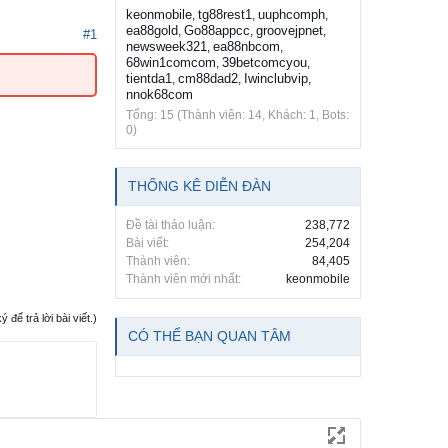
keonmobile
tg88rest1
uuphcomph
,
,
,
ea88gold
Go88appcc
groovejpnet
,
,
,
#1
newsweek321
ea88nbcom
,
,
68win1comcom
39betcomcyou
,
,
tientda1
cm88dad2
Iwinclubvip
,
,
,
nnok68com
Tổng: 15 (Thành viên: 14, Khách: 1, Bots:
0)
THỐNG KÊ DIỄN ĐÀN
Đề tài thảo luận:
238,772
Bài viết:
254,204
Thành viên:
84,405
Thành viên mới nhất:
keonmobile
ể trả lời bài viết.)
CÓ THỂ BẠN QUAN TÂM