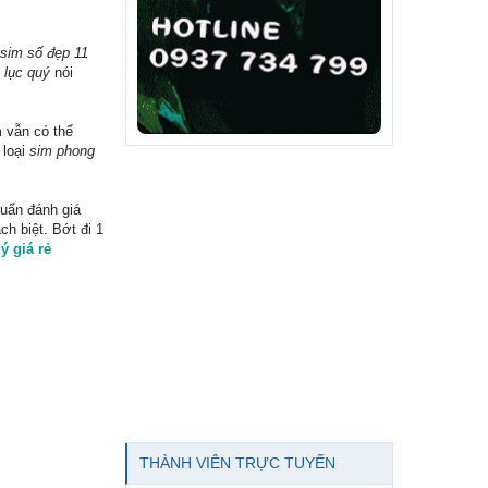
sim số đẹp 11
 lục quý
nói
m vẫn có thể
 loại
sim phong
huẩn đánh giá
ch biệt. Bớt đi 1
ý giá rẻ
THÀNH VIÊN TRỰC TUYẾN