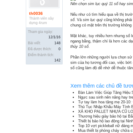
Nên chọn sim lục quý 11 số hay sim
th0036
Nếu như có tìm hiểu qua về thị trư
Thành viên xây
số
. Và
sim lục quý
cũng không phải l
dựng 4rum
chung có mặt trên thị trường không
Tham gia ngày:
Mặt khác, tuy nhiều hơn nhưng số
12/1/16
ngang bằng, thậm chí là hơn các d
Bài viết:
148
thủy 10 số
.
Đã được thích:
0
Điểm thành tích:
Phần lớn những người lựa chọn s
142
sim của họ tương đối cao, việc bớt đ
số cũng làm độ dễ nhớ dễ thuộc tăng
Xem thêm các chủ đề tươ
Bàn Làm Việc Giúp Tăng Hiệu 
Ngực sau sinh nên nâng hay tr
Tự tay làm hoa tặng mẹ 20-10: 
Thủ Tục Nhập Khẩu Máy Tính B
XẢ KHO PALLET NHỰA CŨ LON
Thương hiệu giày bảo hộ tại B
Thiết bị bảo hộ lao động tại Nin
Top 10 vợt pickleball nữ đáng
Mua thiết bị phòng cháy chữa 