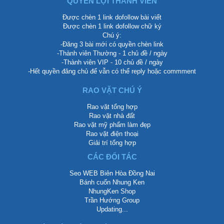
QUYỀN LỢI THÀNH VIÊN
Được chèn 1 link dofollow bài viết
Được chèn 1 link dofollow chữ ký
Chú ý:
-Đăng 3 bài mới có quyền chèn link
-Thành viên Thường - 1 chủ đề / ngày
-Thành viên VIP - 10 chủ đề / ngày
-Hết quyền đăng chủ để vẫn có thể reply hoặc commment
RAO VẶT CHÚ Ý
Rao vặt tổng hợp
Rao vặt nhà đất
Rao vặt mỹ phẩm làm đẹp
Rao vặt điện thoại
Giải trí tổng hợp
CÁC ĐỐI TÁC
Seo WEB Biên Hòa Đồng Nai
Bánh cuốn Nhung Ken
NhungKen Shop
Trần Hướng Group
Updating...