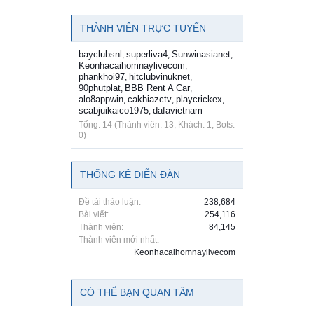
THÀNH VIÊN TRỰC TUYẾN
bayclubsnl
superliva4
Sunwinasianet
,
,
,
Keonhacaihomnaylivecom
,
phankhoi97
hitclubvinuknet
,
,
90phutplat
BBB Rent A Car
,
,
alo8appwin
cakhiazctv
playcrickex
,
,
,
scabjuikaico1975
dafavietnam
,
Tổng: 14 (Thành viên: 13, Khách: 1, Bots:
0)
THỐNG KÊ DIỄN ĐÀN
Đề tài thảo luận:
238,684
Bài viết:
254,116
Thành viên:
84,145
Thành viên mới nhất:
Keonhacaihomnaylivecom
CÓ THỂ BẠN QUAN TÂM