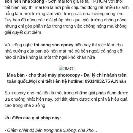
son nen nha xuong
- Sơn mái tôn giá rẻ tại TP.HCM với thời
tiết hiện nay thì mái tôn là nơi phải chịu tác động rất nhiều từ ánh
nắng làm môi trường làm việc trong các nhà xưởng nóng lên.
Tuy bạn đã dùng các giải pháp như quạt gió, tường chóng nóng
nhưng chỉ góp phần nào trong trong việc chóng nóng mà không
giải quyết dứt điểm
Với công nghệ
thi cong son epoxy
hiện nay thì việc làm cho
nhà xưởng của bạn trở nên mát mẻ dù bên ngoài có nóng cỡ
nào đi nữa không là một trở ngại khó khăn nữa
Mua bán - cho thuê máy photocopy - Đại lý chi nhánh trên
toàn quốc.Mọi chi tiết liên hệ hotline: 09314932.75 A.Nhàn
Sơn epoxy cho mái tôn là một trong những giải pháp đang được
ưa chuộng nhất hiện nay, bởi tiết kiệm được chi phí và hiệu quả
cao trong nhà xưởng
Ưu điểm của giải pháp này:
- Giảm nhiệt độ bên trong nhà xưởng, nhà kho...