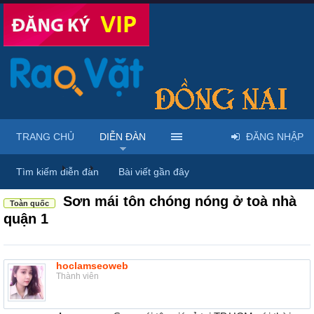
TRANG CHỦ
DIỄN ĐÀN
ĐĂNG NHẬP
Diễn đàn
...
Rao vặt tổng hợp - Uy tín - Miễn phí
Tìm kiếm diễn đàn
Bài viết gần đây
Sơn mái tôn chóng nóng ở toà nhà
Toàn quốc
quận 1
hoclamseoweb
Thành viên