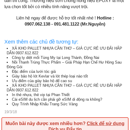
dẫn thi công. Thương hiệu sơn chống nóng hiệu EPOXY là một
lựa chọn tốt bởi có nhiều tính năng vượt trội.
Liên hệ ngay để được hỗ trợ tốt nhất nhé !
Hotline :
0907.062.138 - 091.481.1122 (Mr.Nguyên)
Xem thêm các chủ đề tương tự:
XẢ KHO PALLET NHỰA CẦN THƠ – GIÁ CỰC RẺ ƯU ĐÃI HẤP
DẪN 0937.612.822
Công ty diệt mối Tùng My tại Long Thành, Đồng Nai
Nồi Thanh Trùng Thực Phẩm – Giải Pháp Hạn Chế Hư Hỏng Sau
Đóng Gói
Đặc điểm của lưới tóc giả
Giày bảo hộ lót Kevlar và lót thép loại nào tốt
Ưu điểm của giày bảo hộ đế cao su
XẢ KHO PALLET NHỰA CẦN THƠ – GIÁ CỰC RẺ ƯU ĐÃI HẤP
DẪN 0937.612.822
In thẻ nhựa, thẻ vip tại Phan Thiết
Cài eSIM du lịch cần phải gỡ eSIM di động ra không?
Quy Trình Nhập Khẩu Trang Sức Vàng
19/3/18
Muốn bài này được xem nhiều hơn?
Click để sử dụng
Dịch vụ Đẩy tin