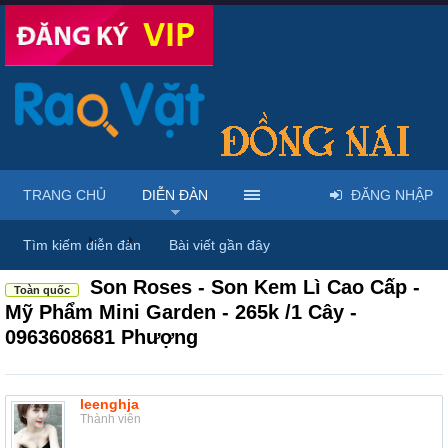
TRANG CHỦ
DIỄN ĐÀN
ĐĂNG NHẬP
Diễn đàn
...
Mỹ phẩm & spa làm đẹp tại Đồng Nai
Tìm kiếm diễn đàn
Bài viết gần đây
Son Roses - Son Kem Lì Cao Cấp -
Toàn quốc
Mỹ Phẩm Mini Garden - 265k /1 Cây -
0963608681 Phượng
leenghja
Thành viên