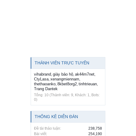
THÀNH VIÊN TRỰC TUYẾN
vihabrand
giày bảo hộ
ak44m7net
,
,
,
CtyLasa
xenangmiennam
,
,
thethaoanko
8kbet8org2
tinhtrieuan
,
,
,
Trang Dantek
Tổng: 10 (Thành viên: 9, Khách: 1, Bots:
0)
THỐNG KÊ DIỄN ĐÀN
Đề tài thảo luận:
238,758
Bài viết:
254,190