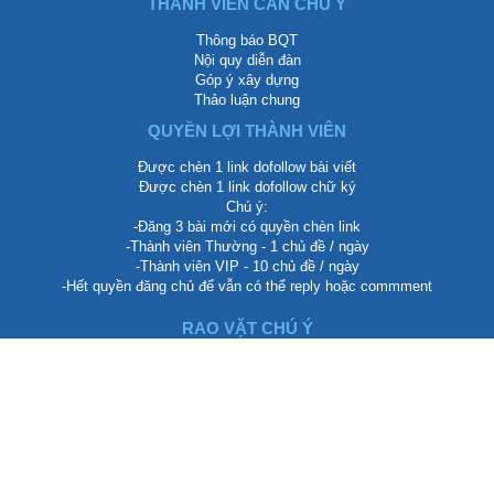
THÀNH VIÊN CẦN CHÚ Ý
Thông báo BQT
Nội quy diễn đàn
Góp ý xây dựng
Thảo luận chung
QUYỀN LỢI THÀNH VIÊN
Được chèn 1 link dofollow bài viết
Được chèn 1 link dofollow chữ ký
Chú ý:
-Đăng 3 bài mới có quyền chèn link
-Thành viên Thường - 1 chủ đề / ngày
-Thành viên VIP - 10 chủ đề / ngày
-Hết quyền đăng chủ để vẫn có thể reply hoặc commment
RAO VẶT CHÚ Ý
Rao vặt tổng hợp
Rao vặt nhà đất
Rao vặt mỹ phẩm làm đẹp
Rao vặt điện thoại
Giải trí tổng hợp
CÁC ĐỐI TÁC