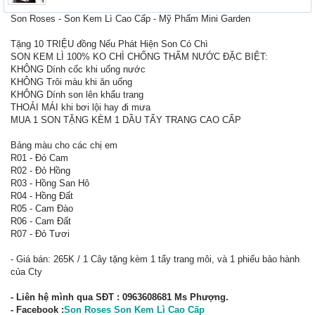
Son Roses - Son Kem Lì Cao Cấp - Mỹ Phẩm Mini Garden
Tặng 10 TRIỆU đồng Nếu Phát Hiện Son Có Chì
SON KEM LÌ 100% KO CHÌ CHỐNG THẤM NƯỚC ĐẶC BIỆT:
KHÔNG Dính cốc khi uống nước
KHÔNG Trôi màu khi ăn uống
KHÔNG Dính son lên khẩu trang
THOẢI MÁI khi bơi lội hay đi mưa
MUA 1 SON TẶNG KÈM 1 DẦU TẨY TRANG CAO CẤP
Bảng màu cho các chị em
R01 - Đỏ Cam
R02 - Đỏ Hồng
R03 - Hồng San Hô
R04 - Hồng Đất
R05 - Cam Đào
R06 - Cam Đất
R07 - Đỏ Tươi
- Giá bán: 265K / 1 Cây tặng kèm 1 tẩy trang môi, và 1 phiếu bảo hành
của Cty
- Liên hệ mình qua SĐT : 0963608681 Ms Phượng.
- Facebook :
Son Roses Son Kem Lì Cao Cấp