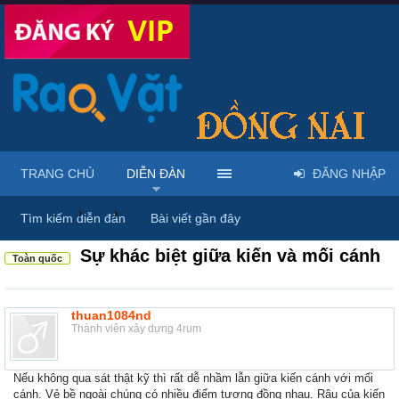
TRANG CHỦ
DIỄN ĐÀN
ĐĂNG NHẬP
Diễn đàn
...
Rao vặt tổng hợp - Uy tín - Miễn phí
Tìm kiếm diễn đàn
Bài viết gần đây
Sự khác biệt giữa kiến và mối cánh
Toàn quốc
thuan1084nd
Thành viên xây dựng 4rum
Nếu không qua sát thật kỹ thì rất dễ nhầm lẫn giữa kiến cánh với mối
cánh. Vẻ bề ngoài chúng có nhiều điểm tương đồng nhau. Râu của kiến