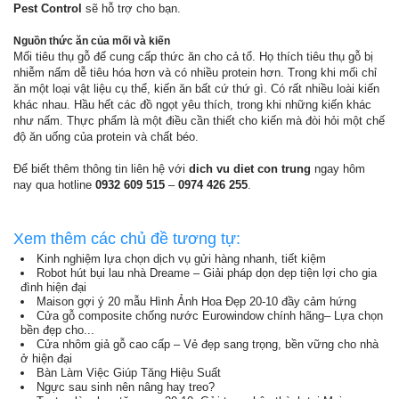
Pest Control
sẽ hỗ trợ cho bạn.
Nguồn thức ăn của mối và kiến
Mối tiêu thụ gỗ để cung cấp thức ăn cho cả tổ. Họ thích tiêu thụ gỗ bị
nhiễm nấm dễ tiêu hóa hơn và có nhiều protein hơn. Trong khi mối chỉ
ăn một loại vật liệu cụ thể, kiến ăn bất cứ thứ gì. Có rất nhiều loài kiến
khác nhau. Hầu hết các đồ ngọt yêu thích, trong khi những kiến khác
như nấm. Thực phẩm là một điều cần thiết cho kiến mà đòi hỏi một chế
độ ăn uống của protein và chất béo.
Để biết thêm thông tin liên hệ với
dich vu diet con trung
ngay hôm
nay qua hotline
0932 609 515
–
0974 426 255
.
Xem thêm các chủ đề tương tự:
Kinh nghiệm lựa chọn dịch vụ gửi hàng nhanh, tiết kiệm
Robot hút bụi lau nhà Dreame – Giải pháp dọn dẹp tiện lợi cho gia
đình hiện đại
Maison gợi ý 20 mẫu Hình Ảnh Hoa Đẹp 20-10 đầy cảm hứng
Cửa gỗ composite chống nước Eurowindow chính hãng– Lựa chọn
bền đẹp cho...
Cửa nhôm giả gỗ cao cấp – Vẻ đẹp sang trọng, bền vững cho nhà
ở hiện đại
Bàn Làm Việc Giúp Tăng Hiệu Suất
Ngực sau sinh nên nâng hay treo?