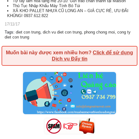
Tự tay làm hoa tặng mẹ 20-10: Gửi trao chân thành tại Maison
Thủ Tục Nhập Khẩu Máy Tính Bỏ Túi
XẢ KHO PALLET NHỰA CŨ LONG AN – GIÁ CỰC RẺ, ƯU ĐÃI
KHỦNG! 0937.612.822
17/11/17
Tags
:
diet con trung
,
dich vu diet con trung
,
phong chong moi
,
cong ty
diet con trung
Muốn bài này được xem nhiều hơn?
Click để sử dụng
Dịch vụ Đẩy tin