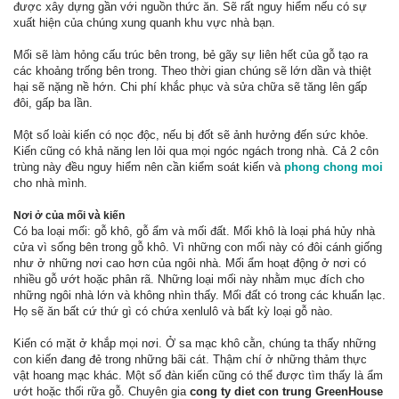
được xây dựng gần với nguồn thức ăn. Sẽ rất nguy hiểm nếu có sự
xuất hiện của chúng xung quanh khu vực nhà bạn.
Mối sẽ làm hỏng cấu trúc bên trong, bẻ gãy sự liên hết của gỗ tạo ra
các khoảng trống bên trong. Theo thời gian chúng sẽ lớn dần và thiệt
hại sẽ nặng nề hớn. Chi phí khắc phục và sửa chữa sẽ tăng lên gấp
đôi, gấp ba lần.
Một số loài kiến có nọc độc, nếu bị đốt sẽ ảnh hưởng đến sức khỏe.
Kiến cũng có khả năng len lỏi qua mọi ngóc ngách trong nhà. Cả 2 côn
trùng này đều nguy hiểm nên cần kiểm soát kiến và
phong chong moi
cho nhà mình.
Nơi ở của mối và kiến
Có ba loại mối: gỗ khô, gỗ ẩm và mối đất. Mối khô là loại phá hủy nhà
cửa vì sống bên trong gỗ khô. Vì những con mối này có đôi cánh giống
như ở những nơi cao hơn của ngôi nhà. Mối ẩm hoạt động ở nơi có
nhiều gỗ ướt hoặc phân rã. Những loại mối này nhằm mục đích cho
những ngôi nhà lớn và không nhìn thấy. Mối đất có trong các khuẩn lạc.
Họ sẽ ăn bất cứ thứ gì có chứa xenlulô và bất kỳ loại gỗ nào.
Kiến có mặt ở khắp mọi nơi. Ở sa mạc khô cằn, chúng ta thấy những
con kiến đang đẻ trong những bãi cát. Thậm chí ở những thảm thực
vật hoang mạc khác. Một số đàn kiến cũng có thể được tìm thấy là ẩm
ướt hoặc thối rữa gỗ. Chuyên gia
cong ty diet con trung GreenHouse