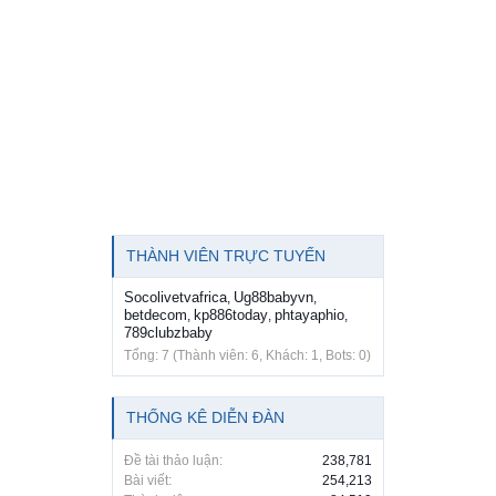
THÀNH VIÊN TRỰC TUYẾN
Socolivetvafrica
Ug88babyvn
,
,
betdecom
kp886today
phtayaphio
,
,
,
789clubzbaby
Tổng: 7 (Thành viên: 6, Khách: 1, Bots: 0)
THỐNG KÊ DIỄN ĐÀN
Đề tài thảo luận:
238,781
Bài viết:
254,213