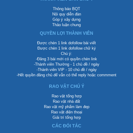
Thông báo BQT
Nội quy diễn đàn
Góp ý xây dựng
Thảo luận chung
QUYỀN LỢI THÀNH VIÊN
Được chèn 1 link dofollow bài viết
Được chèn 1 link dofollow chữ ký
Chú ý:
-Đăng 3 bài mới có quyền chèn link
-Thành viên Thường - 1 chủ đề / ngày
-Thành viên VIP - 10 chủ đề / ngày
-Hết quyền đăng chủ để vẫn có thể reply hoặc commment
RAO VẶT CHÚ Ý
Rao vặt tổng hợp
Rao vặt nhà đất
Rao vặt mỹ phẩm làm đẹp
Rao vặt điện thoại
Giải trí tổng hợp
CÁC ĐỐI TÁC