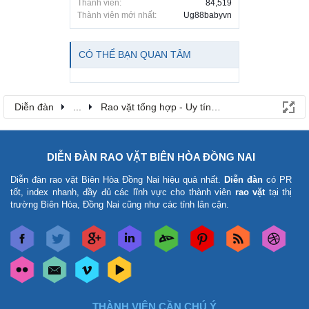
Thành viên:
84,519
Thành viên mới nhất:
Ug88babyvn
CÓ THỂ BẠN QUAN TÂM
Diễn đàn
...
Rao vặt tổng hợp - Uy tín - Miễn phí
DIỄN ĐÀN RAO VẶT BIÊN HÒA ĐỒNG NAI
Diễn đàn rao vặt Biên Hòa Đồng Nai
hiệu quả nhất.
Diễn đàn
có PR
tốt, index nhanh, đầy đủ các lĩnh vực cho thành viên
rao vặt
tại thị
trường Biên Hòa, Đồng Nai cũng như các tỉnh lân cận.
THÀNH VIÊN CẦN CHÚ Ý