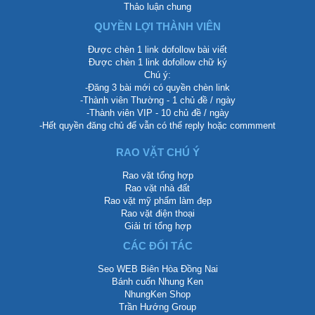
Thảo luận chung
QUYỀN LỢI THÀNH VIÊN
Được chèn 1 link dofollow bài viết
Được chèn 1 link dofollow chữ ký
Chú ý:
-Đăng 3 bài mới có quyền chèn link
-Thành viên Thường - 1 chủ đề / ngày
-Thành viên VIP - 10 chủ đề / ngày
-Hết quyền đăng chủ để vẫn có thể reply hoặc commment
RAO VẶT CHÚ Ý
Rao vặt tổng hợp
Rao vặt nhà đất
Rao vặt mỹ phẩm làm đẹp
Rao vặt điện thoại
Giải trí tổng hợp
CÁC ĐỐI TÁC
Seo WEB Biên Hòa Đồng Nai
Bánh cuốn Nhung Ken
NhungKen Shop
Trần Hướng Group