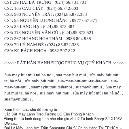
CS1 :39 HAI BÀ TRƯNG : (024).66.731.701
CS2: 165 CẦU GIẤY : (024).66.742.603
CS3: 500 NGUYỄN TRÃI : (024).85.872.383
CS4: 55 NGUYỄN LƯƠNG BẰNG : 0977 057 371
CS5: 25 LÁNG HẠ : (024).85.872.384
CS6: 118 NGUYỄN VĂN CỪ : (024).85.872.521
CS7: 267 HOÀNG HOA THÁM : 0986 804 938
CS8: 79 LÝ NAM ĐẾ : (024).85.872.383
CS9: K9 BÁCH KHOA : 0982 597 822
>>>>> RẤT HÂN HẠNH ĐƯỢC PHỤC VỤ QUÝ KHÁCH <<<<<
Sua may hut mui tai ha noi , sua may hut mui , sửa máy hút mùi
tại hà nội , sửa máy hút mùi , sua-may-hut-mui-tai-ha-noi , sua-
may-hut-mui , suamayhutmuitaihanoi , suamayhutmui , Sua may
hut mui tai ha noi , sua may hut mui , sửa máy hút mùi tại hà nội ,
suamayhutmui .
Xem thêm các chủ đề tương tự:
Lắp Đặt Máy Lạnh Treo Tường LG Cho Phòng Khách
Đang tìm tủ lạnh dung tích nhỏ cho gia đình? Tủ lạnh Sharp SJ-X198V-
DG có...
Đại Lý Máy Lạnh Âm Trần Samsung Giá Sỉ Chính Hãng Tại TP.HCM –