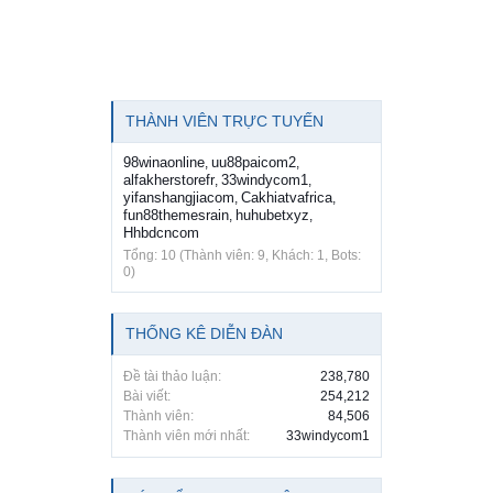
THÀNH VIÊN TRỰC TUYẾN
98winaonline
uu88paicom2
,
,
alfakherstorefr
33windycom1
,
,
yifanshangjiacom
Cakhiatvafrica
,
,
fun88themesrain
huhubetxyz
,
,
Hhbdcncom
Tổng: 10 (Thành viên: 9, Khách: 1, Bots:
0)
THỐNG KÊ DIỄN ĐÀN
Đề tài thảo luận:
238,780
Bài viết:
254,212
Thành viên:
84,506
Thành viên mới nhất:
33windycom1