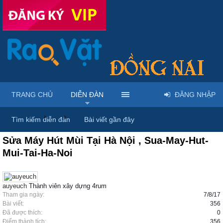
TRANG CHỦ
DIỄN ĐÀN
ĐĂNG NHẬP
Diễn đàn
...
Mua bán & sửa điện tử, điện lạnh
Tìm kiếm diễn đàn
Bài viết gần đây
Sửa Máy Hút Mùi Tại Hà Nội , Sua-May-Hut-
Mui-Tai-Ha-Noi
auyeuch
Thành viên xây dựng 4rum
Tham gia ngày:
7/8/17
Bài viết:
356
Đã được thích:
0
Điểm thành tích:
356