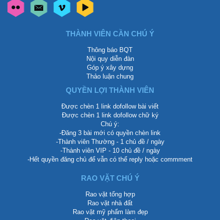
THÀNH VIÊN CẦN CHÚ Ý
Thông báo BQT
Nội quy diễn đàn
Góp ý xây dựng
Thảo luận chung
QUYỀN LỢI THÀNH VIÊN
Được chèn 1 link dofollow bài viết
Được chèn 1 link dofollow chữ ký
Chú ý:
-Đăng 3 bài mới có quyền chèn link
-Thành viên Thường - 1 chủ đề / ngày
-Thành viên VIP - 10 chủ đề / ngày
-Hết quyền đăng chủ để vẫn có thể reply hoặc commment
RAO VẶT CHÚ Ý
Rao vặt tổng hợp
Rao vặt nhà đất
Rao vặt mỹ phẩm làm đẹp