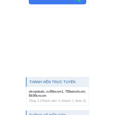
THÀNH VIÊN TRỰC TUYẾN
okvipdeals
sc88ecom1
789winshcom
,
,
,
Bk99cncom
Tổng: 5 (Thành viên: 4, Khách: 1, Bots: 0)