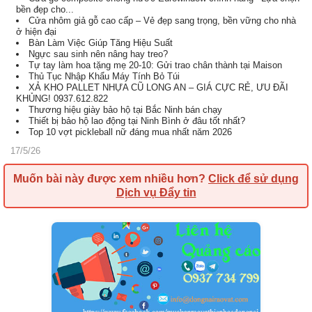
bền đẹp cho...
Cửa nhôm giả gỗ cao cấp – Vẻ đẹp sang trọng, bền vững cho nhà
ở hiện đại
Bàn Làm Việc Giúp Tăng Hiệu Suất
Ngực sau sinh nên nâng hay treo?
Tự tay làm hoa tặng mẹ 20-10: Gửi trao chân thành tại Maison
Thủ Tục Nhập Khẩu Máy Tính Bỏ Túi
XẢ KHO PALLET NHỰA CŨ LONG AN – GIÁ CỰC RẺ, ƯU ĐÃI
KHỦNG! 0937.612.822
Thương hiệu giày bảo hộ tại Bắc Ninh bán chạy
Thiết bị bảo hộ lao động tại Ninh Bình ở đâu tốt nhất?
Top 10 vợt pickleball nữ đáng mua nhất năm 2026
17/5/26
Muốn bài này được xem nhiều hơn?
Click để sử dụng
Dịch vụ Đẩy tin