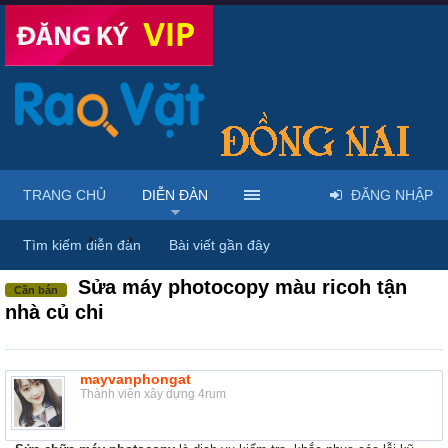
TRANG CHỦ
DIỄN ĐÀN
ĐĂNG NHẬP
Diễn đàn
...
Rao vặt tổng hợp - Uy tín - Miễn phí
Tìm kiếm diễn đàn
Bài viết gần đây
Sửa máy photocopy màu ricoh tận
Cần bán
nhà củ chi
mayvanphongat
Thành viên xây dựng 4rum