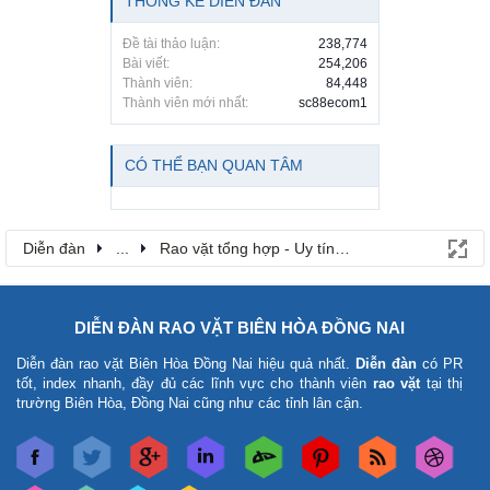
THỐNG KÊ DIỄN ĐÀN
Đề tài thảo luận:
238,774
Bài viết:
254,206
Thành viên:
84,448
Thành viên mới nhất:
sc88ecom1
CÓ THỂ BẠN QUAN TÂM
Diễn đàn
...
Rao vặt tổng hợp - Uy tín - Miễn phí
DIỄN ĐÀN RAO VẶT BIÊN HÒA ĐỒNG NAI
Diễn đàn rao vặt Biên Hòa Đồng Nai
hiệu quả nhất.
Diễn đàn
có PR
tốt, index nhanh, đầy đủ các lĩnh vực cho thành viên
rao vặt
tại thị
trường Biên Hòa, Đồng Nai cũng như các tỉnh lân cận.