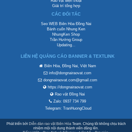
Rao vặt điện thoại
Giải trí tổng hợp
CÁC ĐỐI TÁC
Seo WEB Biên Hòa Đồng Nai
Bánh cuốn Nhung Ken
NhungKen Shop
Trần Hướng Group
Updating...
LIÊN HỆ QUẢNG CÁO BANNER & TEXTLINK
Biên Hòa, Đồng Nai, Việt Nam
info@dongnairaovat.com
dongnairaovat.com@gmail.com
https://dongnairaovat.com
Rao vặt Đồng Nai
Zalo: 0937 734 799
Telegram: TranHuongCloud
Phát triển bởi
Diễn đàn rao vặt Biên Hòa
Team. Chúng tôi không chịu trách
nhiệm mội nội dung thành viên đăng lên.