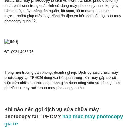
Sửa chữa máy photocopy
là dịch vụ kiểm tra, khắc phục các lỗi kỹ
thuật phát sinh trong quá trình sử dụng máy photocopy như: kẹt giấy,
bản in mờ, máy không lên nguồn, lỗi scan, lỗi in mạng, lỗi drum –
mực… nhằm giúp máy hoạt động ổn định và kéo dài tuổi thọ. sua may
photocopy quan 12
ĐT: 0931 4932 75
Trong môi trường văn phòng, doanh nghiệp,
Dịch vụ sửa chữa máy
photocopy tại TPHCM
đóng vai trò quan trọng. Khi máy gặp sự cố,
việc sửa chữa kịp thời giúp tránh gián đoạn công việc và tiết kiệm chi
phí đầu tư máy mới. mua may photocopy cu hu
Khi nào nên gọi dịch vụ sửa chữa máy
photocopy tại TPHCM?
nap muc may photocopy
gia re