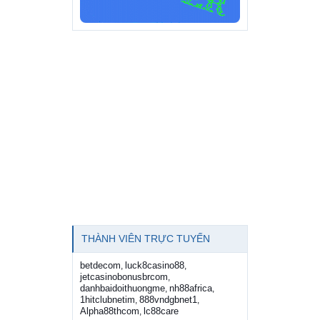
THÀNH VIÊN TRỰC TUYẾN
betdecom
luck8casino88
,
,
jetcasinobonusbrcom
,
danhbaidoithuongme
nh88africa
,
,
1hitclubnetim
888vndgbnet1
,
,
Alpha88thcom
lc88care
,