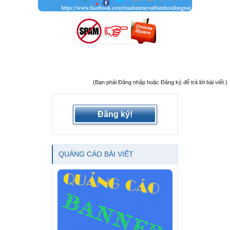
(Bạn phải Đăng nhập hoặc Đăng ký để trả lời bài viết.)
Đăng ký!
QUẢNG CÁO BÀI VIẾT