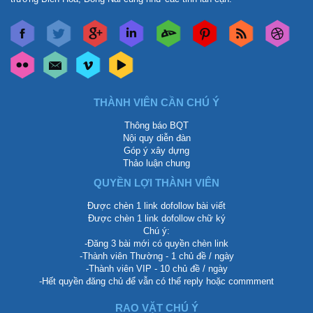
THÀNH VIÊN CẦN CHÚ Ý
Thông báo BQT
Nội quy diễn đàn
Góp ý xây dựng
Thảo luận chung
QUYỀN LỢI THÀNH VIÊN
Được chèn 1 link dofollow bài viết
Được chèn 1 link dofollow chữ ký
Chú ý:
-Đăng 3 bài mới có quyền chèn link
-Thành viên Thường - 1 chủ đề / ngày
-Thành viên VIP - 10 chủ đề / ngày
-Hết quyền đăng chủ để vẫn có thể reply hoặc commment
RAO VẶT CHÚ Ý