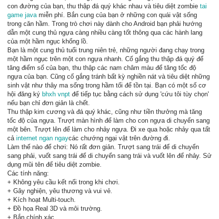
con đường của bạn, thu thập đá quý khác nhau và tiêu diệt zombie
tai
game java
miễn phí. Bắn cung của bạn ở những con quái vật sống
trong căn hầm. Trong trò chơi này dành cho Android bạn phải hướng
dẫn một cung thủ ngựa càng nhiều càng tốt thông qua các hành lang
của một hầm ngục khổng lồ.
Bạn là một cung thủ tuổi trung niên trẻ, những người đang chạy trong
một hầm ngục trên một con ngựa nhanh. Cố gắng thu thập đá quý để
tăng điểm số của bạn, thu thập các nam châm màu để tăng tốc độ
ngựa của bạn. Cũng cố gắng tránh bất kỳ nghiền nát và tiêu diệt những
sinh vật như thây ma sống trong hầm tối để tồn tại. Bạn có một số cơ
hội đăng ký
bhxh vnpt
để tiếp tục bằng cách sử dụng 'cứu tôi tùy chọn'
nếu bạn chỉ đơn giản là chết.
Thu thập kim cương và đá quý khác, cũng như tiền thưởng mà tăng
tốc độ của ngựa. Trượt màn hình để làm cho con ngựa di chuyển sang
một bên. Trượt lên để làm cho nhảy ngựa. Đi xe qua hoặc nhảy qua tất
cả
internet ngan ngay
các chướng ngại vật trên đường đi.
Làm thế nào để chơi: Nó rất đơn giản. Trượt sang trái để di chuyển
sang phải, vuốt sang trái để di chuyển sang trái và vuốt lên để nhảy. Sử
dụng mũi tên để tiêu diệt zombie.
Các tính năng:
+ Không yêu cầu kết nối trong khi chơi.
+ Gây nghiện, yêu thương và vui vẻ.
+ Kích hoạt Multi-touch.
+ Đồ họa Real 3D và môi trường.
+ Bắn chính xác.