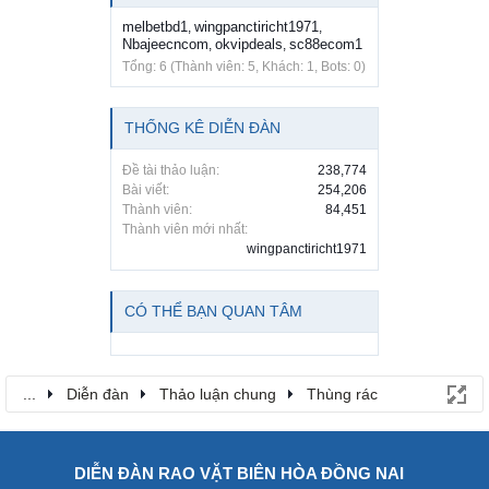
melbetbd1
wingpanctiricht1971
,
,
Nbajeecncom
okvipdeals
sc88ecom1
,
,
Tổng: 6 (Thành viên: 5, Khách: 1, Bots: 0)
THỐNG KÊ DIỄN ĐÀN
Đề tài thảo luận:
238,774
Bài viết:
254,206
Thành viên:
84,451
Thành viên mới nhất:
wingpanctiricht1971
CÓ THỂ BẠN QUAN TÂM
...
Diễn đàn
Thảo luận chung
Thùng rác
DIỄN ĐÀN RAO VẶT BIÊN HÒA ĐỒNG NAI