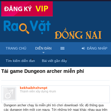
TRANG CHỦ
DIỄN ĐÀN
ĐĂNG NHẬP
...
Diễn đàn
Thảo luận chung
Thùng rác
Tìm kiếm diễn đàn
Bài viết gần đây
Tải game Dungeon archer miễn phí
kekhaibhxhvnpt
Thành viên xây dựng 4rum
Dungeon archer chạy là miễn phí trò chơi download- tốc độ thông qua
các dungeon trên một con ngựa. Tới những trở ngại khác nhau qua trên