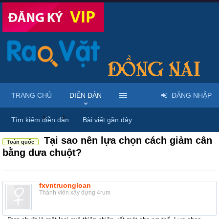
TRANG CHỦ
DIỄN ĐÀN
ĐĂNG NHẬP
Diễn đàn
...
Rao vặt tổng hợp - Uy tín - Miễn phí
Tìm kiếm diễn đàn
Bài viết gần đây
Tại sao nên lựa chọn cách giảm cân
Toàn quốc
bằng dưa chuột?
fxvntruongloan
Thành viên xây dựng 4rum