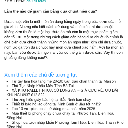
XEM THÊM:
dau tu forex
Làm thế nào để giảm cân bằng dưa chuột hiệu quả?
Dưa chuột vốn là một món ăn dùng hằng ngày trong bữa cơm của mỗi
gia đình. Nhưng nếu biết cách sử dụng và chế biến thì dưa chuột
không đơn thuần là một loại thức ăn mà còn là một thực phẩm giảm
cân tối ưu. Một trong những cách giảm cân bằng dưa chuột đó chính là
chế biến dưa chuột thành những món ăn ngon như: kim chi dưa chuột,
nộm ức gà trộn dưa chuột hay món dưa chuột xào nấm. Với ba món ăn
này, bạn vừa được ăn ngon lại vừa có thể giảm được cân. Vậy thì còn
gì bằng đúng không nào!?.
Xem thêm các chủ đề tương tự:
Tự tay làm hoa tặng mẹ 20-10: Gửi trao chân thành tại Maison
Thủ Tục Nhập Khẩu Máy Tính Bỏ Túi
XẢ KHO PALLET NHỰA CŨ LONG AN – GIÁ CỰC RẺ, ƯU ĐÃI
KHỦNG! 0937.612.822
Thương hiệu giày bảo hộ tại Bắc Ninh bán chạy
Thiết bị bảo hộ lao động tại Ninh Bình ở đâu tốt nhất?
Top 10 vợt pickleball nữ đáng mua nhất năm 2026
Mua thiết bị phòng cháy chữa cháy tại Phước Tân, Biên Hòa,
Đồng Nai
Shop hoa tươi nhập khẩu Phường Tam Hiệp, Biên Hòa, Thành Phố
Đồng Nai