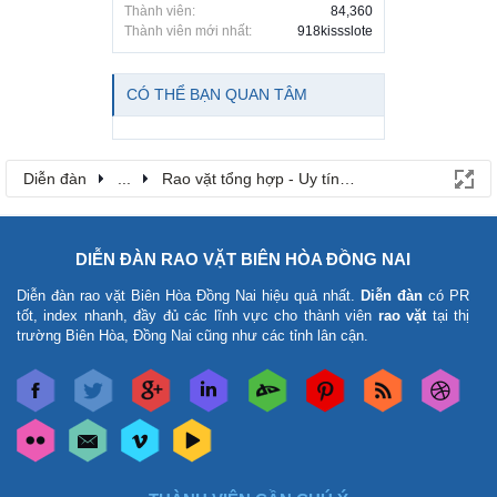
Thành viên:
84,360
Thành viên mới nhất:
918kissslote
CÓ THỂ BẠN QUAN TÂM
Diễn đàn
...
Rao vặt tổng hợp - Uy tín - Miễn phí
DIỄN ĐÀN RAO VẶT BIÊN HÒA ĐỒNG NAI
Diễn đàn rao vặt Biên Hòa Đồng Nai
hiệu quả nhất.
Diễn đàn
có PR
tốt, index nhanh, đầy đủ các lĩnh vực cho thành viên
rao vặt
tại thị
trường Biên Hòa, Đồng Nai cũng như các tỉnh lân cận.