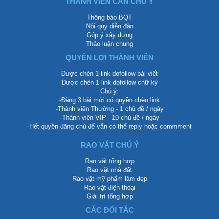
THÀNH VIÊN CẦN CHÚ Ý
Thông báo BQT
Nội quy diễn đàn
Góp ý xây dựng
Thảo luận chung
QUYỀN LỢI THÀNH VIÊN
Được chèn 1 link dofollow bài viết
Được chèn 1 link dofollow chữ ký
Chú ý:
-Đăng 3 bài mới có quyền chèn link
-Thành viên Thường - 1 chủ đề / ngày
-Thành viên VIP - 10 chủ đề / ngày
-Hết quyền đăng chủ để vẫn có thể reply hoặc commment
RAO VẶT CHÚ Ý
Rao vặt tổng hợp
Rao vặt nhà đất
Rao vặt mỹ phẩm làm đẹp
Rao vặt điện thoại
Giải trí tổng hợp
CÁC ĐỐI TÁC