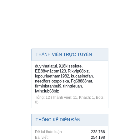
THÀNH VIÊN TRỰC TUYẾN
duynhutlatui
918kissslote
,
,
EE88vn1com123
Rikvip68biz
,
,
lopourluetham1982
kucasinofan
,
,
needforslotspolska
Fg68888net
,
,
firministanbul9
tinhtrieuan
,
,
iwinclub68biz
Tổng: 12 (Thành viên: 11, Khách: 1, Bots:
0)
THỐNG KÊ DIỄN ĐÀN
Đề tài thảo luận:
238,766
Bài viết:
254,198