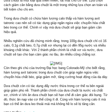
Dưa chuột là một loại quả thiên nhiên, rất mát cho cơ thể. Lựa chọn
cách giảm cân bằng dưa chuột là một trong những lựa chọn an toàn và
tiết kiệm cho chị em.
Trong dưa chuột có chứa hàm lượng calo thấp và hàm lượng axit
tatronic cao nên sẽ có tác dụng giúp ngăn ngừa việc chuyển hóa chất
béo trong cơ thể. Chính vì vậy mà dưa chuột sẽ giúp bạn giảm cân
hiệu quả.
Nhiều nghiên cứu đã chứng minh rằng, trong 100g dưa chuột chỉ có 16
calo, 0,1g chất béo, 0,7g chất xơ nhưng lại có đến 95g nước và nhiều
khoáng chất khác. Với 2 thành phần chính là chất xơ và nước, dưa
chuột sẽ tạo cho bạn cảm giác no lâu, ăn nhiều cũng chẳng sợ.
Còn theo ghi chú của trường Đại học bang Colorado-Mỹ cho biết rằng,
hàm lượng axit tatronic trong dưa chuột còn giúp ngăn ngừa việc
chuyển hóa chất béo, giúp giảm mỡ, tăng cường hoạt động của dạ dày.
Dưa chuột còn có tác dụng đẩy nước thừa trong cơ thể ra bên ngoài
giúp giảm phù nề. Thành phần chính của dưa chuột là nước và chất
xơ, chính vì khi ăn dưa chuột bạn sẽ hạn chế đi cảm giác đói bụng. Từ
đó, thức ăn nạp vào cơ thể cũng ít đi. Cùng với hàm lượng calo ít mà
bạn có thể ăn dưa leo thoải mái mà không hề lo sẽ bị tăng cân.