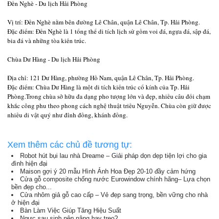
Đền Nghè - Du lịch Hải Phòng
Vị trí: Đền Nghè nằm bên đường Lê Chân, quận Lê Chân, Tp. Hải Phòng.
Đặc điểm: Đền Nghè là 1 tổng thể di tích lịch sử gồm voi đá, ngựa đá, sập đá,
bia đá và những tòa kiến trúc.
Chùa Dư Hàng - Du lịch Hải Phòng
Địa chỉ: 121 Dư Hàng, phường Hồ Nam, quận Lê Chân, Tp. Hải Phòng.
Đặc điểm: Chùa Dư Hàng là một di tích kiến trúc cổ kính của Tp. Hải
Phòng.Trong chùa sở hữu đa dạng pho tượng lớn và đẹp, nhiều câu đối chạm
khắc công phu theo phong cách nghệ thuật triều Nguyễn. Chùa còn giữ được
nhiều di vật quý như đỉnh đồng, khánh đồng.
Xem thêm các chủ đề tương tự:
Robot hút bụi lau nhà Dreame – Giải pháp dọn dẹp tiện lợi cho gia
đình hiện đại
Maison gợi ý 20 mẫu Hình Ảnh Hoa Đẹp 20-10 đầy cảm hứng
Cửa gỗ composite chống nước Eurowindow chính hãng– Lựa chọn
bền đẹp cho...
Cửa nhôm giả gỗ cao cấp – Vẻ đẹp sang trọng, bền vững cho nhà
ở hiện đại
Bàn Làm Việc Giúp Tăng Hiệu Suất
Ngực sau sinh nên nâng hay treo?