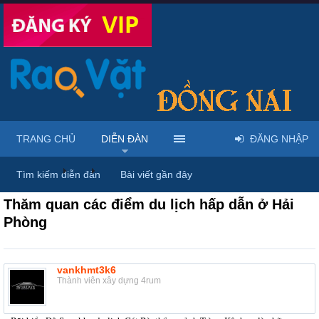
TRANG CHỦ
DIỄN ĐÀN
ĐĂNG NHẬP
Diễn đàn
...
Rao vặt tổng hợp - Uy tín - Miễn phí
Tìm kiếm diễn đàn
Bài viết gần đây
Thăm quan các điểm du lịch hấp dẫn ở Hải
Phòng
vankhmt3k6
Thành viên xây dựng 4rum