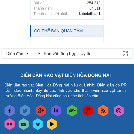
Bài viết:
254,212
Thành viên:
84,511
Thành viên mới nhất:
kubetofficial1
CÓ THỂ BẠN QUAN TÂM
Diễn đàn
...
Rao vặt tổng hợp - Uy tín - Miễn phí
DIỄN ĐÀN RAO VẶT BIÊN HÒA ĐỒNG NAI
Diễn đàn rao vặt Biên Hòa Đồng Nai
hiệu quả nhất.
Diễn đàn
có PR
tốt, index nhanh, đầy đủ các lĩnh vực cho thành viên
rao vặt
tại thị
trường Biên Hòa, Đồng Nai cũng như các tỉnh lân cận.