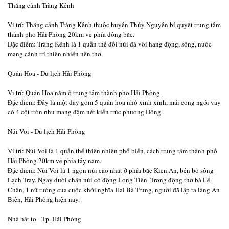
Thắng cảnh Tràng Kênh
Vị trí: Thắng cảnh Tràng Kênh thuộc huyện Thủy Nguyên bí quyết trung tâm
thành phố Hải Phòng 20km về phía đông bắc.
Ðặc điểm: Tràng Kênh là 1 quần thể đồi núi đá vôi hang động, sông, nước
mang cảnh trí thiên nhiên nên thơ.
Quán Hoa - Du lịch Hải Phòng
Vị trí: Quán Hoa nằm ở trung tâm thành phố Hải Phòng.
Ðặc điểm: Đây là một dãy gồm 5 quán hoa nhỏ xinh xinh, mái cong ngói vẩy
có 4 cột tròn như mang đậm nét kiến trúc phương Đông.
Núi Voi - Du lịch Hải Phòng
Vị trí: Núi Voi là 1 quần thể thiên nhiên phổ biến, cách trung tâm thành phố
Hải Phòng 20km về phía tây nam.
Ðặc điểm: Núi Voi là 1 ngọn núi cao nhất ở phía bắc Kiến An, bên bờ sông
Lạch Tray. Ngay dưới chân núi có động Long Tiên. Trong động thờ bà Lê
Chân, 1 nữ tướng của cuộc khởi nghĩa Hai Bà Trưng, người đã lập ra làng An
Biên, Hải Phòng hiện nay.
Nhà hát to - Tp. Hải Phòng