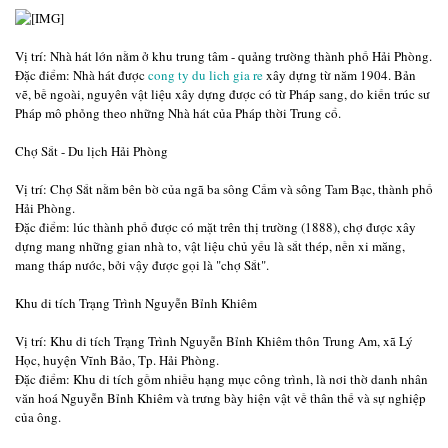
Vị trí: Nhà hát lớn nằm ở khu trung tâm - quảng trường thành phố Hải Phòng.
Ðặc điểm: Nhà hát được
cong ty du lich gia re
xây dựng từ năm 1904. Bản
vẽ, bề ngoài, nguyên vật liệu xây dựng được có từ Pháp sang, do kiến trúc sư
Pháp mô phỏng theo những Nhà hát của Pháp thời Trung cổ.
Chợ Sắt - Du lịch Hải Phòng
Vị trí: Chợ Sắt nằm bên bờ của ngã ba sông Cấm và sông Tam Bạc, thành phố
Hải Phòng.
Ðặc điểm: lúc thành phố được có mặt trên thị trường (1888), chợ được xây
dựng mang những gian nhà to, vật liệu chủ yếu là sắt thép, nền xi măng,
mang tháp nước, bởi vậy được gọi là "chợ Sắt".
Khu di tích Trạng Trình Nguyễn Bỉnh Khiêm
Vị trí: Khu di tích Trạng Trình Nguyễn Bỉnh Khiêm thôn Trung Am, xã Lý
Học, huyện Vĩnh Bảo, Tp. Hải Phòng.
Đặc điểm: Khu di tích gồm nhiều hạng mục công trình, là nơi thờ danh nhân
văn hoá Nguyễn Bỉnh Khiêm và trưng bày hiện vật về thân thế và sự nghiệp
của ông.