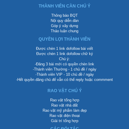
THÀNH VIÊN CẦN CHÚ Ý
Thông báo BQT
Nội quy diễn đàn
Góp ý xây dựng
Thảo luận chung
QUYỀN LỢI THÀNH VIÊN
Được chèn 1 link dofollow bài viết
Được chèn 1 link dofollow chữ ký
Chú ý:
-Đăng 3 bài mới có quyền chèn link
-Thành viên Thường - 1 chủ đề / ngày
-Thành viên VIP - 10 chủ đề / ngày
-Hết quyền đăng chủ để vẫn có thể reply hoặc commment
RAO VẶT CHÚ Ý
Rao vặt tổng hợp
Rao vặt nhà đất
Rao vặt mỹ phẩm làm đẹp
Rao vặt điện thoại
Giải trí tổng hợp
CÁC ĐỐI TÁC