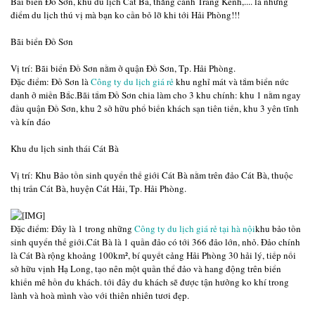
Bãi biển Đồ Sơn, khu du lịch Cát Bà, thắng cảnh Tràng Kênh,.... là những
điểm du lịch thú vị mà bạn ko cần bỏ lỡ khi tới Hải Phòng!!!
Bãi biển Ðồ Sơn
Vị trí: Bãi biển Ðồ Sơn nằm ở quận Đồ Sơn, Tp. Hải Phòng.
Đặc điểm: Ðồ Sơn là
Công ty du lịch giá rẻ
khu nghỉ mát và tắm biển nức
danh ở miền Bắc.Bãi tắm Ðồ Sơn chia làm cho 3 khu chính: khu 1 nằm ngay
đầu quận Ðồ Sơn, khu 2 sở hữu phổ biến khách sạn tiên tiến, khu 3 yên tĩnh
và kín đáo
Khu du lịch sinh thái Cát Bà
Vị trí: Khu Bảo tồn sinh quyển thế giới Cát Bà nằm trên đảo Cát Bà, thuộc
thị trấn Cát Bà, huyện Cát Hải, Tp. Hải Phòng.
Đặc điểm: Đây là 1 trong những
Công ty du lịch giá rẻ tại hà nội
khu bảo tồn
sinh quyển thế giới.Cát Bà là 1 quần đảo có tới 366 đảo lớn, nhỏ. Ðảo chính
là Cát Bà rộng khoảng 100km², bí quyết cảng Hải Phòng 30 hải lý, tiếp nối
sở hữu vịnh Hạ Long, tạo nên một quần thể đảo và hang động trên biển
khiến mê hồn du khách. tới đây du khách sẽ được tận hưởng ko khí trong
lành và hoà mình vào với thiên nhiên tươi đẹp.