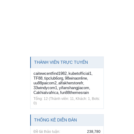
THÀNH VIÊN TRỰC TUYẾN
caitewcentfind1982
kubetofficial1
,
,
TF88
tipclub6org
98winaonline
,
,
,
uu88paicom2
alfakherstorefr
,
,
33windycom1
yifanshangjiacom
,
,
Cakhiatvafrica
fun88themesrain
,
Tổng: 12 (Thành viên: 11, Khách: 1, Bots:
0)
THỐNG KÊ DIỄN ĐÀN
Đề tài thảo luận:
238,780