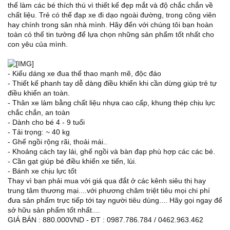
thể làm các bé thích thú vì thiết kế đẹp mắt và độ chắc chắn về
chất liệu. Trẻ có thể đạp xe đi dạo ngoài đường, trong công viên
hay chính trong sân nhà mình. Hãy đến với chúng tôi bạn hoàn
toàn có thể tin tưởng để lựa chọn những sản phẩm tốt nhất cho
con yêu của mình.
- Kiểu dáng xe đua thể thao mạnh mẽ, độc đáo
- Thiết kế phanh tay dễ dàng điều khiển khi cần dừng giúp trẻ tự
điều khiển an toàn.
- Thân xe làm bằng chất liệu nhựa cao cấp, khung thép chịu lực
chắc chắn, an toàn
- Dành cho bé 4 - 9 tuổi
- Tải trọng: ~ 40 kg
- Ghế ngồi rộng rãi, thoải mái..
- Khoảng cách tay lái, ghế ngồi và bàn đạp phù hợp các các bé.
- Cần gạt giúp bé điều khiển xe tiến, lùi.
- Bánh xe chịu lực tốt
Thay vì bạn phải mua với giá qua đắt ở các kênh siêu thị hay
trung tâm thương mại....với phương châm triệt tiêu mọi chi phí
đưa sản phẩm trực tiếp tới tay người tiêu dùng.... Hãy gọi ngay để
sở hữu sản phẩm tốt nhất....
GIÁ BÁN : 880.000VND - ĐT : 0987.786.784 / 0462.963.462