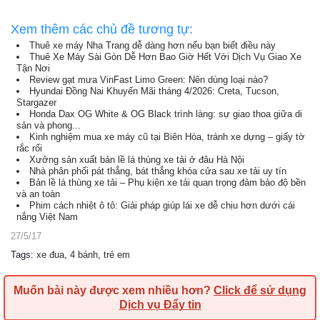
Xem thêm các chủ đề tương tự:
Thuê xe máy Nha Trang dễ dàng hơn nếu bạn biết điều này
Thuê Xe Máy Sài Gòn Dễ Hơn Bao Giờ Hết Với Dịch Vụ Giao Xe
Tận Nơi
Review gạt mưa VinFast Limo Green: Nên dùng loại nào?
Hyundai Đồng Nai Khuyến Mãi tháng 4/2026: Creta, Tucson,
Stargazer
Honda Dax OG White & OG Black trình làng: sự giao thoa giữa di
sản và phong...
Kinh nghiệm mua xe máy cũ tại Biên Hòa, tránh xe dựng – giấy tờ
rắc rối
Xưởng sản xuất bản lề lá thùng xe tải ở đâu Hà Nội
Nhà phân phối pát thẳng, bát thẳng khóa cửa sau xe tải uy tín
Bản lề lá thùng xe tải – Phụ kiện xe tải quan trọng đảm bảo độ bền
và an toàn
Phim cách nhiệt ô tô: Giải pháp giúp lái xe dễ chịu hơn dưới cái
nắng Việt Nam
27/5/17
Tags
:
xe đua
,
4 bánh
,
trẻ em
Muốn bài này được xem nhiều hơn?
Click để sử dụng
Dịch vụ Đẩy tin