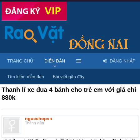
TRANG CHỦ
DIỄN ĐÀN
ĐĂNG NHẬP
Diễn đàn
...
Mua bán xe đạp, xe máy, ô tô
Tìm kiếm diễn đàn
Bài viết gần đây
Thanh lí xe đua 4 bánh cho trẻ em với giá chỉ
880k
ngocshopvn
Thành viên