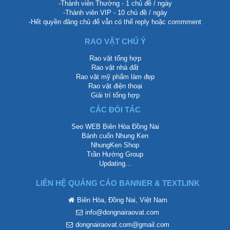
-Thành viên Thường - 1 chủ đề / ngày
-Thành viên VIP - 10 chủ đề / ngày
-Hết quyền đăng chủ để vẫn có thể reply hoặc commment
RAO VẶT CHÚ Ý
Rao vặt tổng hợp
Rao vặt nhà đất
Rao vặt mỹ phẩm làm đẹp
Rao vặt điện thoại
Giải trí tổng hợp
CÁC ĐỐI TÁC
Seo WEB Biên Hòa Đồng Nai
Bánh cuốn Nhung Ken
NhungKen Shop
Trần Hướng Group
Updating...
LIÊN HỆ QUẢNG CÁO BANNER & TEXTLINK
Biên Hòa, Đồng Nai, Việt Nam
info@dongnairaovat.com
dongnairaovat.com@gmail.com