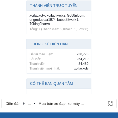
THÀNH VIÊN TRỰC TUYẾN
xoilacxotv
xoilaclivebiz
Go88nlcom
,
,
,
ungrodusear1974
kubet88work1
,
,
79king9barvn
Tổng: 7 (Thành viên: 6, Khách: 1, Bots: 0)
THỐNG KÊ DIỄN ĐÀN
Đề tài thảo luận:
238,778
Bài viết:
254,210
Thành viên:
84,489
Thành viên mới nhất:
xoilacxotv
CÓ THỂ BẠN QUAN TÂM
Diễn đàn
...
Mua bán xe đạp, xe máy, ô tô