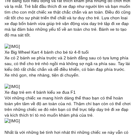
Trẻ đang tuổi hiếu động và rất thích khám phá những đồ chơi mới
và lạ mắt. Trẻ bắt đầu thích đi xe đạp như người lớn và bạn muốn
tìm cho con một chiếc xe thật chắc chắn và an toàn. Điều đó cũng
rất tốt cho sự phát triển thể chất và tư duy cho trẻ. Lựa chọn loại
xe đạp bốn bánh vừa giúp trẻ vận động vừa dạy trẻ tập đi xe đạp
mà lại đảm bảo những yếu tố về an toàn cho trẻ. Bánh xe to tạo
độ ma sát tốt.
Xe Big Wheel Kart 4 bánh cho bé từ 4-8 tuổi
Xe có 2 bánh xe phía trước và 2 bánh đằng sau có tựa lưng phía
sau, có thể cho trẻ nhỏ ngồi mà không sợ ngã ra phía sau. Tay lái
kiểu ôtô rất chắc chắn và dễ điều khiển, có bàn đạp phía trước.
Xe nhỏ gọn, nhẹ nhàng, tiện di chuyển.
Xe đạp trẻ em 4 bánh kiểu xe đua F1
Với những chiếc xe mang hình dáng thể thao bạn có thể hoàn
toàn yên tâm về độ an toàn của nó. Thậm chí bạn còn có thể chơi
trên những chiếc xe đó nên bạn có thể trực tiếp dạy trẻ đi xe đạp
và kích thích trí tò mò muốn khám phá của trẻ.
Nhất là với những bé tính hơi nhát thì những chiếc xe này vẫn có