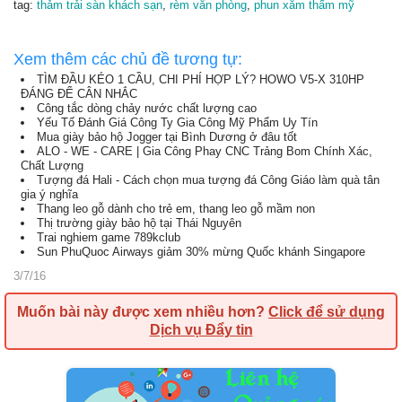
tag:
thảm trải sàn khách sạn
,
rèm văn phòng
,
phun xăm thẩm mỹ
Xem thêm các chủ đề tương tự:
TÌM ĐẦU KÉO 1 CẦU, CHI PHÍ HỢP LÝ? HOWO V5-X 310HP
ĐÁNG ĐỂ CÂN NHẮC
Công tắc dòng chảy nước chất lượng cao
Yếu Tố Đánh Giá Công Ty Gia Công Mỹ Phẩm Uy Tín
Mua giày bảo hộ Jogger tại Bình Dương ở đâu tốt
ALO - WE - CARE | Gia Công Phay CNC Trảng Bom Chính Xác,
Chất Lượng
Tượng đá Hali - Cách chọn mua tượng đá Công Giáo làm quà tân
gia ý nghĩa
Thang leo gỗ dành cho trẻ em, thang leo gỗ mầm non
Thị trường giày bảo hộ tại Thái Nguyên
Trai nghiem game 789kclub
Sun PhuQuoc Airways giảm 30% mừng Quốc khánh Singapore
3/7/16
Muốn bài này được xem nhiều hơn?
Click để sử dụng
Dịch vụ Đẩy tin