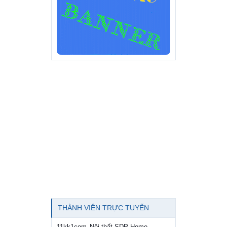
THÀNH VIÊN TRỰC TUYẾN
11kk1com
Nội thất SDP Home
,
,