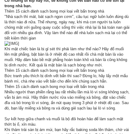
Có những bí kíp này rồi, sẽ không còn vết bẩn nào có thể tồn tại
trong nhà bạn.
Thêm 15 cách đánh sạch bong mọi loại vết bẩn trong nhà
"Nhà sạch thì mát, bát sạch ngon cơm", câu tục ngữ luôn luôn đúng dù
là thời nào đi nữa. Thế nhưng, ngày nay, khi mà con người ta luôn
chóng mặt với guồng quay cuộc sống thì việc nhà lại là bà toán nan giải
đối với nhiều gia đình. Vậy làm thế nào để nhà luôn sạch mà lại có thể
tiết kiệm thời gian
Khi mặt chiếc bàn là bị gỉ sét thì phải làm như thế nào? Hãy đổ muối
lên mặt phẳng, bật bàn là ở nhiệt độ cao nhất rồi chà mặt bàn là vào
muối. Hãy đảm bảo bề mặt phẳng hoàn toàn khô và bàn là cũng không
bị dính nước. Kết quả là mặt bàn là sạch bóng như mới.
Thêm 15 cách đánh sạch bong mọi loại vết bẩn trong nhà
Bức tranh yêu thích bị dính vết bẩn thì sao? Đừng lo, hãy lấy một mẩu
bánh mì, chà nhẹ vào vết bẩn cho đến khi chúng sạch hẳn.
Thêm 15 cách đánh sạch bong mọi loại vết bẩn trong nhà
Nhiều người than phiền rằng lau rất nhiều lần mà lò vi sóng không sạch,
vẫn bị ám mùi. Hãy thấm nước rửa vào miếng xà bông, đặt vào chiếc
đĩa và bỏ trong lò vi sóng, ấn nút quay trong 3 phút ở nhiệt độ cao. Sau
đó, bạn lấy miếng xà bông ra và dùng giẻ sạch lau lại lò vi sóng.
Sự kết hợp giữa chanh và muối là bộ đôi hoàn hảo để làm sạch mặt
thớt bị ố, xỉn màu.
Khi thảm trải sàn bị ám mùi, bạn hãy rắc baking soda lên thảm, chờ vài