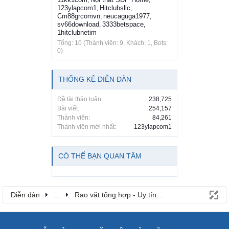
123ylapcom1
Hitclubsllc
,
,
Cm88grcomvn
neucaguga1977
,
,
sv66download
3333betspace
,
,
1hitclubnetim
Tổng: 10 (Thành viên: 9, Khách: 1, Bots:
0)
THỐNG KÊ DIỄN ĐÀN
Đề tài thảo luận:
238,725
Bài viết:
254,157
Thành viên:
84,261
Thành viên mới nhất:
123ylapcom1
CÓ THỂ BẠN QUAN TÂM
Diễn đàn
...
Rao vặt tổng hợp - Uy tín - Miễn phí