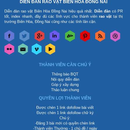
DIỄN ĐÀN RAO VẶT BIÊN HÒA ĐỒNG NAI
Diễn đàn rao vặt Biên Hòa Đồng Nai
hiệu quả nhất.
Diễn đàn
có PR
tốt, index nhanh, đầy đủ các lĩnh vực cho thành viên
rao vặt
tại thị
trường Biên Hòa, Đồng Nai cũng như các tỉnh lân cận.
THÀNH VIÊN CẦN CHÚ Ý
Thông báo BQT
Nội quy diễn đàn
Góp ý xây dựng
Thảo luận chung
QUYỀN LỢI THÀNH VIÊN
Được chèn 1 link dofollow bài viết
Được chèn 1 link dofollow chữ ký
Chú ý:
-Đăng 3 bài mới có quyền chèn link
-Thành viên Thường - 1 chủ đề / ngày