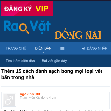
TRANG CHỦ
DIỄN ĐÀN
ĐĂNG NHẬP
Diễn đàn
...
Rao vặt tổng hợp - Uy tín - Miễn phí
Tìm kiếm diễn đàn
Bài viết gần đây
Thêm 15 cách đánh sạch bong mọi loại vết
bẩn trong nhà
ngokinh1991
Thành viên xây dựng 4rum