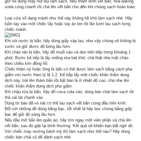
giờ rồi dùng máy hút bụi làm sạch. Nếu thảm dính vết bẩn, hòa baking
soda cùng chanh rồi chà lên vết bẩn cho đến khi chúng sạch hoàn toàn.
Loại cửa sổ dạng mành như thế này không hề khó làm sạch nhé. Hãy
luồn tay vào một chiếc tấy hoặc tay áo len rồi lần lượt lau sạch từng
chiếc mành.
Khi vòi nước bị bẩn, hãy dùng giấy sáp lau, như vậy chúng sẽ không bị
xước và giữ được độ bóng lâu hơn.
Khi chảo rán bị bẩn, hãy đổ muối vào và đun trên bếp trong khoảng 1
phút. Bước kế tiếp là lấy miếng rửa bát khô, chà thật nhẹ mặt chảo
theo chiều kim đồng hồ.
Chiếc thảm nỷ hoặc lông bị bẩn có thể được làm sạch bằng cách pha
giấm với nước theo tỷ lệ 1:2. Kế tiếp lấy một chiếc khăn thấm dung
dịch này, trải lên thảm bẩn rồi bật bàn là ở nhiệt độ cao, chà nhẹ lên
chiếc khăn thấm dung dịch pha giấm.
Khi chậu rửa bị bẩn, hãy đổ coca cola vào, dùng bàn chải làm sạch rồi
thả vài lát chanh vào.
Dùng tờ báo đã vò nát có thể lau sạch vết bẩn cứng đầu trên kính.
Đối với những đồ dùng bằng bạc, tốt nhất là hãy bọc chúng bằng giấy
bạc để giữ độ sáng lâu hơn.
Nếu dầu mỡ bắn lên quần áo, hãy tìm ngay một viên phấn và chà lên
vết bẩn, sau đó giặt lại bình thường. Kết quả sẽ khiến bạn bất ngờ đó.
Với chiếc máy nướng bánh mỳ thì làm sạch như thế nào? Hãy dùng
chiếc bàn chải cũ để đánh sạch nhé.