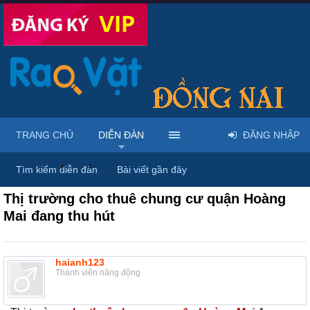
TRANG CHỦ
DIỄN ĐÀN
ĐĂNG NHẬP
Diễn đàn
...
Nhà đất – Bất động sản
Tìm kiếm diễn đàn
Bài viết gần đây
Thị trường cho thuê chung cư quận Hoàng
Mai đang thu hút
haianh123
Thành viên năng động