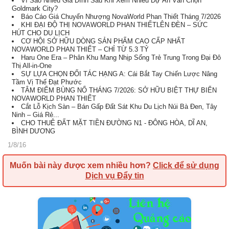
Vì Sao Nhiều Gia Đình Sau Khi Xem Nhiều Dự Án Vẫn Chọn
Goldmark City?
Báo Cáo Giá Chuyển Nhượng NovaWorld Phan Thiết Tháng 7/2026
KHI ĐẠI ĐỘ THỊ NOVAWORLD PHAN THIẾTLÊN ĐÈN – SỨC
HÚT CHO DU LỊCH
CƠ HỘI SỞ HỮU DÒNG SẢN PHẨM CAO CẤP NHẤT
NOVAWORLD PHAN THIẾT – CHỈ TỪ 5.3 TỶ
Haru One Era – Phân Khu Mang Nhịp Sống Trẻ Trung Trong Đại Đô
Thị All-in-One
SỰ LỰA CHỌN ĐỐI TÁC HẠNG A: Cái Bắt Tay Chiến Lược Nâng
Tầm Vị Thế Đạt Phước
TÂM ĐIỂM BÙNG NỔ THÁNG 7/2026: SỞ HỮU BIỆT THỰ BIỂN
NOVAWORLD PHAN THIẾT
Cắt Lỗ Kịch Sàn – Bán Gấp Đất Sát Khu Du Lịch Núi Bà Đen, Tây
Ninh – Giá Rẻ...
CHO THUÊ ĐẤT MẶT TIỀN ĐƯỜNG N1 - ĐÔNG HÒA, DĨ AN,
BÌNH DƯƠNG
1/8/16
Muốn bài này được xem nhiều hơn?
Click để sử dụng
Dịch vụ Đẩy tin