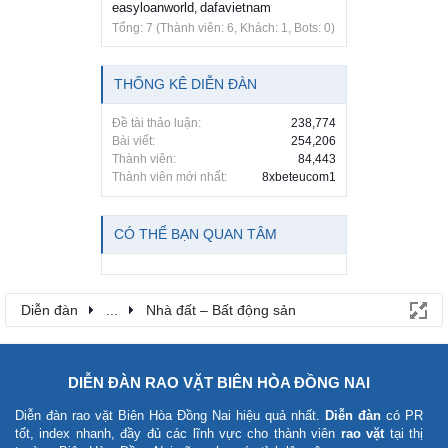
easyloanworld
dafavietnam
,
Tổng: 7 (Thành viên: 6, Khách: 1, Bots: 0)
THỐNG KÊ DIỄN ĐÀN
Đề tài thảo luận:
238,774
Bài viết:
254,206
Thành viên:
84,443
Thành viên mới nhất:
8xbeteucom1
CÓ THỂ BẠN QUAN TÂM
Diễn đàn
...
Nhà đất – Bất động sản
DIỄN ĐÀN RAO VẶT BIÊN HÒA ĐỒNG NAI
Diễn đàn rao vặt Biên Hòa Đồng Nai
hiệu quả nhất.
Diễn đàn
có PR
tốt, index nhanh, đầy đủ các lĩnh vực cho thành viên
rao vặt
tại thị