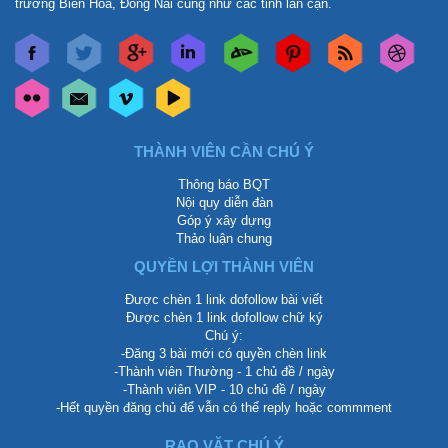
trường Biên Hòa, Đồng Nai cũng như các tỉnh lân cận.
THÀNH VIÊN CẦN CHÚ Ý
Thông báo BQT
Nội quy diễn đàn
Góp ý xây dựng
Thảo luận chung
QUYỀN LỢI THÀNH VIÊN
Được chèn 1 link dofollow bài viết
Được chèn 1 link dofollow chữ ký
Chú ý:
-Đăng 3 bài mới có quyền chèn link
-Thành viên Thường - 1 chủ đề / ngày
-Thành viên VIP - 10 chủ đề / ngày
-Hết quyền đăng chủ để vẫn có thể reply hoặc commment
RAO VẶT CHÚ Ý