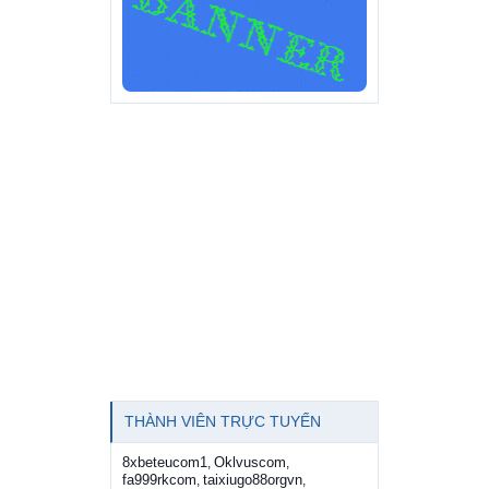
THÀNH VIÊN TRỰC TUYẾN
8xbeteucom1
Oklvuscom
,
,
fa999rkcom
taixiugo88orgvn
,
,