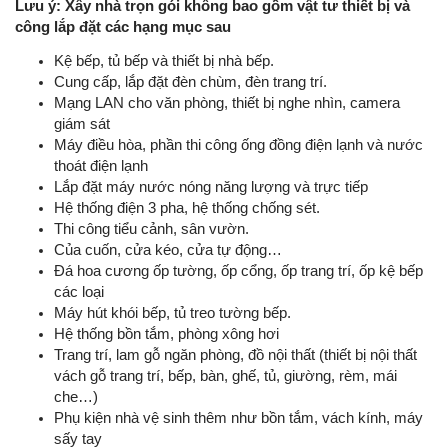
Lưu ý: Xây nhà trọn gói không bao gồm vật tư thiết bị và
công lắp đặt các hạng mục sau
Kệ bếp, tủ bếp và thiết bị nhà bếp.
Cung cấp, lắp đặt đèn chùm, đèn trang trí.
Mạng LAN cho văn phòng, thiết bị nghe nhìn, camera
giám sát
Máy điều hòa, phần thi công ống đồng điện lạnh và nước
thoát điện lạnh
Lắp đặt máy nước nóng năng lượng và trực tiếp
Hệ thống điện 3 pha, hệ thống chống sét.
Thi công tiểu cảnh, sân vườn.
Của cuốn, cửa kéo, cửa tự động…
Đá hoa cương ốp tường, ốp cổng, ốp trang trí, ốp kệ bếp
các loại
Máy hút khói bếp, tủ treo tường bếp.
Hệ thống bồn tắm, phòng xông hơi
Trang trí, lam gỗ ngăn phòng, đồ nội thất (thiết bị nội thất
vách gỗ trang trí, bếp, bàn, ghế, tủ, giường, rèm, mái
che…)
Phụ kiện nhà vệ sinh thêm như bồn tắm, vách kính, máy
sấy tay