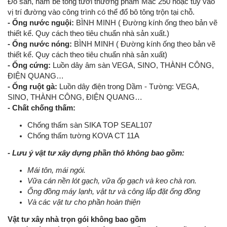
Đổ sàn, hầm bê tông tươi thương phẩm Mác 250 hoặc tùy vào
vị trí đường vào công trình có thể đổ bô tông trộn tại chỗ.
- Ống nước nguội:
BÌNH MINH ( Đường kính ống theo bản vẽ
thiết kế. Quy cách theo tiêu chuẩn nhà sản xuất.)
- Ống nước nóng:
BÌNH MINH ( Đường kính ống theo bản vẽ
thiết kế. Quy cách theo tiêu chuẩn nhà sản xuất)
- Ống cứng:
Luồn dây âm sàn VEGA, SINO, THÀNH CÔNG,
ĐIỆN QUANG…
- Ống ruột gà:
Luồn dây điện trong Dầm - Tường: VEGA,
SINO, THÀNH CÔNG, ĐIỆN QUANG…
- Chất chống thấm:
Chống thấm sàn SIKA TOP SEAL107
Chống thấm tường KOVA CT 11A
- Lưu ý vật tư xây dựng phần thô không bao gồm:
Mái tôn, mái ngói.
Vữa cán nền lót gạch, vữa ốp gạch và keo chà ron.
Ống đồng máy lạnh, vật tư và công lắp đặt ống đồng
Và các vật tư cho phần hoàn thiện
Vật tư xây nhà trọn gói không bao gồm