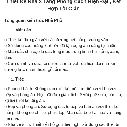
Thiết Kế Nhà 3 Tầng Phong Cách Hiện Đại , Kết
Hợp Tối Giản
Tổng quan kiến trúc Nhà Phố
Mặt tiền
o Thiết kế đơn giản với các đường nét thẳng, vuông vắn.
o Sử dụng các mảng kính lớn để tận dụng ánh sáng tự nhiên.
o Màu sắc chủ đạo là các tông màu trung tính như trắng, xám,
đen.
o Cửa chính và cửa sổ được làm từ vật liệu hiện đại như kính
cường lực, nhôm hoặc gỗ tối màu.
Trệt:
o Phòng khách: Không gian mở, kết nối trực tiếp với khu vực
bếp và phòng ăn. Nội thất đơn giản, tinh tế với ghế sofa, bàn trà,
kệ tivi thiết kế tối giản.
o Bếp và phòng ăn: Sử dụng các tủ bếp và bàn ăn với thiết kế
thẳng, không có chi tiết phức tạp. Màu sắc bếp hài hòa với tổng
thể nhà.
o Nhà vệ sinh: Thiết kế nhỏ gọn, tiện nghi, sử dụng các thiết bị