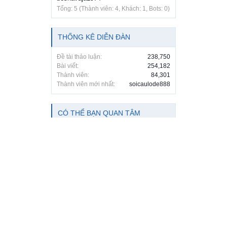
Tổng: 5 (Thành viên: 4, Khách: 1, Bots: 0)
THỐNG KÊ DIỄN ĐÀN
Đề tài thảo luận:
238,750
Bài viết:
254,182
Thành viên:
84,301
Thành viên mới nhất:
soicaulode888
CÓ THỂ BẠN QUAN TÂM
Diễn đàn
...
Rao vặt tổng hợp - Uy tín - Miễn phí
DIỄN ĐÀN RAO VẶT BIÊN HÒA ĐỒNG NAI
Diễn đàn rao vặt Biên Hòa Đồng Nai
hiệu quả nhất.
Diễn đàn
có PR
tốt, index nhanh, đầy đủ các lĩnh vực cho thành viên
rao vặt
tại thị
trường Biên Hòa, Đồng Nai cũng như các tỉnh lân cận.