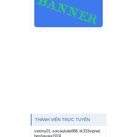
THÀNH VIÊN TRỰC TUYẾN
vietmy01
soicaulode888
tk333vipnet
,
,
,
beshavaja1974