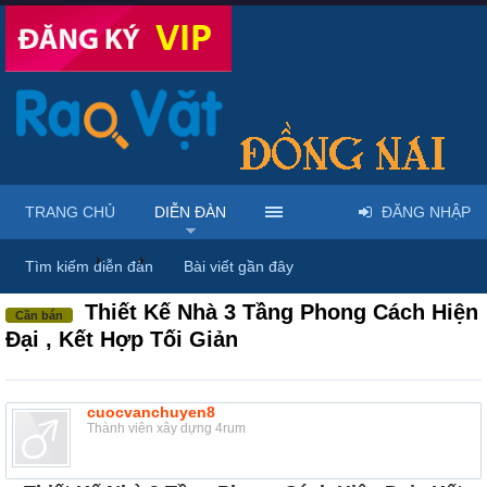
TRANG CHỦ
DIỄN ĐÀN
ĐĂNG NHẬP
Diễn đàn
...
Rao vặt tổng hợp - Uy tín - Miễn phí
Tìm kiếm diễn đàn
Bài viết gần đây
Thiết Kế Nhà 3 Tầng Phong Cách Hiện
Cần bán
Đại , Kết Hợp Tối Giản
cuocvanchuyen8
Thành viên xây dựng 4rum