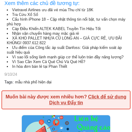
Xem thêm các chủ đề tương tự:
Vietravel Airlines ưu đãi vé mùa Thu chỉ từ 18K
Tra Cứu Xổ Số
Cấu hình iPhone 18 – Cập nhật thông tin nổi bật, tư vấn chọn máy
phù hợp
Cáp Điều Khiển ALTEK KABEL Truyền Tín Hiệu Tốt
Nhận vận chuyển hàng may mặc giá rẻ
XẢ KHO PALLET NHỰA CŨ LONG AN – GIÁ CỰC RẺ, ƯU ĐÃI
KHỦNG! 0937.612.822
Ưu điểm của Công tắc áp suất Danfoss: Giải pháp kiểm soát áp
suất hiệu quả
Vì sao lối sống lành mạnh giúp cơ thể luôn tràn đầy năng lượng?
Vì Sao Cần Xem Cả Quẻ Chủ Và Quẻ Hỗ?
In hóa đơn bán lẻ tại Phan Thiết
9/10/24
Tags
:
mẫu nhà phố hiện đại
Muốn bài này được xem nhiều hơn?
Click để sử dụng
Dịch vụ Đẩy tin