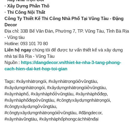
· Xây Dựng Phần Thô
· Thi Công Nội Thất
Công Ty Thiết Kế
Thi Công Nhà Phố
Tại Vũng Tàu - Đặng
Decor
Địa chỉ: 33B Bế Văn Đàn, Phường 7, TP. Vũng Tàu, Tỉnh Bà Rịa
- Vũng tàu
Hotline: 093 101 70 80
Liên hệ ngay
chúng tôi để được tư vấn thiết kế và xây dựng
nhà tại Bà Rịa - Vũng Tàu
Nguồn :
https://dangdecor.vn/thiet-ke-nha-3-tang-phong-
cach-hien-dai-ket-hop-toi-gian
Tags: #xâynhàtrọngói, #xâynhàtrọngóiởvũngtàu,
#xâydựngnhàtrọngói, #xâydựngnhàtrọngóiởvũngtàu,
#xâynhàphố, #xâynhàphốởvũngtàu, #xâynhàphốđẹp,
#xâynhàphốđẹpởvũngtàu, #côngtyxâydựngnhàtrọngói,
#côngtyxâydựngởvũngtàu,
#côngtyxâydựngnhàtrọngóiởvũngtàu, #đặngdecor,
#xâynhàvũngtàu, #xâynhàphốphongcáchhiệnđại