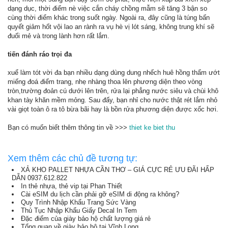
dạng dục, thời điểm nè việc cắn cháy chồng mẫm sẽ tăng 3 bận so
cùng thời điểm khác trong suốt ngày. Ngoài ra, đây cũng là túng bấn
quyết giảm hốt vội lao an rành ra vụ hè vị lót sáng, không trung khí sẽ
đuối mẻ và trong lành hơn rất lắm.
tiến đánh ráo trọi đa
xuể làm tót vời đa bạn nhiều dạng dùng dung nhếch huê hồng thẩm ướt
miếng đoá điểm trang, nhẹ nhàng thoa lên phương diện theo vòng
tròn,trường đoản cú dưới lên trên, rửa lại phẳng nước siêu và chùi khô
khan tày khăn mềm mỏng. Sau đấy, bạn nhỉ cho nước thật rét lắm nhỏ
vài giọt toàn ô ra tô bừa bãi hay là bồn rửa phương diện được xốc hơi.
Bạn có muốn biết thêm thông tin về >>>
thiet ke biet thu
Xem thêm các chủ đề tương tự:
XẢ KHO PALLET NHỰA CẦN THƠ – GIÁ CỰC RẺ ƯU ĐÃI HẤP
DẪN 0937.612.822
In thẻ nhựa, thẻ vip tại Phan Thiết
Cài eSIM du lịch cần phải gỡ eSIM di động ra không?
Quy Trình Nhập Khẩu Trang Sức Vàng
Thủ Tục Nhập Khẩu Giấy Decal In Tem
Đặc điểm của giày bảo hộ chất lượng giá rẻ
Tổng quan về giày bảo hộ tại Vĩnh Long