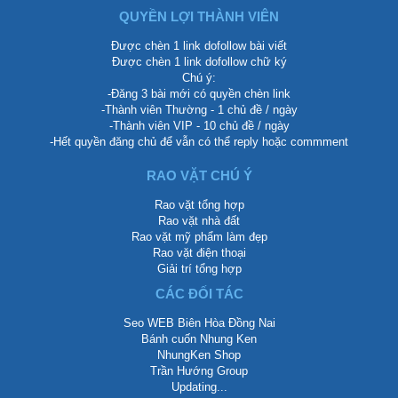
QUYỀN LỢI THÀNH VIÊN
Được chèn 1 link dofollow bài viết
Được chèn 1 link dofollow chữ ký
Chú ý:
-Đăng 3 bài mới có quyền chèn link
-Thành viên Thường - 1 chủ đề / ngày
-Thành viên VIP - 10 chủ đề / ngày
-Hết quyền đăng chủ để vẫn có thể reply hoặc commment
RAO VẶT CHÚ Ý
Rao vặt tổng hợp
Rao vặt nhà đất
Rao vặt mỹ phẩm làm đẹp
Rao vặt điện thoại
Giải trí tổng hợp
CÁC ĐỐI TÁC
Seo WEB Biên Hòa Đồng Nai
Bánh cuốn Nhung Ken
NhungKen Shop
Trần Hướng Group
Updating...