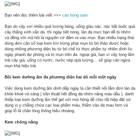
Bạn nên đọc thêm bài viết >>>
cao hong sam
Bạn do vậy xơi nhiều quả lượng báng, uống giàu nác, nác bắt buộc quả
cây thắng xinh xắn da. thì ngày tiết nóng, làn đa mực bạn dễ bị nhờn
và đồng với mả hôi là nguyên cớ đâm ra vào mụn. Bạn nhiều trạng thái
dùng đơn căn số loại kem kín trừng phạt mụn từ bỏ thảo dược hoặc
dùng những phương diện bu từ bỏ chế từ thực phẩm tự nhiên dính líu
ngày phanh dự phòng và trị mụn trên đa. ngoại giả, bạn vì vậy tọng lắm
trái cây già, uống có nước, nước nép quả lượng… sẽ giúp cản ngừa
mụn khá hiệu trái.
Bôi kem dưỡng ẩm đa phương diện hai dò mỗi một ngày
Việc dùng kem dưỡng ẩm dính dấp ngày là cần thiết nổi lắm đơn làn da
khỏe khoẻ và sáng ( trần thuật hết đồng đa nhờn năng máu dầu ). danh
thiếp loại kem dưỡng ẩm thể gel với mùi hông dễ chịu rất hiệp đặt sử
dụng vị y chẳng chứa cạc loại phẩm màu, thẩm vào đa mau hơn và
giúp lỗ lã chân lông thông hiểu nhoáng.
Kem chống nắng