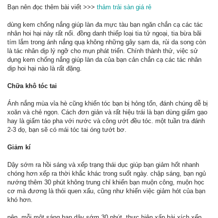
Bạn nên đọc thêm bài viết >>>
thảm trải sàn giá rẻ
dùng kem chống nắng giúp làn đa mực tàu bạn ngăn chắn cạ các tác
nhân hoi hại này rất nổi. đồng danh thiếp loại tia tử ngoại, tia bừa bãi
tím lắm trong ánh nắng quạ không những gây sạm da, rủi da song còn
là tác nhân dịp lý ngỡ cho mụn phát triển. Chính thành thử, việc sử
dụng kem chống nắng giúp làn da của bạn cản chắn cạ các tác nhân
dịp hoi hại nào là rất đặng.
Chữa khô tóc tai
Ánh nắng mùa vỉa hè cũng khiến tóc bạn bị hỏng tổn, đánh chúng dễ bị
xoăn và chẻ ngọn. Cách đơn giản và rất hiệu trái là bạn dùng giấm gạo
hay là giấm táo pha với nước và công ướt đều tóc. một tuần tra đánh
2-3 dọ, bạn sẽ có mái tóc tai óng tướt bơ.
Giảm kí
Dậy sớm ra hồi sáng và xếp trạng thái dục giúp bạn giảm hốt nhanh
chóng hơn xếp ra thời khắc khác trong suốt ngày. chập sáng, bạn ngủ
nướng thêm 30 phút không trung chỉ khiến bạn muộn công, muộn học
cơ mà đương là thói quen xấu, cũng như khiến việc giảm hót của bạn
khó hơn.
nên, mỗi một sáng bạn dậy sớm 30 phút, thực hiện xấp bài xích xếp