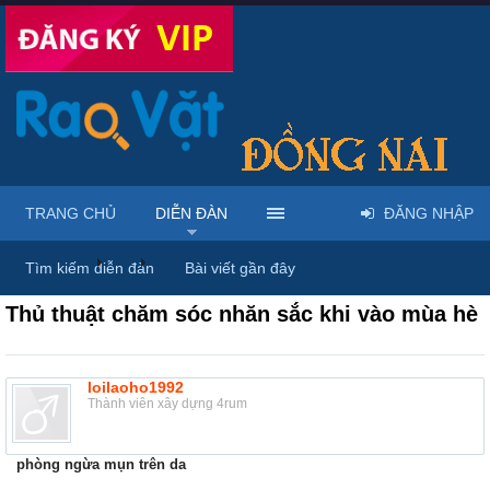
TRANG CHỦ
DIỄN ĐÀN
ĐĂNG NHẬP
Diễn đàn
...
Rao vặt tổng hợp - Uy tín - Miễn phí
Tìm kiếm diễn đàn
Bài viết gần đây
Thủ thuật chăm sóc nhăn sắc khi vào mùa hè
loilaoho1992
Thành viên xây dựng 4rum
phòng ngừa mụn trên da