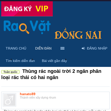
TRANG CHỦ
DIỄN ĐÀN
ĐĂNG NHẬP
...
Diễn đàn
Thảo luận chung
Thùng rác
Tìm kiếm diễn đàn
Bài viết gần đây
Thùng rác ngoài trời 2 ngăn phân
Toàn quốc
loại rác thải có hai ngăn
hanatc89
Thành viên xây dựng 4rum