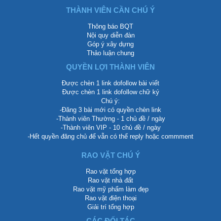
THÀNH VIÊN CẦN CHÚ Ý
Thông báo BQT
Nội quy diễn đàn
Góp ý xây dựng
Thảo luận chung
QUYỀN LỢI THÀNH VIÊN
Được chèn 1 link dofollow bài viết
Được chèn 1 link dofollow chữ ký
Chú ý:
-Đăng 3 bài mới có quyền chèn link
-Thành viên Thường - 1 chủ đề / ngày
-Thành viên VIP - 10 chủ đề / ngày
-Hết quyền đăng chủ để vẫn có thể reply hoặc commment
RAO VẶT CHÚ Ý
Rao vặt tổng hợp
Rao vặt nhà đất
Rao vặt mỹ phẩm làm đẹp
Rao vặt điện thoại
Giải trí tổng hợp
CÁC ĐỐI TÁC