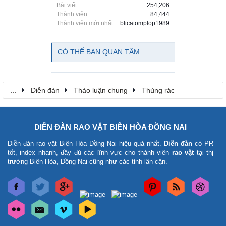
Bài viết:
254,206
Thành viên:
84,444
Thành viên mới nhất:
blicatomplop1989
CÓ THỂ BẠN QUAN TÂM
...
Diễn đàn
Thảo luận chung
Thùng rác
DIỄN ĐÀN RAO VẶT BIÊN HÒA ĐỒNG NAI
Diễn đàn rao vặt Biên Hòa Đồng Nai
hiệu quả nhất.
Diễn đàn
có PR
tốt, index nhanh, đầy đủ các lĩnh vực cho thành viên
rao vặt
tại thị
trường Biên Hòa, Đồng Nai cũng như các tỉnh lân cận.