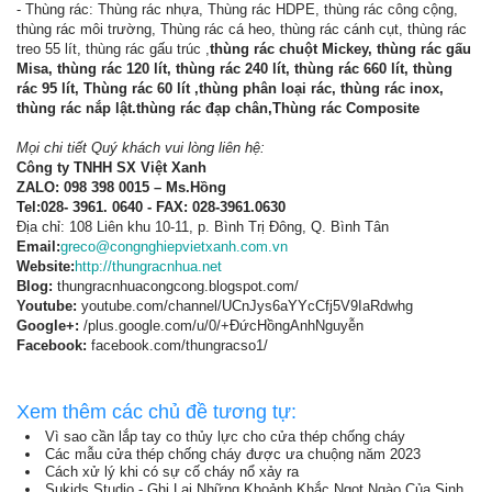
- Thùng rác: Thùng rác nhựa, Thùng rác HDPE, thùng rác công cộng,
thùng rác môi trường, Thùng rác cá heo, thùng rác cánh cụt, thùng rác
treo 55 lít, thùng rác gấu trúc ,
thùng rác chuột Mickey, thùng rác gấu
Misa, thùng rác 120 lít, thùng rác 240 lít, thùng rác 660 lít, thùng
rác 95 lít, Thùng rác 60 lít ,thùng phân loại rác, thùng rác inox,
thùng rác nắp lật.thùng rác đạp chân,Thùng rác Composite
Mọi chi tiết Quý khách vui lòng liên hệ:
Công ty TNHH SX Việt Xanh
ZALO: 098 398 0015 – Ms.Hồng
Tel:028- 3961. 0640 - FAX: 028-3961.0630
Địa chỉ: 108 Liên khu 10-11, p. Bình Trị Đông, Q. Bình Tân
Email:
greco@congnghiepvietxanh.com.vn
Website:
http://thungracnhua.net
Blog:
thungracnhuacongcong.blogspot.com/
Youtube:
youtube.com/channel/UCnJys6aYYcCfj5V9IaRdwhg
Google+:
/plus.google.com/u/0/+ĐứcHồngAnhNguyễn
Facebook:
facebook.com/thungracso1/
Xem thêm các chủ đề tương tự:
Vì sao cần lắp tay co thủy lực cho cửa thép chống cháy
Các mẫu cửa thép chống cháy được ưa chuộng năm 2023
Cách xử lý khi có sự cố cháy nổ xảy ra
Sukids Studio - Ghi Lại Những Khoảnh Khắc Ngọt Ngào Của Sinh