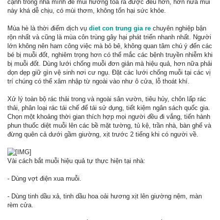
cạnh trong nhà mình để mùi hương tỏa ra được đều hơn, hơn nữa mùi
này khá dễ chịu, có mùi thơm, không tổn hại sức khỏe.
Mùa hè là thời điểm dịch vụ
diet con trung gia re
chuyên nghiệp bận
rộn nhất và cũng là mùa côn trùng gây hại phát triển nhanh nhất. Người
lớn không nên ham công việc mà bỏ bê, không quan tâm chú ý đến các
bé bị muỗi đốt, nghiêm trọng hơn có thể mắc các bệnh truyền nhiễm khi
bị muỗi đốt. Dùng lưới chống muỗi đơn giản mà hiệu quả, hơn nữa phải
dọn dẹp giữ gìn vệ sinh nơi cư ngụ. Đặt các lưới chống muỗi tại các vị
trí chúng có thể xâm nhập từ ngoài vào như ô cửa, lỗ thoát khí.
Xử lý toàn bộ rác thải trong và ngoài sân vườn, tiêu hủy, chôn lấp rác
thải, phân loại rác tái chế để tái sử dụng, tiết kiệm ngân sách quốc gia.
Chọn một khoảng thời gian thích hợp mọi người đều đi vắng, tiến hành
phun thuốc diệt muỗi lên các bề mặt tường, tủ kệ, trần nhà, bàn ghế và
đừng quên cả dưới gầm giường, xịt trước 2 tiếng khi có người về.
Vài cách bắt muỗi hiệu quả tự thực hiện tại nhà:
- Dùng vợt điện xua muỗi.
- Dùng tinh dầu xả, tinh dầu hoa oải hương xịt lên giường nệm, màn
rèm cửa.