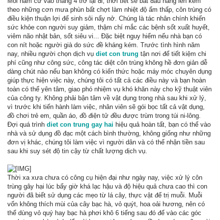
Mỗi năm cứ vào tháng 4 trở lại đi, thời tiết sẽ bắt đầu nắng lên kèm
theo những cơn mưa phùn bất chợt làm nhiệt độ ẩm thấp, côn trùng có
điều kiện thuận lợi để sinh sôi nẩy nở. Chúng là tác nhân chính khiến
sức khỏe con người suy giảm, thậm chí mắc các bệnh sốt xuất huyết,
viêm não nhật bản, sốt siêu vi... Đặc biệt nguy hiểm nếu nhà bạn có
con nít hoặc người già do sức đề kháng kém. Trước tình hình năm
nay, nhiều người chọn dịch vụ
diet con trung
tận nơi để tiết kiệm chi
phí cũng như công sức, công tác diệt côn trùng không hề đơn giản dễ
dàng chút nào nếu bạn không có kiến thức hoặc máy móc chuyên dụng
giúp thực hiện việc này, chúng tôi có tất cả các điều này và bạn hoàn
toàn có thể yên tâm, giao phó nhiệm vụ khó khăn này cho kỹ thuật viên
của công ty. Không phải bận tâm về vật dụng trong nhà sau khi xử lý,
vì trước khi tiến hành làm việc, nhân viên sẽ gói bọc tất cả vật dụng,
đồ chơi trẻ em, quần áo, đồ điện tử đều được trùm trong túi ni-lông.
Đợi quá trình
diet con trung gay hai
hiệu quả hoàn tất, bạn có thể vào
nhà và sử dụng đồ đạc một cách bình thường, không giống như những
đơn vị khác, chúng tôi làm việc vì người dân và có thể nhận tiền sau
sau khi suy sét độ tin cậy từ chất lượng dịch vụ.
Thời xa xưa chưa có công cụ hiện đại như ngày nay, việc xử lý côn
trùng gây hại lúc bấy giờ khá lạc hậu và độ hiệu quả chưa cao thì con
người đã biết sử dụng các mẹo từ lá cây, thực vật để trị muỗi. Muỗi
vốn không thích mùi của cây bạc hà, vỏ quýt, hoa oải hương, nên có
thể dùng vỏ quý hay bạc hà phơi khô 6 tiếng sau đó để vào các góc