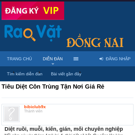
TRANG CHỦ
DIỄN ĐÀN
ĐĂNG NHẬP
...
Diễn đàn
Thảo luận chung
Thùng rác
Tìm kiếm diễn đàn
Bài viết gần đây
Tiêu Diệt Côn Trùng Tận Nơi Giá Rẻ
bibiclub9x
Thành viên
Diệt ruồi, muỗi, kiến, gián, mối chuyên nghiệp