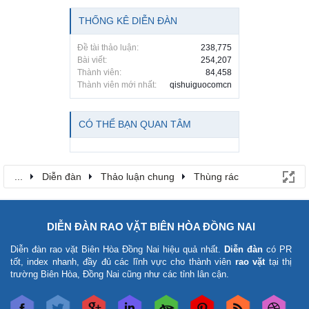
THỐNG KÊ DIỄN ĐÀN
Đề tài thảo luận:
238,775
Bài viết:
254,207
Thành viên:
84,458
Thành viên mới nhất:
qishuiguocomcn
CÓ THỂ BẠN QUAN TÂM
...
Diễn đàn
Thảo luận chung
Thùng rác
DIỄN ĐÀN RAO VẶT BIÊN HÒA ĐỒNG NAI
Diễn đàn rao vặt Biên Hòa Đồng Nai
hiệu quả nhất.
Diễn đàn
có PR
tốt, index nhanh, đầy đủ các lĩnh vực cho thành viên
rao vặt
tại thị
trường Biên Hòa, Đồng Nai cũng như các tỉnh lân cận.