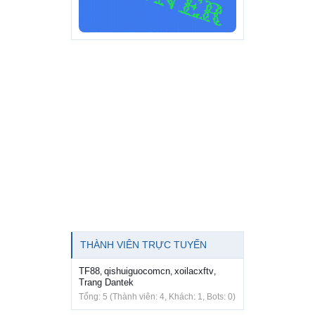
THÀNH VIÊN TRỰC TUYẾN
TF88
qishuiguocomcn
xoilacxftv
,
,
,
Trang Dantek
Tổng: 5 (Thành viên: 4, Khách: 1, Bots: 0)