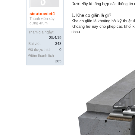
Dưới đây là tổng hợp các thông tin 
sieutocviet4
1. Khe co giãn là gì?
Thành viên xây
Khe co giãn là khoảng hở kỹ thuật đ
dựng 4rum
Khoảng hở này cho phép các khối kế
nhau.
Tham gia ngày:
25/4/19
Bài viết:
343
Đã được thích:
0
Điểm thành tích:
285