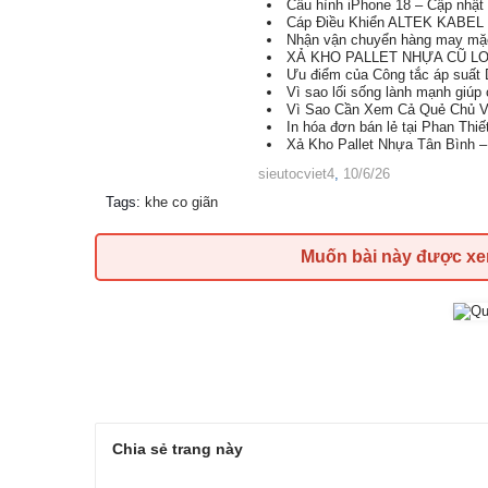
Cấu hình iPhone 18 – Cập nhật 
Cáp Điều Khiển ALTEK KABEL T
Nhận vận chuyển hàng may mặc
XẢ KHO PALLET NHỰA CŨ LON
Ưu điểm của Công tắc áp suất D
Vì sao lối sống lành mạnh giúp
Vì Sao Cần Xem Cả Quẻ Chủ 
In hóa đơn bán lẻ tại Phan Thiế
Xả Kho Pallet Nhựa Tân Bình 
sieutocviet4
,
10/6/26
Tags
:
khe co giãn
Muốn bài này được x
Chia sẻ trang này