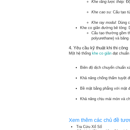
Khe răng lược thép:
Độ 
Khe cao su:
Cấu tạo từ
Khe ray modul:
Dùng ch
Khe co giãn đường bê tông: 
Cấu tạo thường gồm tha
polyurethane) và băn
4. Yêu cầu kỹ thuật khi thi công
Một hệ thống
khe co giãn
đạt chuẩn 
Biên độ dịch chuyển chuẩn xác
Khả năng chống thấm tuyệt đố
Bề mặt bằng phẳng với mặt đ
Khả năng chịu mài mòn và chố
Xem thêm các chủ đề tươ
Tra Cứu Xổ Số