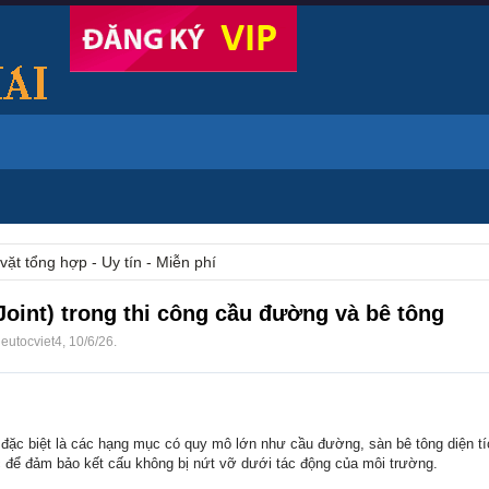
vặt tổng hợp - Uy tín - Miễn phí
oint) trong thi công cầu đường và bê tông
ieutocviet4
,
10/6/26
.
 đặc biệt là các hạng mục có quy mô lớn như cầu đường, sàn bê tông diện tí
uộc để đảm bảo kết cấu không bị nứt vỡ dưới tác động của môi trường.