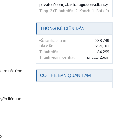
private Zoom
afastrategicconsultancy
,
Tổng: 3 (Thành viên: 2, Khách: 1, Bots: 0)
THỐNG KÊ DIỄN ĐÀN
Đề tài thảo luận:
238,749
Bài viết:
254,181
Thành viên:
84,299
Thành viên mới nhất:
private Zoom
ạo ra nội ứng
CÓ THỂ BẠN QUAN TÂM
yển liên tục.
o.