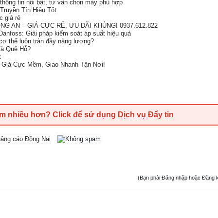
thông tin nổi bật, tư vấn chọn máy phù hợp
ruyền Tín Hiệu Tốt
 giá rẻ
G AN – GIÁ CỰC RẺ, ƯU ĐÃI KHỦNG! 0937.612.822
anfoss: Giải pháp kiểm soát áp suất hiệu quả
 cơ thể luôn tràn đầy năng lượng?
Và Quẻ Hỗ?
t
– Giá Cực Mềm, Giao Nhanh Tận Nơi!
em nhiều hơn?
Click để sử dụng Dịch vụ Đẩy tin
(Bạn phải Đăng nhập hoặc Đăng ký đ