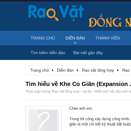
TRANG CHỦ
DIỄN ĐÀN
THÀNH VIÊN
Tìm kiếm diễn đàn
Bài viết gần đây
Trang chủ
Diễn đàn
Rao vặt tổng hợp
Rao 
Tìm hiểu về Khe Co Giãn (Expansion J
Thảo luận trong '
Rao vặt tổng hợp - Uy tín - Miễn phí
' bắt đầu bởi
s
Chào anh em,
Trong thi công xây dựng công trình,
giãn là một chi tiết kỹ thuật bắt b