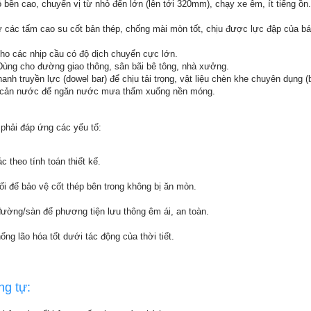
bền cao, chuyển vị từ nhỏ đến lớn (lên tới 320mm), chạy xe êm, ít tiếng ồn.
 các tấm cao su cốt bản thép, chống mài mòn tốt, chịu được lực đập của bá
o các nhịp cầu có độ dịch chuyển cực lớn.
Dùng cho đường giao thông, sân bãi bê tông, nhà xưởng.
nh truyền lực (dowel bar) để chịu tải trọng, vật liệu chèn khe chuyên dụng (
g cản nước để ngăn nước mưa thấm xuống nền móng.
phải đáp ứng các yếu tố:
 theo tính toán thiết kế.
i để bảo vệ cốt thép bên trong không bị ăn mòn.
ường/sàn để phương tiện lưu thông êm ái, an toàn.
ng lão hóa tốt dưới tác động của thời tiết.
ng tự: