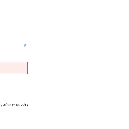
#1
ể trả lời bài viết.)