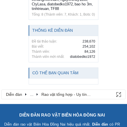
CtyLasa
diatobedko1972
bao ho 3m
,
,
,
tinhtrieuan
TF88
,
Tổng: 8 (Thành viên: 7, Khách: 1, Bots: 0)
THỐNG KÊ DIỄN ĐÀN
Đề tài thảo luận:
238,670
Bài viết:
254,102
Thành viên:
84,126
Thành viên mới nhất:
diatobedko1972
CÓ THỂ BẠN QUAN TÂM
Diễn đàn
...
Rao vặt tổng hợp - Uy tín - Miễn phí
DIỄN ĐÀN RAO VẶT BIÊN HÒA ĐỒNG NAI
Diễn đàn rao vặt Biên Hòa Đồng Nai
hiệu quả nhất.
Diễn đàn
có PR