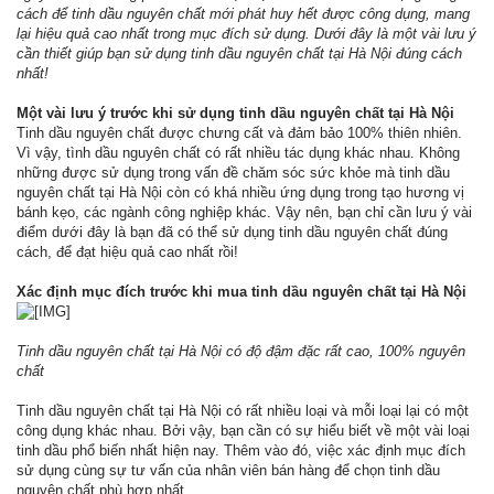
cách để tinh dầu nguyên chất mới phát huy hết được công dụng, mang
lại hiệu quả cao nhất trong mục đích sử dụng. Dưới đây là một vài lưu ý
cần thiết giúp bạn sử dụng tinh dầu nguyên chất tại Hà Nội đúng cách
nhất!
Một vài lưu ý trước khi sử dụng tinh dầu nguyên chất tại Hà Nội
Tinh dầu nguyên chất được chưng cất và đảm bảo 100% thiên nhiên.
Vì vậy, tình dầu nguyên chất có rất nhiều tác dụng khác nhau. Không
những được sử dụng trong vấn đề chăm sóc sức khỏe mà tinh dầu
nguyên chất tại Hà Nội còn có khá nhiều ứng dụng trong tạo hương vị
bánh kẹo, các ngành công nghiệp khác. Vậy nên, bạn chỉ cần lưu ý vài
điểm dưới đây là bạn đã có thể sử dụng tinh dầu nguyên chất đúng
cách, để đạt hiệu quả cao nhất rồi!
Xác định mục đích trước khi mua tinh dầu nguyên chất tại Hà Nội
Tinh dầu nguyên chất tại Hà Nội có độ đậm đặc rất cao, 100% nguyên
chất
Tinh dầu nguyên chất tại Hà Nội có rất nhiều loại và mỗi loại lại có một
công dụng khác nhau. Bởi vậy, bạn cần có sự hiểu biết về một vài loại
tinh dầu phổ biến nhất hiện nay. Thêm vào đó, việc xác định mục đích
sử dụng cùng sự tư vấn của nhân viên bán hàng để chọn tinh dầu
nguyên chất phù hợp nhất.