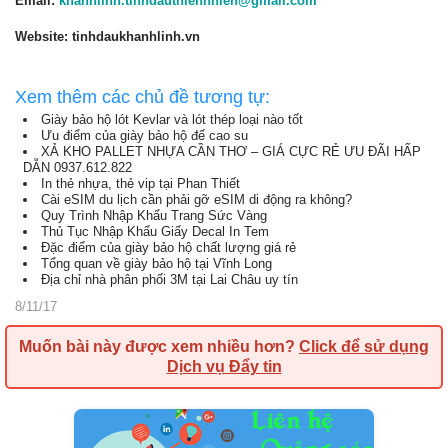
Email:
khanhlinh.tinhdauthiennhien@gmail.com
Website: tinhdaukhanhlinh.vn
Xem thêm các chủ đề tương tự:
Giày bảo hộ lót Kevlar và lót thép loại nào tốt
Ưu điểm của giày bảo hộ đế cao su
XẢ KHO PALLET NHỰA CẦN THƠ – GIÁ CỰC RẺ ƯU ĐÃI HẤP
DẪN 0937.612.822
In thẻ nhựa, thẻ vip tại Phan Thiết
Cài eSIM du lịch cần phải gỡ eSIM di động ra không?
Quy Trình Nhập Khẩu Trang Sức Vàng
Thủ Tục Nhập Khẩu Giấy Decal In Tem
Đặc điểm của giày bảo hộ chất lượng giá rẻ
Tổng quan về giày bảo hộ tại Vĩnh Long
Địa chỉ nhà phân phối 3M tại Lai Châu uy tín
8/11/17
Muốn bài này được xem nhiều hơn?
Click để sử dụng
Dịch vụ Đẩy tin