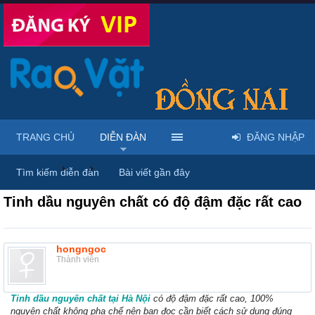
TRANG CHỦ
DIỄN ĐÀN
ĐĂNG NHẬP
Diễn đàn
...
Rao vặt tổng hợp - Uy tín - Miễn phí
Tìm kiếm diễn đàn
Bài viết gần đây
Tinh dầu nguyên chất có độ đậm đặc rất cao
hongngoc
Thành viên
Tinh dầu nguyên chất tại Hà Nội
có độ đậm đặc rất cao, 100%
nguyên chất không pha chế nên bạn đọc cần biết cách sử dụng đúng