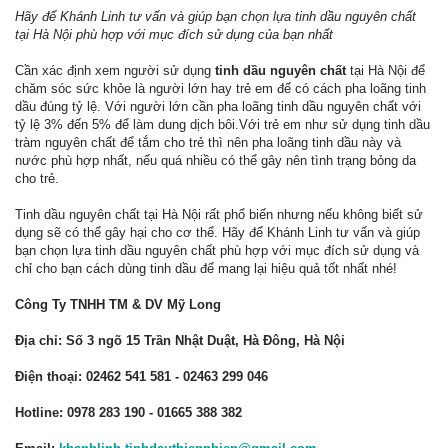
Hãy để Khánh Linh tư vấn và giúp bạn chọn lựa tinh dầu nguyên chất
tại Hà Nội phù hợp với mục đích sử dụng của bạn nhất
Cần xác định xem người sử dụng
tinh dầu nguyên chất
tại Hà Nội để
chăm sóc sức khỏe là người lớn hay trẻ em để có cách pha loãng tinh
dầu đúng tỷ lệ. Với người lớn cần pha loãng tinh dầu nguyên chất với
tỷ lệ 3% đến 5% để làm dung dịch bôi.Với trẻ em như sử dụng tinh dầu
tràm nguyên chất để tắm cho trẻ thì nên pha loãng tinh dầu này và
nước phù hợp nhất, nếu quá nhiều có thể gây nên tình trạng bỏng da
cho trẻ.
Tinh dầu nguyên chất tại Hà Nội rất phổ biến nhưng nếu không biết sử
dụng sẽ có thể gây hại cho cơ thể. Hãy để Khánh Linh tư vấn và giúp
bạn chọn lựa tinh dầu nguyên chất phù hợp với mục đích sử dụng và
chỉ cho bạn cách dùng tinh dầu để mang lại hiệu quả tốt nhất nhé!
Công Ty TNHH TM & DV Mỹ Long
Địa chỉ: Số 3 ngõ 15 Trần Nhật Duật, Hà Đông, Hà Nội
Điện thoại: 02462 541 581 - 02463 299 046
Hotline: 0978 283 190 - 01665 388 382