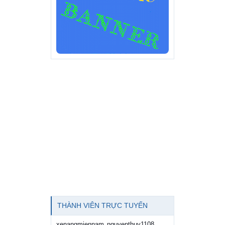
THÀNH VIÊN TRỰC TUYẾN
xenangmiennam
nguyenthuy1108
,
,