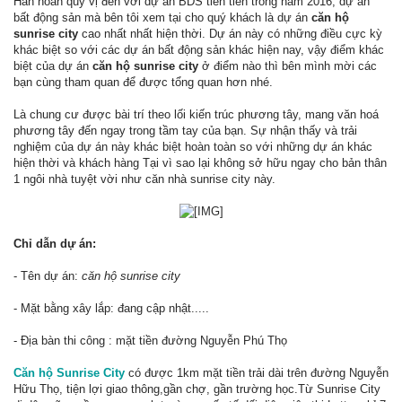
Hân hoan quý vị đến với dự án BDS tiên tiến trong năm 2016, dự án
bất động sản mà bên tôi xem tại cho quý khách là dự án
căn hộ
sunrise city
cao nhất nhất hiện thời. Dự án này có những điều cực kỳ
khác biệt so với các dự án bất động sản khác hiện nay, vậy điểm khác
biệt của dự án
căn hộ sunrise city
ở điểm nào thì bên mình mời các
bạn cùng tham quan để được tổng quan hơn nhé.
Là chung cư được bài trí theo lối kiến trúc phương tây, mang văn hoá
phương tây đến ngay trong tầm tay của bạn. Sự nhận thấy và trải
nghiệm của dự án này khác biệt hoàn toàn so với những dự án khác
hiện thời và khách hàng Tại vì sao lại không sở hữu ngay cho bản thân
1 ngôi nhà tuyệt vời như căn nhà sunrise city này.
Chỉ dẫn dự án:
- Tên dự án:
căn hộ sunrise city
- Mặt bằng xây lắp: đang cập nhật.....
- Địa bàn thi công : mặt tiền đường Nguyễn Phú Thọ
Căn hộ Sunrise City
có được 1km mặt tiền trải dài trên đường Nguyễn
Hữu Thọ, tiện lợi giao thông,gần chợ, gần trường học.Từ Sunrise City