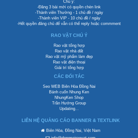
Chú ý:
-Đăng 3 bài mới có quyền chèn link
-Thành viên Thường - 1 chủ đề / ngày
-Thành viên VIP - 10 chủ đề / ngày
-Hết quyền đăng chủ để vẫn có thể reply hoặc commment
RAO VẶT CHÚ Ý
Rao vặt tổng hợp
Rao vặt nhà đất
Rao vặt mỹ phẩm làm đẹp
Rao vặt điện thoại
Giải trí tổng hợp
CÁC ĐỐI TÁC
Seo WEB Biên Hòa Đồng Nai
Bánh cuốn Nhung Ken
NhungKen Shop
Trần Hướng Group
Updating...
LIÊN HỆ QUẢNG CÁO BANNER & TEXTLINK
Biên Hòa, Đồng Nai, Việt Nam
info@dongnairaovat.com