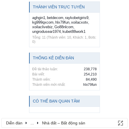
THÀNH VIÊN TRỰC TUYẾN
aghgin1
betdecom
raykobetgiris9
,
,
,
kg999qxcom
hlx79fun
xoilacxotv
,
,
,
xoilaclivebiz
Go88nlcom
,
,
ungrodusear1974
kubet88work1
,
Tổng: 11 (Thành viên: 10, Khách: 1, Bots:
0)
THỐNG KÊ DIỄN ĐÀN
Đề tài thảo luận:
238,778
Bài viết:
254,210
Thành viên:
84,490
Thành viên mới nhất:
hlx79fun
CÓ THỂ BẠN QUAN TÂM
Diễn đàn
...
Nhà đất – Bất động sản