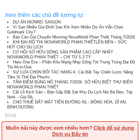
Xem thêm các chủ đề tương tự:
DỰ ÁN MONREI SAIGON
Vì Sao Nhiều Gia Đình Sau Khi Xem Nhiều Dự Án Vẫn Chọn
Goldmark City?
Báo Cáo Giá Chuyển Nhượng NovaWorld Phan Thiết Tháng 7/2026
KHI ĐẠI ĐỘ THỊ NOVAWORLD PHAN THIẾTLÊN ĐÈN – SỨC
HÚT CHO DU LỊCH
CƠ HỘI SỞ HỮU DÒNG SẢN PHẨM CAO CẤP NHẤT
NOVAWORLD PHAN THIẾT – CHỈ TỪ 5.3 TỶ
Haru One Era – Phân Khu Mang Nhịp Sống Trẻ Trung Trong Đại Đô
Thị All-in-One
SỰ LỰA CHỌN ĐỐI TÁC HẠNG A: Cái Bắt Tay Chiến Lược Nâng
Tầm Vị Thế Đạt Phước
TÂM ĐIỂM BÙNG NỔ THÁNG 7/2026: SỞ HỮU BIỆT THỰ BIỂN
NOVAWORLD PHAN THIẾT
Cắt Lỗ Kịch Sàn – Bán Gấp Đất Sát Khu Du Lịch Núi Bà Đen, Tây
Ninh – Giá Rẻ...
CHO THUÊ ĐẤT MẶT TIỀN ĐƯỜNG N1 - ĐÔNG HÒA, DĨ AN,
BÌNH DƯƠNG
2/2/16
Muốn bài này được xem nhiều hơn?
Click để sử dụng
Dịch vụ Đẩy tin