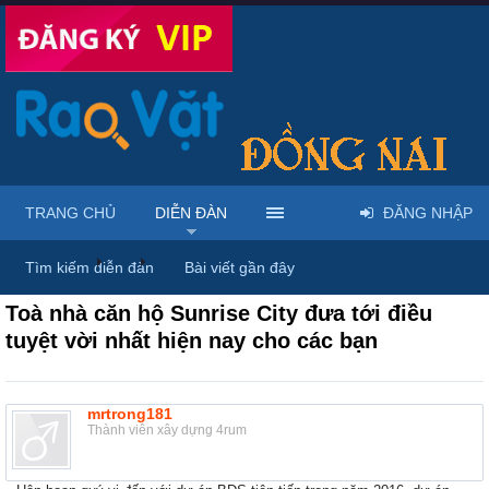
TRANG CHỦ
DIỄN ĐÀN
ĐĂNG NHẬP
Diễn đàn
...
Nhà đất – Bất động sản
Tìm kiếm diễn đàn
Bài viết gần đây
Toà nhà căn hộ Sunrise City đưa tới điều
tuyệt vời nhất hiện nay cho các bạn
mrtrong181
Thành viên xây dựng 4rum