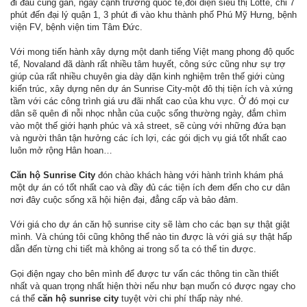
đi đâu cũng gần, ngay cạnh trường quốc tế,đối diện siêu thị Lotte, chỉ 7
phút đến đại lý quận 1, 3 phút đi vào khu thành phố Phú Mỹ Hưng, bệnh
viện FV, bệnh viện tim Tâm Đức.
Với mong tiến hành xây dựng một danh tiếng Việt mang phong độ quốc
tế, Novaland đã dành rất nhiều tâm huyết, công sức cũng như sự trợ
giúp của rất nhiều chuyên gia dày dặn kinh nghiệm trên thế giới cùng
kiến trúc, xây dựng nên dự án Sunrise City-một đô thị tiện ích và xứng
tầm với các công trình giá ưu đãi nhất cao của khu vực. Ở đó mọi cư
dân sẽ quên đi nỗi nhọc nhằn của cuộc sống thường ngày, đắm chìm
vào một thế giới hạnh phúc và xả street, sẽ cùng với những đứa bạn
và người thân tận hưởng các ích lợi, các gói dịch vụ giá tốt nhất cao
luôn mở rộng Hân hoan…
Căn hộ Sunrise City
đón chào khách hàng với hành trình khám phá
một dự án có tốt nhất cao và đầy đủ các tiện ích đem đến cho cư dân
nơi đây cuộc sống xã hội hiện đại, đẳng cấp và bảo đảm.
Với giá cho dự án căn hộ sunrise city sẽ làm cho các bạn sự thật giật
mình. Và chúng tôi cũng không thể nào tin được là với giá sự thật hấp
dẫn đến từng chi tiết mà không ai trong số ta có thể tin được.
Gọi điện ngay cho bên mình để được tư vấn các thông tin cần thiết
nhất và quan trọng nhất hiện thời nếu như bạn muốn có được ngay cho
cá thể
căn hộ sunrise city
tuyệt vời chi phí thấp này nhé.