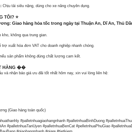
:
Chịu tải siêu nặng, dùng cho xe nâng chuyên dụng.
G TÔI? ⭐
ng: Giao hàng hỏa tốc trong ngày tại Thuận An, Dĩ An, Thủ Dầ
 kho, không qua trung gian.
 trợ xuất hóa đơn VAT cho doanh nghiệp nhanh chóng.
 nếu sản phẩm không đúng chất lượng cam kết.
ẶT HÀNG ��
à nhận báo giá ưu đãi tốt nhất hôm nay, xin vui lòng liên hệ:
ng (Giao hàng toàn quốc)
etnhuathanhly #palletnhuagiaohangnhanh #palletnhuaBinhDuong #palletnhuaTh
iAn #palletnhuaTanUyen #palletnhuaBenCat #pelletnhuaPhuGiao #palletnhu
BauBang #giaohangnhanh #giare #tietkiem