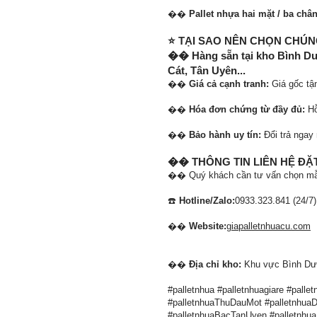
��
Pallet nhựa hai mặt / ba chân
⭐ TẠI SAO NÊN CHỌN CHÚN
�� Hàng sẵn tại kho Bình Dươ
Cát, Tân Uyên...
��
Giá cả cạnh tranh:
Giá gốc tận
��
Hóa đơn chứng từ đầy đủ:
Hỗ
��
Bảo hành uy tín:
Đổi trả ngay
�� THÔNG TIN LIÊN HỆ Đ
�� Quý khách cần tư vấn chọn mẫu v
☎️
Hotline/Zalo:
0933.323.841 (24/7)
��
Website:
giapalletnhuacu.com
��
Địa chỉ kho:
Khu vực Bình Dươ
#palletnhua #palletnhuagiare #pall
#palletnhuaThuDauMot #palletnhuaD
#palletnhuaBacTanUyen #palletnhua