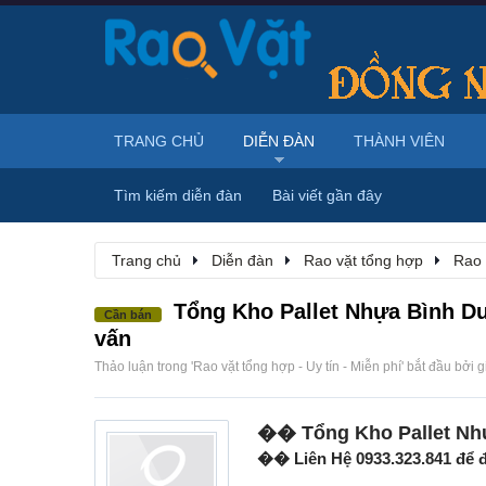
TRANG CHỦ
DIỄN ĐÀN
THÀNH VIÊN
Tìm kiếm diễn đàn
Bài viết gần đây
Trang chủ
Diễn đàn
Rao vặt tổng hợp
Rao 
Tổng Kho Pallet Nhựa Bình Dư
Cần bán
vấn
Thảo luận trong '
Rao vặt tổng hợp - Uy tín - Miễn phí
' bắt đầu bởi
g
�� Tổng Kho Pallet Nh
�� Liên Hệ 0933.323.841 để