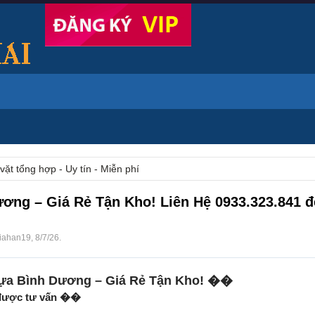
vặt tổng hợp - Uy tín - Miễn phí
ơng – Giá Rẻ Tận Kho! Liên Hệ 0933.323.841 
iahan19
,
8/7/26
.
ựa Bình Dương – Giá Rẻ Tận Kho! ��
 được tư vấn ��