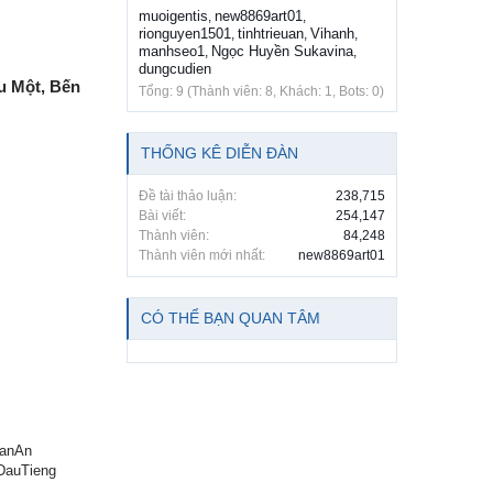
muoigentis
new8869art01
,
,
rionguyen1501
tinhtrieuan
Vihanh
,
,
,
manhseo1
Ngọc Huyền Sukavina
,
,
dungcudien
u Một, Bến
Tổng: 9 (Thành viên: 8, Khách: 1, Bots: 0)
THỐNG KÊ DIỄN ĐÀN
Đề tài thảo luận:
238,715
Bài viết:
254,147
Thành viên:
84,248
Thành viên mới nhất:
new8869art01
CÓ THỂ BẠN QUAN TÂM
uanAn
aDauTieng