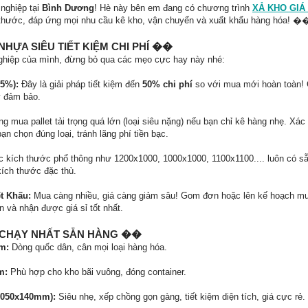
nghiệp tại
Bình Dương
! Hè này bên em đang có chương trình
XẢ KHO GIÁ
h thước, đáp ứng mọi nhu cầu kê kho, vận chuyển và xuất khẩu hàng hóa!
HỰA SIÊU TIẾT KIỆM CHI PHÍ ��
 nghiệp của mình, đừng bỏ qua các mẹo cực hay này nhé:
95%):
Đây là giải pháp tiết kiệm đến
50% chi phí
so với mua mới hoàn toàn! 
ỳ đảm bảo.
 mua pallet tải trọng quá lớn (loại siêu nặng) nếu bạn chỉ kê hàng nhẹ. Xác 
bạn chọn đúng loại, tránh lãng phí tiền bạc.
 kích thước phổ thông như 1200x1000, 1000x1000, 1100x1100.... luôn có s
kích thước đặc thù.
t Khấu:
Mua càng nhiều, giá càng giảm sâu! Gom đơn hoặc lên kế hoạch mu
n và nhận được giá sỉ tốt nhất.
 CHẠY NHẤT SẴN HÀNG ��
m:
Dòng quốc dân, cân mọi loại hàng hóa.
m:
Phù hợp cho kho bãi vuông, đóng container.
x1050x140mm):
Siêu nhẹ, xếp chồng gọn gàng, tiết kiệm diện tích, giá cực rẻ.