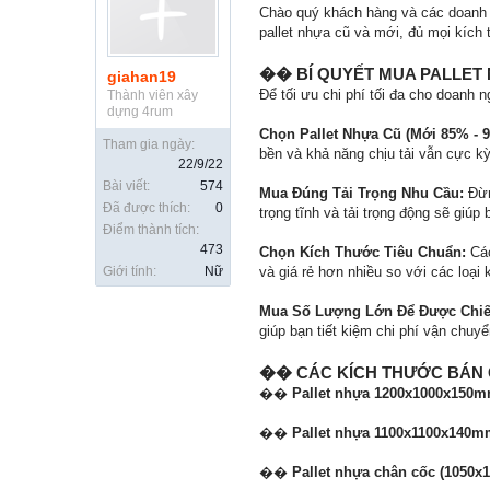
Chào quý khách hàng và các doanh 
pallet nhựa cũ và mới, đủ mọi kíc
�� BÍ QUYẾT MUA PALLET N
giahan19
Để tối ưu chi phí tối đa cho doanh
Thành viên xây
dựng 4rum
Chọn Pallet Nhựa Cũ (Mới 85% - 
Tham gia ngày:
bền và khả năng chịu tải vẫn cực k
22/9/22
Bài viết:
574
Mua Đúng Tải Trọng Nhu Cầu:
Đừng
Đã được thích:
0
trọng tĩnh và tải trọng động sẽ giúp 
Điểm thành tích:
473
Chọn Kích Thước Tiêu Chuẩn:
Các
Giới tính:
Nữ
và giá rẻ hơn nhiều so với các loại 
Mua Số Lượng Lớn Để Được Chiế
giúp bạn tiết kiệm chi phí vận chuyể
�� CÁC KÍCH THƯỚC BÁN
��
Pallet nhựa 1200x1000x150m
��
Pallet nhựa 1100x1100x140m
��
Pallet nhựa chân cốc (1050