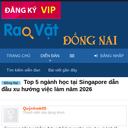
TRANG CHỦ
DIỄN ĐÀN
ĐĂNG NHẬP
Diễn đàn
...
Giới thiệu dịch vụ & địa điểm
Tìm kiếm diễn đàn
Bài viết gần đây
Top 5 ngành học tại Singapore dẫn
Đồng Nai
đầu xu hướng việc làm năm 2026
Quỳnhmk05
Thành viên xây dựng 4rum