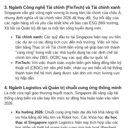
3. Ngành Công nghệ Tài chính (FinTech) và Tài chính xanh
Singapore vẫn giữ vững ngôi vương là trung tâm tài chính của châu Á,
nhưng định nghĩa về tài chính năm 2026 đã thay đổi. Sự trỗi dậy của
các ngân hàng số và yêu cầu khắt khe về báo cáo ESG (Môi trường,
Xã hội và Quản trị) đã tạo ra một làn sóng tuyển dụng mới.
Tài chính xanh:
Các quỹ đầu tư tại Singapore hiện nay ưu tiên
các dự án có tác động tích cực đến môi trường. Việc sở hữu
tấm bằng Thạc sĩ về Tài chính bền vững sẽ giúp bạn trở thành
"vàng ròng" trong mắt các nhà tuyển dụng tại các định chế tài
chính lớn như DBS, OCBC hay các quỹ đầu tư quốc tế.
FinTech:
Với việc thanh toán xuyên biên giới bằng đồng tiền kỹ
thuật số (CBDC) trở nên phổ biến, nhân sự am hiểu về hệ thống
thanh toán thế hệ mới đang được săn đón với mức lương cực
kỳ hấp dẫn.
4. Ngành Logistics và Quản trị chuỗi cung ứng thông minh
Là một cửa ngõ giao thương huyết mạch, Singapore đã nâng cấp hệ
thống cảng biển và sân bay lên mức tự động hóa hoàn toàn vào năm
2026.
Xu hướng 2026:
Chuỗi cung ứng hiện đại đòi hỏi khả năng tối
ưu hóa bằng dữ liệu lớn và Robot học. Các khóa học
du học
thạc sĩ Singapore
ngành Logistics hiện nay tích hợp sâu các
học phần về thiết kế mạng lưới cung ứng linh hoạt (Resilient