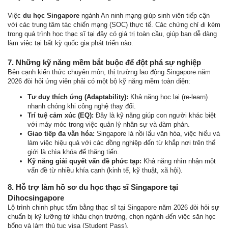
Việc
du học Singapore
ngành An ninh mạng giúp sinh viên tiếp cận
với các trung tâm tác chiến mạng (SOC) thực tế. Các chứng chỉ đi kèm
trong quá trình học thạc sĩ tại đây có giá trị toàn cầu, giúp bạn dễ dàng
làm việc tại bất kỳ quốc gia phát triển nào.
7. Những kỹ năng mềm bắt buộc để đột phá sự nghiệp
Bên cạnh kiến thức chuyên môn, thị trường lao động Singapore năm
2026 đòi hỏi ứng viên phải có một bộ kỹ năng mềm toàn diện:
Tư duy thích ứng (Adaptability):
Khả năng học lại (re-learn)
nhanh chóng khi công nghệ thay đổi.
Trí tuệ cảm xúc (EQ):
Đây là kỹ năng giúp con người khác biệt
với máy móc trong việc quản lý nhân sự và đàm phán.
Giao tiếp đa văn hóa:
Singapore là nồi lẩu văn hóa, việc hiểu và
làm việc hiệu quả với các đồng nghiệp đến từ khắp nơi trên thế
giới là chìa khóa để thăng tiến.
Kỹ năng giải quyết vấn đề phức tạp:
Khả năng nhìn nhận một
vấn đề từ nhiều khía cạnh (kinh tế, kỹ thuật, xã hội).
8. Hỗ trợ làm hồ sơ du học thạc sĩ Singapore tại
Dihocsingapore
Lộ trình chinh phục tấm bằng thạc sĩ tại Singapore năm 2026 đòi hỏi sự
chuẩn bị kỹ lưỡng từ khâu chọn trường, chọn ngành đến việc săn học
bổng và làm thủ tục visa (Student Pass).