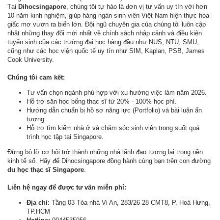
Tại
Dihocsingapore
, chúng tôi tự hào là đơn vị tư vấn uy tín với hơn
10 năm kinh nghiệm, giúp hàng ngàn sinh viên Việt Nam hiện thực hóa
giấc mơ vươn ra biển lớn. Đội ngũ chuyên gia của chúng tôi luôn cập
nhật những thay đổi mới nhất về chính sách nhập cảnh và điều kiện
tuyển sinh của các trường đại học hàng đầu như NUS, NTU, SMU,
cũng như các học viện quốc tế uy tín như SIM, Kaplan, PSB, James
Cook University.
Chúng tôi cam kết:
Tư vấn chọn ngành phù hợp với xu hướng việc làm năm 2026.
Hỗ trợ săn học bổng thạc sĩ từ 20% - 100% học phí.
Hướng dẫn chuẩn bị hồ sơ năng lực (Portfolio) và bài luận ấn
tượng.
Hỗ trợ tìm kiếm nhà ở và chăm sóc sinh viên trong suốt quá
trình học tập tại Singapore.
Đừng bỏ lỡ cơ hội trở thành những nhà lãnh đạo tương lai trong nền
kinh tế số. Hãy để Dihocsingapore đồng hành cùng bạn trên con đường
du học thạc sĩ Singapore
.
Liên hệ ngay để được tư vấn miễn phí:
Địa chỉ:
Tầng 03 Tòa nhà Vi An, 283/26-28 CMT8, P. Hoà Hưng,
TP.HCM