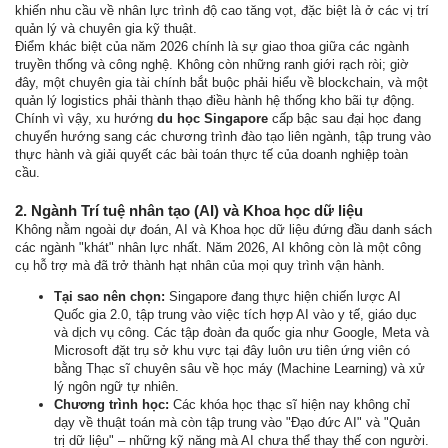
khiến nhu cầu về nhân lực trình độ cao tăng vọt, đặc biệt là ở các vị trí
quản lý và chuyên gia kỹ thuật.
Điểm khác biệt của năm 2026 chính là sự giao thoa giữa các ngành
truyền thống và công nghệ. Không còn những ranh giới rạch ròi; giờ
đây, một chuyên gia tài chính bắt buộc phải hiểu về blockchain, và một
quản lý logistics phải thành thạo điều hành hệ thống kho bãi tự động.
Chính vì vậy, xu hướng
du học Singapore
cấp bậc sau đại học đang
chuyển hướng sang các chương trình đào tạo liên ngành, tập trung vào
thực hành và giải quyết các bài toán thực tế của doanh nghiệp toàn
cầu.
2. Ngành Trí tuệ nhân tạo (AI) và Khoa học dữ liệu
Không nằm ngoài dự đoán, AI và Khoa học dữ liệu đứng đầu danh sách
các ngành "khát" nhân lực nhất. Năm 2026, AI không còn là một công
cụ hỗ trợ mà đã trở thành hạt nhân của mọi quy trình vận hành.
Tại sao nên chọn:
Singapore đang thực hiện chiến lược AI
Quốc gia 2.0, tập trung vào việc tích hợp AI vào y tế, giáo dục
và dịch vụ công. Các tập đoàn đa quốc gia như Google, Meta và
Microsoft đặt trụ sở khu vực tại đây luôn ưu tiên ứng viên có
bằng Thạc sĩ chuyên sâu về học máy (Machine Learning) và xử
lý ngôn ngữ tự nhiên.
Chương trình học:
Các khóa học thạc sĩ hiện nay không chỉ
dạy về thuật toán mà còn tập trung vào "Đạo đức AI" và "Quản
trị dữ liệu" – những kỹ năng mà AI chưa thể thay thế con người.