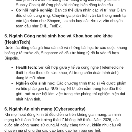
Supply Chain) để ứng phó với những biến động toàn cầu.
Cơ hội nghề nghiệp:
Bạn có thể đảm nhận các vị trí như Giám
đốc chuỗi cung ứng, Chuyên gia phân tích vận tải thông minh tại
các tập đoàn như Shopee, Lazada hay các đơn vị vận chuyển
toàn cầu như DHL, FedEx.
5. Ngành Công nghệ sinh học và Khoa học sức khỏe
(HealthTech)
Dưới tác động của già hóa dân số và những bài học từ các cuộc khủng
hoảng y tế trước đó, Singapore đã đầu tư hàng tỷ đô la vào tổ hợp
Biopolis.
HealthTech:
Sự kết hợp giữa y tế và công nghệ (Telemedicine,
thiết bị đeo theo dõi sức khỏe, AI trong chẩn đoán hình ảnh)
đang là mũi nhọn.
Nghiên cứu sinh học:
Các chương trình thạc sĩ về dược phẩm
và liệu pháp gen tại NUS hay NTU luôn nằm trong top đầu thế
giới, mở ra cơ hội làm việc trong các phòng thí nghiệm hiện đại
nhất hành tinh.
6. Ngành An ninh mạng (Cybersecurity)
Khi mọi hoạt động kinh tế đều diễn ra trên không gian mạng, an ninh
mạng trở thành "bức tường thành" không thể thiếu. Năm 2026, các
cuộc tấn công mạng sử dụng AI ngày càng tinh vi, khiến nhu cầu về
chuyên gia phòng thủ cấp cao tăng cao hơn bao giờ hết.