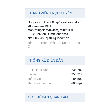
THÀNH VIÊN TRỰC TUYẾN
okvipiocom1
ad88ing2
cashwinitalia
,
,
,
aflupershaw1971
,
marketingdichvuwifim
miumiu01
,
,
B52club68onl
Cm88cncom3
,
,
hitclub68onl
qishuiguocomcn
,
Tổng: 11 (Thành viên: 10, Khách: 1, Bots:
0)
THỐNG KÊ DIỄN ĐÀN
Đề tài thảo luận:
238,780
Bài viết:
254,212
Thành viên:
84,500
Thành viên mới nhất:
ad88ing2
CÓ THỂ BẠN QUAN TÂM