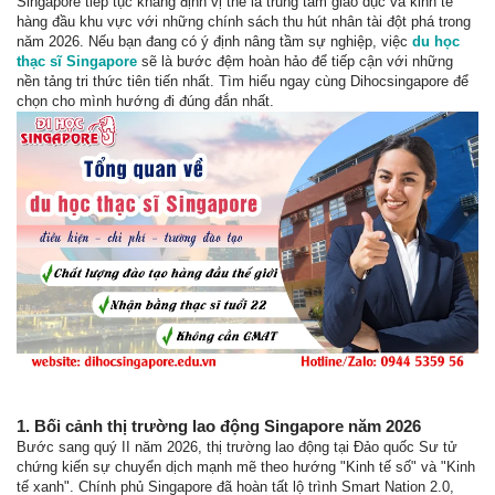
Singapore tiếp tục khẳng định vị thế là trung tâm giáo dục và kinh tế
hàng đầu khu vực với những chính sách thu hút nhân tài đột phá trong
năm 2026. Nếu bạn đang có ý định nâng tầm sự nghiệp, việc
du học
thạc sĩ Singapore
sẽ là bước đệm hoàn hảo để tiếp cận với những
nền tảng tri thức tiên tiến nhất. Tìm hiểu ngay cùng Dihocsingapore để
chọn cho mình hướng đi đúng đắn nhất.
1. Bối cảnh thị trường lao động Singapore năm 2026
Bước sang quý II năm 2026, thị trường lao động tại Đảo quốc Sư tử
chứng kiến sự chuyển dịch mạnh mẽ theo hướng "Kinh tế số" và "Kinh
tế xanh". Chính phủ Singapore đã hoàn tất lộ trình Smart Nation 2.0,