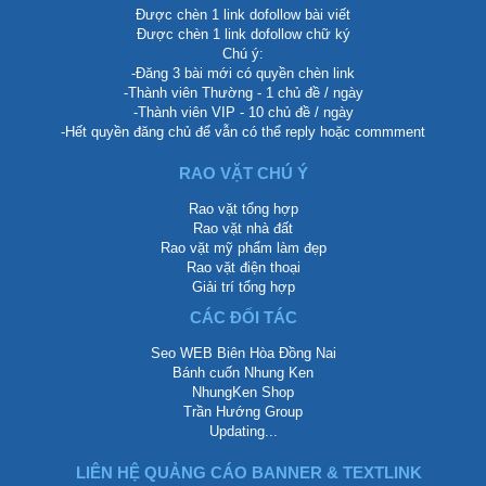
Được chèn 1 link dofollow bài viết
Được chèn 1 link dofollow chữ ký
Chú ý:
-Đăng 3 bài mới có quyền chèn link
-Thành viên Thường - 1 chủ đề / ngày
-Thành viên VIP - 10 chủ đề / ngày
-Hết quyền đăng chủ để vẫn có thể reply hoặc commment
RAO VẶT CHÚ Ý
Rao vặt tổng hợp
Rao vặt nhà đất
Rao vặt mỹ phẩm làm đẹp
Rao vặt điện thoại
Giải trí tổng hợp
CÁC ĐỐI TÁC
Seo WEB Biên Hòa Đồng Nai
Bánh cuốn Nhung Ken
NhungKen Shop
Trần Hướng Group
Updating...
LIÊN HỆ QUẢNG CÁO BANNER & TEXTLINK