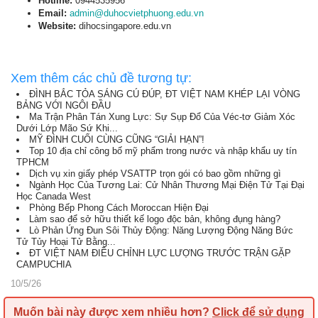
Hotline:
0944535956
Email:
admin@duhocvietphuong.edu.vn
Website:
dihocsingapore.edu.vn
Xem thêm các chủ đề tương tự:
ĐÌNH BẮC TỎA SÁNG CÚ ĐÚP, ĐT VIỆT NAM KHÉP LẠI VÒNG
BẢNG VỚI NGÔI ĐẦU
Ma Trận Phân Tán Xung Lực: Sự Sụp Đổ Của Véc-tơ Giảm Xóc
Dưới Lớp Mão Sứ Khi...
MỸ ĐÌNH CUỐI CÙNG CŨNG “GIẢI HẠN”!
Top 10 địa chỉ công bố mỹ phẩm trong nước và nhập khẩu uy tín
TPHCM
Dịch vụ xin giấy phép VSATTP trọn gói có bao gồm những gì
Ngành Học Của Tương Lai: Cử Nhân Thương Mại Điện Tử Tại Đại
Học Canada West
Phòng Bếp Phong Cách Moroccan Hiện Đại
Làm sao để sở hữu thiết kế logo độc bản, không đụng hàng?
Lò Phản Ứng Đun Sôi Thủy Động: Năng Lượng Động Năng Bức
Tử Tủy Hoại Tử Bằng...
ĐT VIỆT NAM ĐIỀU CHỈNH LỰC LƯỢNG TRƯỚC TRẬN GẶP
CAMPUCHIA
10/5/26
Muốn bài này được xem nhiều hơn?
Click để sử dụng